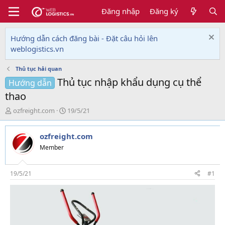
Đăng nhập
Đăng ký
Hướng dẫn cách đăng bài - Đặt câu hỏi lên
weblogistics.vn
Thủ tục hải quan
Thủ tục nhập khẩu dụng cụ thể
Hướng dẫn
thao
T
N
ozfreight.com
19/5/21
h
g
r
à
ozfreight.com
e
y
a
g
Member
d
ử
s
i
t
19/5/21
#1
a
r
t
e
r