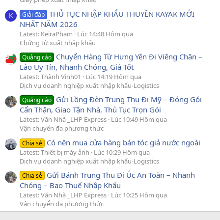
THỦ TỤC NHẬP KHẨU THUYỀN KAYAK MỚI
Giải đáp
K
NHẤT NĂM 2026
Latest: KeiraPham
Lúc 14:48 Hôm qua
Chứng từ xuất nhập khẩu
Chuyển Hàng Từ Hưng Yên Đi Viêng Chăn –
Quảng cáo
Lào Uy Tín, Nhanh Chóng, Giá Tốt
Latest: Thành Vinh01
Lúc 14:19 Hôm qua
Dịch vụ doanh nghiệp xuất nhập khẩu-Logistics
Gửi Lồng Đèn Trung Thu Đi Mỹ – Đóng Gói
Quảng cáo
Cẩn Thận, Giao Tận Nhà, Thủ Tục Trọn Gói
Latest: Văn Nhã _LHP Express
Lúc 10:49 Hôm qua
Vận chuyển đa phương thức
Có nên mua cửa hàng bán tóc giả nước ngoài
Chia sẻ
Latest: Thiết bị máy ảnh
Lúc 10:29 Hôm qua
Dịch vụ doanh nghiệp xuất nhập khẩu-Logistics
Gửi Bánh Trung Thu Đi Úc An Toàn – Nhanh
Chia sẻ
Chóng – Bao Thuế Nhập Khẩu
Latest: Văn Nhã _LHP Express
Lúc 10:25 Hôm qua
Vận chuyển đa phương thức