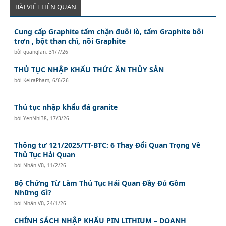
BÀI VIẾT LIÊN QUAN
Cung cấp Graphite tấm chặn đuôi lò, tấm Graphite bôi
trơn , bột than chì, nồi Graphite
bởi
quanglan
,
31/7/26
THỦ TỤC NHẬP KHẨU THỨC ĂN THỦY SẢN
bởi
KeiraPham
,
6/6/26
Thủ tục nhập khẩu đá granite
bởi
YenNhi38
,
17/3/26
Thông tư 121/2025/TT-BTC: 6 Thay Đổi Quan Trọng Về
Thủ Tục Hải Quan
bởi
Nhân Vũ
,
11/2/26
Bộ Chứng Từ Làm Thủ Tục Hải Quan Đầy Đủ Gồm
Những Gì?
bởi
Nhân Vũ
,
24/1/26
CHÍNH SÁCH NHẬP KHẨU PIN LITHIUM – DOANH