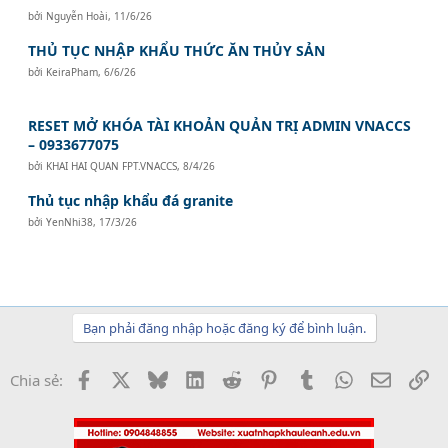
bởi
Nguyễn Hoài
,
11/6/26
THỦ TỤC NHẬP KHẨU THỨC ĂN THỦY SẢN
bởi
KeiraPham
,
6/6/26
RESET MỞ KHÓA TÀI KHOẢN QUẢN TRỊ ADMIN VNACCS
– 0933677075
bởi
KHAI HAI QUAN FPT.VNACCS
,
8/4/26
Thủ tục nhập khẩu đá granite
bởi
YenNhi38
,
17/3/26
Bạn phải đăng nhập hoặc đăng ký để bình luận.
Facebook
X
Bluesky
LinkedIn
Reddit
Pinterest
Tumblr
WhatsApp
Email
Li
Chia sẻ: