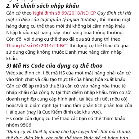
2. Về chính sách nhập khẩu
Căn cứ theo
Nghị định số 69/2018/NĐ-CP
Quy định chi tiết
một số điều của luật quản lý ngoại thương
, thì những mặt
hàng dụng cụ thể thao mới thì không bị cấm nhập khẩu.
Nhập khẩu mặt hàng này như hàng hóa thông thường.
Còn đối với dụng cụ thể thao đã qua sử dụng thì theo
Thông tư số 04/2014/TT-BCT
thì dụng cụ thể thao đã qua
sử dụng cũng không thuộc Danh mục hàng cấm nhập
khẩu.
3) Mã Hs Code của dụng cụ thể thao
Việc xác định chi tiết mã HS của một mặt hàng phải căn cứ
vào tính chất và cấu tạo thực tế của hàng hóa xuất khẩu.
Căn cứ để áp mã số thuế là căn cứ vào hàng hóa thực tế
nhập khẩu của công ty tại thời điểm nhập khẩu, trên cơ sở
doanh nghiệp cung cấp hình ảnh, tài liệu chi tiết (nếu có)
hoặc/và đi giám định tại Trung tâm phân tích phân loại của
Hải quan (nay là Cục Kiểm định các khu vực).
Hs code của dụng cụ thể thao các bạn có thể tham khảo
nhóm 9506:
“Dụng cụ và thiết bị dùng cho tập luyện thể chất nói chung,
thể dục, điền kinh, các môn thể thao khác (kể cả bóng bàn)