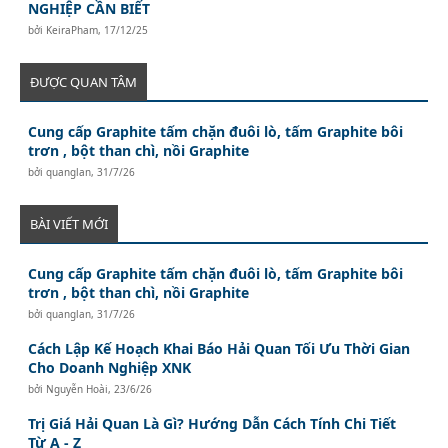
NGHIỆP CẦN BIẾT
bởi
KeiraPham
,
17/12/25
ĐƯỢC QUAN TÂM
Cung cấp Graphite tấm chặn đuôi lò, tấm Graphite bôi
trơn , bột than chì, nồi Graphite
bởi
quanglan
,
31/7/26
BÀI VIẾT MỚI
Cung cấp Graphite tấm chặn đuôi lò, tấm Graphite bôi
trơn , bột than chì, nồi Graphite
bởi
quanglan
,
31/7/26
Cách Lập Kế Hoạch Khai Báo Hải Quan Tối Ưu Thời Gian
Cho Doanh Nghiệp XNK
bởi
Nguyễn Hoài
,
23/6/26
Trị Giá Hải Quan Là Gì? Hướng Dẫn Cách Tính Chi Tiết
Từ A - Z