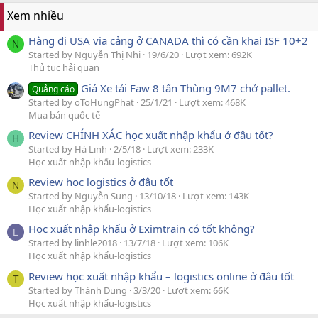
Xem nhiều
Hàng đi USA via cảng ở CANADA thì có cần khai ISF 10+2
N
Started by Nguyễn Thị Nhi
19/6/20
Lượt xem: 692K
Thủ tục hải quan
Giá Xe tải Faw 8 tấn Thùng 9M7 chở pallet.
Quảng cáo
Started by oToHungPhat
25/1/21
Lượt xem: 468K
Mua bán quốc tế
Review CHÍNH XÁC học xuất nhập khẩu ở đâu tốt?
H
Started by Hà Linh
2/5/18
Lượt xem: 233K
Học xuất nhập khẩu-logistics
Review học logistics ở đâu tốt
N
Started by Nguyễn Sung
13/10/18
Lượt xem: 143K
Học xuất nhập khẩu-logistics
Học xuất nhập khẩu ở Eximtrain có tốt không?
L
Started by linhle2018
13/7/18
Lượt xem: 106K
Học xuất nhập khẩu-logistics
Review học xuất nhập khẩu – logistics online ở đâu tốt
T
Started by Thành Dung
3/3/20
Lượt xem: 66K
Học xuất nhập khẩu-logistics