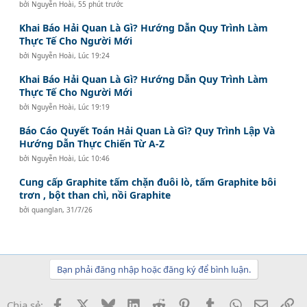
bởi
Nguyễn Hoài
,
55 phút trước
Khai Báo Hải Quan Là Gì? Hướng Dẫn Quy Trình Làm
Thực Tế Cho Người Mới
bởi
Nguyễn Hoài
,
Lúc 19:24
Khai Báo Hải Quan Là Gì? Hướng Dẫn Quy Trình Làm
Thực Tế Cho Người Mới
bởi
Nguyễn Hoài
,
Lúc 19:19
Báo Cáo Quyết Toán Hải Quan Là Gì? Quy Trình Lập Và
Hướng Dẫn Thực Chiến Từ A-Z
bởi
Nguyễn Hoài
,
Lúc 10:46
Cung cấp Graphite tấm chặn đuôi lò, tấm Graphite bôi
trơn , bột than chì, nồi Graphite
bởi
quanglan
,
31/7/26
Bạn phải đăng nhập hoặc đăng ký để bình luận.
Facebook
X
Bluesky
LinkedIn
Reddit
Pinterest
Tumblr
WhatsApp
Email
Li
Chia sẻ: