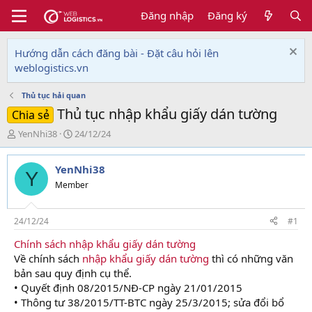
Đăng nhập
Đăng ký
Hướng dẫn cách đăng bài - Đặt câu hỏi lên
weblogistics.vn
Thủ tục hải quan
Thủ tục nhập khẩu giấy dán tường
Chia sẻ
T
N
YenNhi38
24/12/24
h
g
r
à
YenNhi38
e
y
Y
a
g
Member
d
ử
s
i
t
24/12/24
#1
a
Chính sách nhập khẩu giấy dán tường
r
Về chính sách
nhập khẩu giấy dán tường
thì có những văn
t
e
bản sau quy định cụ thể.
r
• Quyết định 08/2015/NĐ-CP ngày 21/01/2015
• Thông tư 38/2015/TT-BTC ngày 25/3/2015; sửa đổi bổ