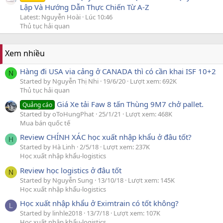
Lập Và Hướng Dẫn Thực Chiến Từ A-Z
Latest: Nguyễn Hoài
Lúc 10:46
Thủ tục hải quan
Xem nhiều
Hàng đi USA via cảng ở CANADA thì có cần khai ISF 10+2
N
Started by Nguyễn Thị Nhi
19/6/20
Lượt xem: 692K
Thủ tục hải quan
Giá Xe tải Faw 8 tấn Thùng 9M7 chở pallet.
Quảng cáo
Started by oToHungPhat
25/1/21
Lượt xem: 468K
Mua bán quốc tế
Review CHÍNH XÁC học xuất nhập khẩu ở đâu tốt?
H
Started by Hà Linh
2/5/18
Lượt xem: 237K
Học xuất nhập khẩu-logistics
Review học logistics ở đâu tốt
N
Started by Nguyễn Sung
13/10/18
Lượt xem: 145K
Học xuất nhập khẩu-logistics
Học xuất nhập khẩu ở Eximtrain có tốt không?
L
Started by linhle2018
13/7/18
Lượt xem: 107K
Học xuất nhập khẩu-logistics