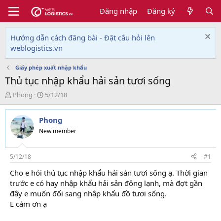
Đăng nhập
Đăng ký
Hướng dẫn cách đăng bài - Đặt câu hỏi lên
weblogistics.vn
Giấy phép xuất nhập khẩu
Thủ tục nhập khẩu hải sản tươi sống
T
N
Phong
5/12/18
h
g
r
à
Phong
e
y
a
g
New member
d
ử
s
i
t
5/12/18
#1
a
Cho e hỏi thủ tục nhập khẩu hải sản tươi sống ạ. Thời gian
r
trước e có hay nhập khẩu hải sản đông lạnh, mà đợt gần
t
e
đây e muốn đổi sang nhập khẩu đồ tươi sống.
r
E cảm ơn ạ