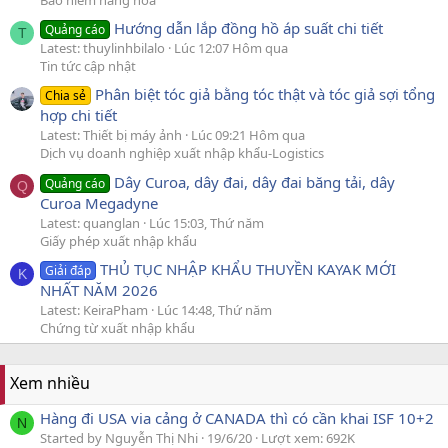
Hướng dẫn lắp đồng hồ áp suất chi tiết
Quảng cáo
T
Latest: thuylinhbilalo
Lúc 12:07 Hôm qua
Tin tức cập nhật
Phân biệt tóc giả bằng tóc thật và tóc giả sợi tổng
Chia sẻ
hợp chi tiết
Latest: Thiết bị máy ảnh
Lúc 09:21 Hôm qua
Dịch vụ doanh nghiệp xuất nhập khẩu-Logistics
Dây Curoa, dây đai, dây đai băng tải, dây
Quảng cáo
Q
Curoa Megadyne
Latest: quanglan
Lúc 15:03, Thứ năm
Giấy phép xuất nhập khẩu
THỦ TỤC NHẬP KHẨU THUYỀN KAYAK MỚI
Giải đáp
K
NHẤT NĂM 2026
Latest: KeiraPham
Lúc 14:48, Thứ năm
Chứng từ xuất nhập khẩu
Xem nhiều
Hàng đi USA via cảng ở CANADA thì có cần khai ISF 10+2
N
Started by Nguyễn Thị Nhi
19/6/20
Lượt xem: 692K