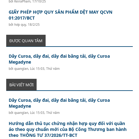
bởi
KeiraPham
,
17/10/25
GIẤY PHÉP HỢP QUY SẢN PHẨM DỆT MAY QCVN
01:2017/BCT
bởi
hơp quy
,
18/2/25
ĐƯỢC QUAN TÂM
Dây Curoa, dây đai, dây đai băng tải, dây Curoa
Megadyne
bởi
quanglan
,
Lúc 15:03, Thứ năm
BÀI VIẾT MỚI
Dây Curoa, dây đai, dây đai băng tải, dây Curoa
Megadyne
bởi
quanglan
,
Lúc 15:03, Thứ năm
Hướng dẫn thủ tục chứng nhận hợp quy đối với quần
áo theo quy chuẩn mới của Bộ Công Thương ban hành
theo THÔNG TƯ 37/2026/TT-BCT