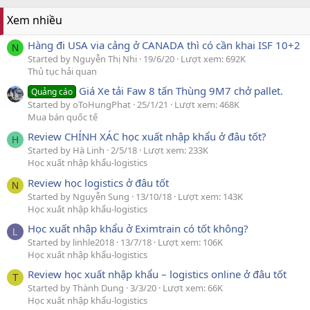
Xem nhiều
Hàng đi USA via cảng ở CANADA thì có cần khai ISF 10+2
N
Started by Nguyễn Thị Nhi
19/6/20
Lượt xem: 692K
Thủ tục hải quan
Giá Xe tải Faw 8 tấn Thùng 9M7 chở pallet.
Quảng cáo
Started by oToHungPhat
25/1/21
Lượt xem: 468K
Mua bán quốc tế
Review CHÍNH XÁC học xuất nhập khẩu ở đâu tốt?
H
Started by Hà Linh
2/5/18
Lượt xem: 233K
Học xuất nhập khẩu-logistics
Review học logistics ở đâu tốt
N
Started by Nguyễn Sung
13/10/18
Lượt xem: 143K
Học xuất nhập khẩu-logistics
Học xuất nhập khẩu ở Eximtrain có tốt không?
L
Started by linhle2018
13/7/18
Lượt xem: 106K
Học xuất nhập khẩu-logistics
Review học xuất nhập khẩu – logistics online ở đâu tốt
T
Started by Thành Dung
3/3/20
Lượt xem: 66K
Học xuất nhập khẩu-logistics