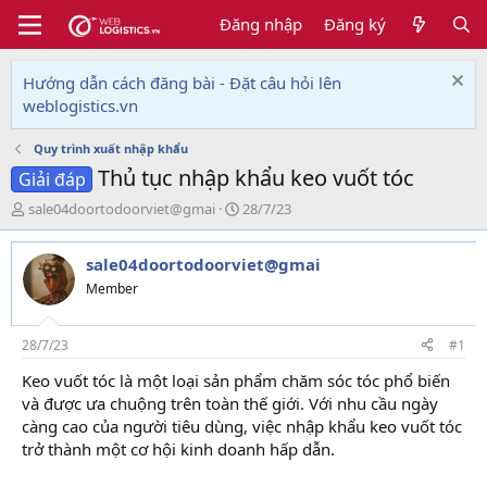
Đăng nhập
Đăng ký
Hướng dẫn cách đăng bài - Đặt câu hỏi lên
weblogistics.vn
Quy trình xuất nhập khẩu
Thủ tục nhập khẩu keo vuốt tóc
Giải đáp
T
N
sale04doortodoorviet@gmai
28/7/23
h
g
r
à
sale04doortodoorviet@gmai
e
y
a
g
Member
d
ử
s
i
t
28/7/23
#1
a
Keo vuốt tóc là một loại sản phẩm chăm sóc tóc phổ biến
r
và được ưa chuộng trên toàn thế giới. Với nhu cầu ngày
t
e
càng cao của người tiêu dùng, việc nhập khẩu keo vuốt tóc
r
trở thành một cơ hội kinh doanh hấp dẫn.