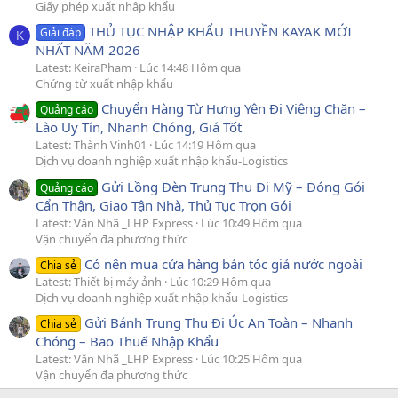
Giấy phép xuất nhập khẩu
THỦ TỤC NHẬP KHẨU THUYỀN KAYAK MỚI
Giải đáp
K
NHẤT NĂM 2026
Latest: KeiraPham
Lúc 14:48 Hôm qua
Chứng từ xuất nhập khẩu
Chuyển Hàng Từ Hưng Yên Đi Viêng Chăn –
Quảng cáo
Lào Uy Tín, Nhanh Chóng, Giá Tốt
Latest: Thành Vinh01
Lúc 14:19 Hôm qua
Dịch vụ doanh nghiệp xuất nhập khẩu-Logistics
Gửi Lồng Đèn Trung Thu Đi Mỹ – Đóng Gói
Quảng cáo
Cẩn Thận, Giao Tận Nhà, Thủ Tục Trọn Gói
Latest: Văn Nhã _LHP Express
Lúc 10:49 Hôm qua
Vận chuyển đa phương thức
Có nên mua cửa hàng bán tóc giả nước ngoài
Chia sẻ
Latest: Thiết bị máy ảnh
Lúc 10:29 Hôm qua
Dịch vụ doanh nghiệp xuất nhập khẩu-Logistics
Gửi Bánh Trung Thu Đi Úc An Toàn – Nhanh
Chia sẻ
Chóng – Bao Thuế Nhập Khẩu
Latest: Văn Nhã _LHP Express
Lúc 10:25 Hôm qua
Vận chuyển đa phương thức