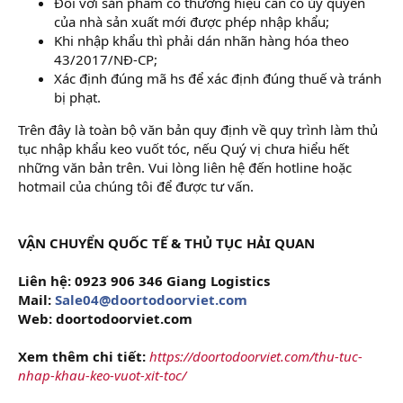
Đối với sản phẩm có thương hiệu cần có ủy quyền
của nhà sản xuất mới được phép nhập khẩu;
Khi nhập khẩu thì phải dán nhãn hàng hóa theo
43/2017/NĐ-CP;
Xác định đúng mã hs để xác định đúng thuế và tránh
bị phạt.
Trên đây là toàn bộ văn bản quy định về quy trình làm thủ
tục nhập khẩu keo vuốt tóc, nếu Quý vị chưa hiểu hết
những văn bản trên. Vui lòng liên hệ đến hotline hoặc
hotmail của chúng tôi để được tư vấn.
VẬN CHUYỂN QUỐC TẾ & THỦ TỤC HẢI QUAN
Liên hệ: 0923 906 346 Giang Logistics
Mail:
Sale04@doortodoorviet.com
Web: doortodoorviet.com
Xem thêm chi tiết:
https://doortodoorviet.com/thu-tuc-
nhap-khau-keo-vuot-xit-toc/