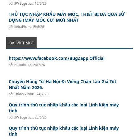
bởi
3W Logistics
,
15/6/26
THỦ TỤC NHẬP KHẨU MÁY MÓC, THIẾT BỊ ĐÃ QUA SỬ
DỤNG (MÁY MÓC CŨ) MỚI NHẤT
bởi
KeiraPham
,
15/6/26
BÀI VIẾT MỚI
https://www.facebook.com/BugZapp.Official
bởi
Hulludulula
,
24/7/26
Chuyển Hàng Từ Hà Nội Đi Viêng Chăn Lào Giá Tốt
Nhất Năm 2026.
bởi
Thành Vinh01
,
24/7/26
Quy trình thủ tục nhập khẩu các loại Linh kiện máy
tính
bởi
3W Logistics
,
25/6/26
Quy trình thủ tục nhập khẩu các loại Linh kiện máy
tính