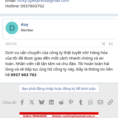
Email:
vicky.ttpexpress@gmail.com
Hotline: 0937603702
duy
D
Member
29/7/23
#3
Dịch vụ vận chuyển của công ty thật tuyệt vời! Hàng hóa
của tôi đã được giao đến một cách nhanh chóng và an
toàn. Nhân viên rất tận tâm và chu đáo. Tôi hoàn toàn hài
lòng và sẽ tiếp tục ủng hộ công ty này. Đây là thông tin liên
hệ
0937 603 702
Bạn phải đăng nhập hoặc đăng ký để bình luận.
Facebook
X
Bluesky
LinkedIn
Reddit
Pinterest
Tumblr
WhatsApp
Email
Li
Chia sẻ: