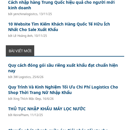
Cách nhập hàng Trung Quốc hiệu quả cho người mới
kinh doanh
bởi
yenchinalogisitcs
,
13/11/25
10 Website Tìm Kiếm Khách Hàng Quốc Tế Hữu Ích
Nhất Cho Sale Xuất Khẩu
bởi
Lê Hoàng Anh
,
10/11/25
BÀI VIẾT MỚI
Quy cách đóng gói sầu riêng xuất khẩu đạt chuẩn hiện
nay
bởi
3W Logistics
,
25/6/26
Quy Trình Và Kinh Nghiệm Tối Ưu Chi Phí Logistics Cho
Shop Thời Trang Nữ Nhập Khẩu
bởi
Xing Thích Mặc Đẹp
,
16/6/26
THỦ TỤC NHẬP KHẨU MÁY LỌC NƯỚC
bởi
KeiraPham
,
11/12/25