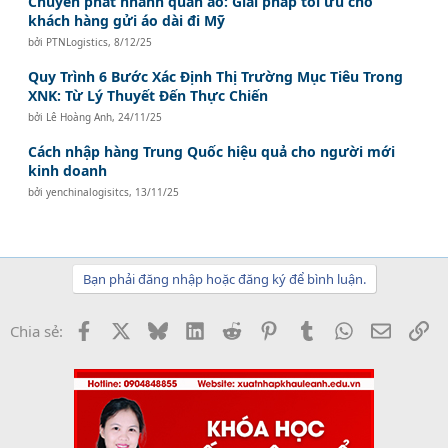
Chuyển phát nhanh quần áo: Giải pháp tối ưu cho
khách hàng gửi áo dài đi Mỹ
bởi
PTNLogistics
,
8/12/25
Quy Trình 6 Bước Xác Định Thị Trường Mục Tiêu Trong
XNK: Từ Lý Thuyết Đến Thực Chiến
bởi
Lê Hoàng Anh
,
24/11/25
Cách nhập hàng Trung Quốc hiệu quả cho người mới
kinh doanh
bởi
yenchinalogisitcs
,
13/11/25
Bạn phải đăng nhập hoặc đăng ký để bình luận.
Facebook
X
Bluesky
LinkedIn
Reddit
Pinterest
Tumblr
WhatsApp
Email
Li
Chia sẻ: