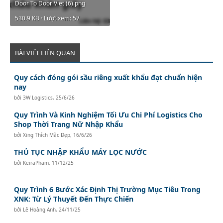
Door To Door Viet (6).png
530.9 KB · Lượt xem: 57
BÀI VIẾT LIÊN QUAN
Quy cách đóng gói sầu riêng xuất khẩu đạt chuẩn hiện
nay
bởi
3W Logistics
,
25/6/26
Quy Trình Và Kinh Nghiệm Tối Ưu Chi Phí Logistics Cho
Shop Thời Trang Nữ Nhập Khẩu
bởi
Xing Thích Mặc Đẹp
,
16/6/26
THỦ TỤC NHẬP KHẨU MÁY LỌC NƯỚC
bởi
KeiraPham
,
11/12/25
Quy Trình 6 Bước Xác Định Thị Trường Mục Tiêu Trong
XNK: Từ Lý Thuyết Đến Thực Chiến
bởi
Lê Hoàng Anh
,
24/11/25