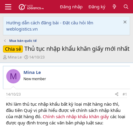
Đăng nhập
Đăng ký
Hướng dẫn cách đăng bài - Đặt câu hỏi lên
weblogistics.vn
Mua bán quốc tế
Thủ tục nhập khẩu khăn giấy mới nhất
Chia sẻ
T
N
Mina Le
14/10/23
h
g
r
à
Mina Le
e
y
M
a
g
New member
d
ử
s
i
t
14/10/23
#1
a
Khi làm thủ tục nhập khẩu bất kỳ loại mặt hàng nào thì,
r
đầu tiên Quý vị phải hiểu được về chính sách nhập khẩu
t
e
của mặt hàng đó.
Chính sách nhập khẩu khăn giấy
các loại
r
được quy định trong các văn bản pháp luật sau: