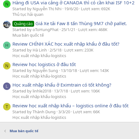
Hàng đi USA via cảng ở CANADA thì có cần khai ISF 10+2
N
Started by Nguyễn Thị Nhi
19/6/20
Lượt xem: 692K
Thủ tục hải quan
Giá Xe tải Faw 8 tấn Thùng 9M7 chở pallet.
Quảng cáo
Started by oToHungPhat
25/1/21
Lượt xem: 468K
Mua bán quốc tế
Review CHÍNH XÁC học xuất nhập khẩu ở đâu tốt?
H
Started by Hà Linh
2/5/18
Lượt xem: 233K
Học xuất nhập khẩu-logistics
Review học logistics ở đâu tốt
N
Started by Nguyễn Sung
13/10/18
Lượt xem: 143K
Học xuất nhập khẩu-logistics
Học xuất nhập khẩu ở Eximtrain có tốt không?
L
Started by linhle2018
13/7/18
Lượt xem: 106K
Học xuất nhập khẩu-logistics
Review học xuất nhập khẩu – logistics online ở đâu tốt
T
Started by Thành Dung
3/3/20
Lượt xem: 66K
Học xuất nhập khẩu-logistics
Mua bán quốc tế