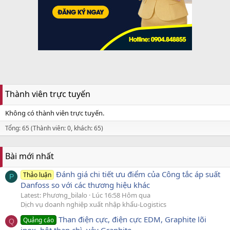
Thành viên trực tuyến
Không có thành viên trực tuyến.
Tổng: 65 (Thành viên: 0, khách: 65)
Bài mới nhất
Đánh giá chi tiết ưu điểm của Công tắc áp suất
Thảo luận
P
Danfoss so với các thương hiệu khác
Latest: Phương_bilalo
Lúc 16:58 Hôm qua
Dịch vụ doanh nghiệp xuất nhập khẩu-Logistics
Than điện cực, điện cực EDM, Graphite lõi
Quảng cáo
Q
inox, bột than chì, vảy Graphite