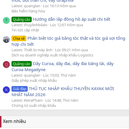
Latest: quanglan
Lúc 16:13 Hôm qua
Bảo hiểm hàng hóa
Hướng dẫn lắp đồng hồ áp suất chi tiết
Quảng cáo
T
Latest: thuylinhbilalo
Lúc 12:07 Hôm qua
Tin tức cập nhật
Phân biệt tóc giả bằng tóc thật và tóc giả sợi tổng
Chia sẻ
hợp chi tiết
Latest: Thiết bị máy ảnh
Lúc 09:21 Hôm qua
Dịch vụ doanh nghiệp xuất nhập khẩu-Logistics
Dây Curoa, dây đai, dây đai băng tải, dây
Quảng cáo
Q
Curoa Megadyne
Latest: quanglan
Lúc 15:03, Thứ năm
Giấy phép xuất nhập khẩu
THỦ TỤC NHẬP KHẨU THUYỀN KAYAK MỚI
Giải đáp
K
NHẤT NĂM 2026
Latest: KeiraPham
Lúc 14:48, Thứ năm
Chứng từ xuất nhập khẩu
Xem nhiều