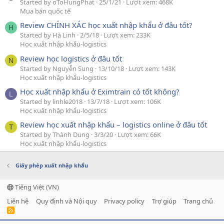
Started by oToHungPhat
25/1/21
Lượt xem: 468K
Mua bán quốc tế
Review CHÍNH XÁC học xuất nhập khẩu ở đâu tốt?
H
Started by Hà Linh
2/5/18
Lượt xem: 233K
Học xuất nhập khẩu-logistics
Review học logistics ở đâu tốt
N
Started by Nguyễn Sung
13/10/18
Lượt xem: 143K
Học xuất nhập khẩu-logistics
Học xuất nhập khẩu ở Eximtrain có tốt không?
L
Started by linhle2018
13/7/18
Lượt xem: 106K
Học xuất nhập khẩu-logistics
Review học xuất nhập khẩu – logistics online ở đâu tốt
T
Started by Thành Dung
3/3/20
Lượt xem: 66K
Học xuất nhập khẩu-logistics
Giấy phép xuất nhập khẩu
Tiếng Việt (VN)
Liên hệ
Quy định và Nội quy
Privacy policy
Trợ giúp
Trang chủ
R
S
S