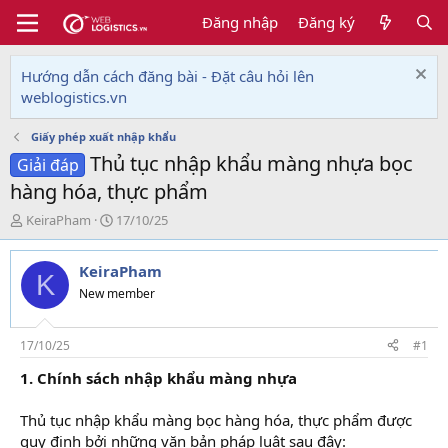
Đăng nhập
Đăng ký
Hướng dẫn cách đăng bài - Đặt câu hỏi lên
weblogistics.vn
Giấy phép xuất nhập khẩu
Thủ tục nhập khẩu màng nhựa bọc
Giải đáp
hàng hóa, thực phẩm
T
N
KeiraPham
17/10/25
h
g
r
à
KeiraPham
e
y
K
a
g
New member
d
ử
s
i
t
17/10/25
#1
a
1. Chính sách nhập khẩu màng nhựa
r
t
e
Thủ tục nhập khẩu màng bọc hàng hóa, thực phẩm được
r
quy định bởi những văn bản pháp luật sau đây: