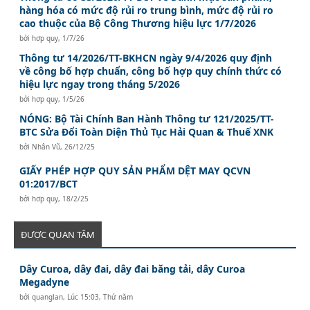
hàng hóa có mức độ rủi ro trung bình, mức độ rủi ro
cao thuộc của Bộ Công Thương hiệu lực 1/7/2026
bởi
hơp quy
,
1/7/26
Thông tư 14/2026/TT-BKHCN ngày 9/4/2026 quy định
về công bố hợp chuẩn, công bố hợp quy chính thức có
hiệu lực ngay trong tháng 5/2026
bởi
hơp quy
,
1/5/26
NÓNG: Bộ Tài Chính Ban Hành Thông tư 121/2025/TT-
BTC Sửa Đổi Toàn Diện Thủ Tục Hải Quan & Thuế XNK
bởi
Nhân Vũ
,
26/12/25
GIẤY PHÉP HỢP QUY SẢN PHẨM DỆT MAY QCVN
01:2017/BCT
bởi
hơp quy
,
18/2/25
ĐƯỢC QUAN TÂM
Dây Curoa, dây đai, dây đai băng tải, dây Curoa
Megadyne
bởi
quanglan
,
Lúc 15:03, Thứ năm