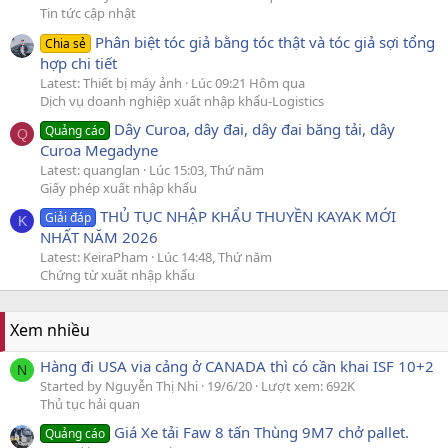
Tin tức cập nhật
Phân biệt tóc giả bằng tóc thật và tóc giả sợi tổng
Chia sẻ
hợp chi tiết
Latest: Thiết bị máy ảnh
Lúc 09:21 Hôm qua
Dịch vụ doanh nghiệp xuất nhập khẩu-Logistics
Dây Curoa, dây đai, dây đai băng tải, dây
Quảng cáo
Q
Curoa Megadyne
Latest: quanglan
Lúc 15:03, Thứ năm
Giấy phép xuất nhập khẩu
THỦ TỤC NHẬP KHẨU THUYỀN KAYAK MỚI
Giải đáp
K
NHẤT NĂM 2026
Latest: KeiraPham
Lúc 14:48, Thứ năm
Chứng từ xuất nhập khẩu
Xem nhiều
Hàng đi USA via cảng ở CANADA thì có cần khai ISF 10+2
N
Started by Nguyễn Thị Nhi
19/6/20
Lượt xem: 692K
Thủ tục hải quan
Giá Xe tải Faw 8 tấn Thùng 9M7 chở pallet.
Quảng cáo