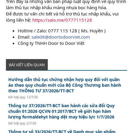
Trên đây là những văn bản pháp luật quy định về quy trình
làm thủ tục nhập khẩu màng nhựa bọc hàng hóa.
Để được tư vấn chi tiết và hỗ trợ thủ tục nhập khẩu, vui
lòng liên hệ:
https://zalo.me/0777115128
Hotline / Zalo: 0777 115 128 ( Ms. Huyền )
Email:
sale08@doortodoorviet.com
Công ty TNHH Door to Door Việt
BÀI VIẾT LIÊN QUAN
Hướng dẫn thủ tục chứng nhận hợp quy đối với quần
áo theo quy chuẩn mới của Bộ Công Thương ban hành
theo THÔNG TƯ 37/2026/TT-BCT
bởi
hơp quy
,
12/7/26
Thông tư 37/2026/TT-BCT ban hành các sửa đổi Quy
chuẩn 01:2026 QCVN 01:2017/BCT về giới hạn hàm
lượng formaldehyt hàng dệt may hiệu lực 1/7/2026
bởi
hơp quy
,
2/7/26
Thông tư số 33/2026/TT-BCT về Danh mục sản phẩm,