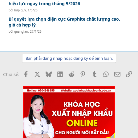
hiệu lực ngay trong tháng 5/2026
bởi
hơp quy
,
1/5/26
Bí quyết lựa chọn điện cực Graphite chất lượng cao,
giá cả hợp lý.
bởi
quanglan
,
27/1/26
Bạn phải đăng nhập hoặc đăng ký để bình luận.
Facebook
X
Bluesky
LinkedIn
Reddit
Pinterest
Tumblr
WhatsApp
Email
Li
Chia sẻ: