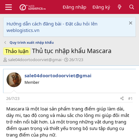
Đăng nhập
Đăng ký
Hướng dẫn cách đăng bài - Đặt câu hỏi lên
weblogistics.vn
Quy trình xuất nhập khẩu
Thủ tục nhập khẩu Mascara
Thảo luận
T
N
sale04doortodoorviet@gmai
26/7/23
h
g
r
à
sale04doortodoorviet@gmai
e
y
a
g
Member
d
ử
s
i
t
26/7/23
#1
a
Mascara là một loại sản phẩm trang điểm giúp làm dài,
r
dày mi, tạo độ cong và màu sắc cho lông mi giúp đôi mắt
t
e
trở nên nổi bật hơn. Là một trong những vật dụng trang
r
điểm quan trọng và thiết yếu trong bộ sưu tập dụng cụ
trang điểm của phụ nữ.