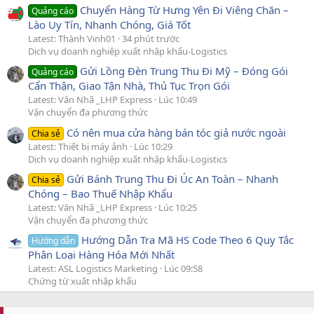
Chuyển Hàng Từ Hưng Yên Đi Viêng Chăn –
Quảng cáo
Lào Uy Tín, Nhanh Chóng, Giá Tốt
Latest: Thành Vinh01
34 phút trước
Dịch vụ doanh nghiệp xuất nhập khẩu-Logistics
Gửi Lồng Đèn Trung Thu Đi Mỹ – Đóng Gói
Quảng cáo
Cẩn Thận, Giao Tận Nhà, Thủ Tục Trọn Gói
Latest: Văn Nhã _LHP Express
Lúc 10:49
Vận chuyển đa phương thức
Có nên mua cửa hàng bán tóc giả nước ngoài
Chia sẻ
Latest: Thiết bị máy ảnh
Lúc 10:29
Dịch vụ doanh nghiệp xuất nhập khẩu-Logistics
Gửi Bánh Trung Thu Đi Úc An Toàn – Nhanh
Chia sẻ
Chóng – Bao Thuế Nhập Khẩu
Latest: Văn Nhã _LHP Express
Lúc 10:25
Vận chuyển đa phương thức
Hướng Dẫn Tra Mã HS Code Theo 6 Quy Tắc
Hướng dẫn
Phân Loại Hàng Hóa Mới Nhất
Latest: ASL Logistics Marketing
Lúc 09:58
Chứng từ xuất nhập khẩu