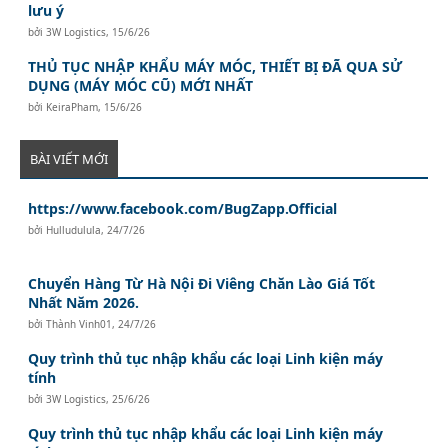
lưu ý
bởi
3W Logistics
,
15/6/26
THỦ TỤC NHẬP KHẨU MÁY MÓC, THIẾT BỊ ĐÃ QUA SỬ
DỤNG (MÁY MÓC CŨ) MỚI NHẤT
bởi
KeiraPham
,
15/6/26
BÀI VIẾT MỚI
https://www.facebook.com/BugZapp.Official
bởi
Hulludulula
,
24/7/26
Chuyển Hàng Từ Hà Nội Đi Viêng Chăn Lào Giá Tốt
Nhất Năm 2026.
bởi
Thành Vinh01
,
24/7/26
Quy trình thủ tục nhập khẩu các loại Linh kiện máy
tính
bởi
3W Logistics
,
25/6/26
Quy trình thủ tục nhập khẩu các loại Linh kiện máy