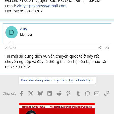
Địa chỉ: 71/2/21 Nguyễn Bặc, P.3, Q.Tân Bình , Tp.HCM
Email:
vicky.ttpexpress@gmail.com
Hotline: 0937603702
duy
D
Member
29/7/23
#3
Tui mới sử dụng dịch vụ vận chuyển quốc tế ở đây rất
chuyên nghiệp và đây là thông tin liên hệ nếu bạn nào cần
0937 603 702
Bạn phải đăng nhập hoặc đăng ký để bình luận.
Facebook
X
Bluesky
LinkedIn
Reddit
Pinterest
Tumblr
WhatsApp
Email
Li
Chia sẻ: