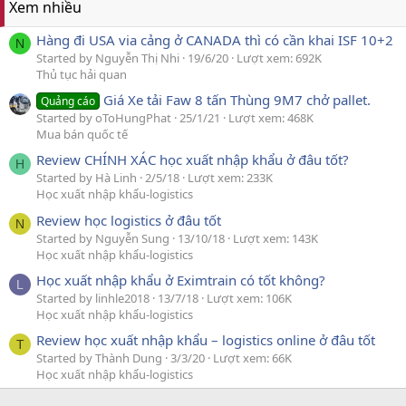
Xem nhiều
Hàng đi USA via cảng ở CANADA thì có cần khai ISF 10+2
N
Started by Nguyễn Thị Nhi
19/6/20
Lượt xem: 692K
Thủ tục hải quan
Giá Xe tải Faw 8 tấn Thùng 9M7 chở pallet.
Quảng cáo
Started by oToHungPhat
25/1/21
Lượt xem: 468K
Mua bán quốc tế
Review CHÍNH XÁC học xuất nhập khẩu ở đâu tốt?
H
Started by Hà Linh
2/5/18
Lượt xem: 233K
Học xuất nhập khẩu-logistics
Review học logistics ở đâu tốt
N
Started by Nguyễn Sung
13/10/18
Lượt xem: 143K
Học xuất nhập khẩu-logistics
Học xuất nhập khẩu ở Eximtrain có tốt không?
L
Started by linhle2018
13/7/18
Lượt xem: 106K
Học xuất nhập khẩu-logistics
Review học xuất nhập khẩu – logistics online ở đâu tốt
T
Started by Thành Dung
3/3/20
Lượt xem: 66K
Học xuất nhập khẩu-logistics