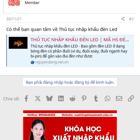
Member
30/11/21
#2
Có thể bạn quan tâm về Thủ tục nhập khẩu đèn Led
THỦ TỤC NHẬP KHẨU ĐÈN LED | MÃ HS ĐÈN LED | THUẾ NHẬP KHẨU
Thủ tục nhập khẩu đèn LED - Bao gồm đèn LED ở dạng
bóng đèn có phần đuôi (ví dụ, đuôi xoáy, đuôi ngạnh hay
bi-pin) để gắn vào đui đèn như được
nguyendang.net.vn
Bạn phải đăng nhập hoặc đăng ký để bình luận.
Facebook
X
Bluesky
LinkedIn
Reddit
Pinterest
Tumblr
WhatsApp
Email
Li
Chia sẻ: