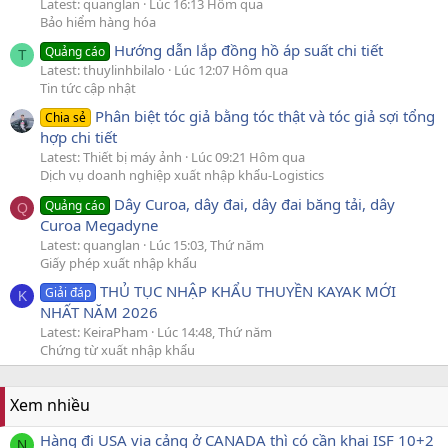
Latest: quanglan
Lúc 16:13 Hôm qua
Bảo hiểm hàng hóa
Hướng dẫn lắp đồng hồ áp suất chi tiết
Quảng cáo
T
Latest: thuylinhbilalo
Lúc 12:07 Hôm qua
Tin tức cập nhật
Phân biệt tóc giả bằng tóc thật và tóc giả sợi tổng
Chia sẻ
hợp chi tiết
Latest: Thiết bị máy ảnh
Lúc 09:21 Hôm qua
Dịch vụ doanh nghiệp xuất nhập khẩu-Logistics
Dây Curoa, dây đai, dây đai băng tải, dây
Quảng cáo
Q
Curoa Megadyne
Latest: quanglan
Lúc 15:03, Thứ năm
Giấy phép xuất nhập khẩu
THỦ TỤC NHẬP KHẨU THUYỀN KAYAK MỚI
Giải đáp
K
NHẤT NĂM 2026
Latest: KeiraPham
Lúc 14:48, Thứ năm
Chứng từ xuất nhập khẩu
Xem nhiều
Hàng đi USA via cảng ở CANADA thì có cần khai ISF 10+2
N