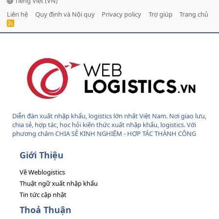
Tiếng Việt (VN)
Liên hệ
Quy định và Nội quy
Privacy policy
Trợ giúp
Trang chủ
R
S
S
Diễn đàn xuất nhập khẩu, logistics lớn nhất Việt Nam. Nơi giao lưu,
chia sẻ, hợp tác, học hỏi kiến thức xuất nhập khẩu, logistics. Với
phương châm CHIA SẺ KINH NGHIỆM - HỢP TÁC THÀNH CÔNG
Giới Thiệu
Về Weblogistics
Thuật ngữ xuất nhập khẩu
Tin tức cập nhật
Thoả Thuận