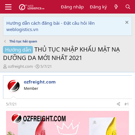
Đăng nhập
Đăng ký
Hướng dẫn cách đăng bài - Đặt câu hỏi lên
weblogistics.vn
Thủ tục hải quan
THỦ TỤC NHẬP KHẨU MẶT NẠ
Hướng dẫn
DƯỠNG DA MỚI NHẤT 2021
T
N
ozfreight.com
5/7/21
h
g
r
à
ozfreight.com
e
y
a
g
Member
d
ử
s
i
t
5/7/21
#1
a
r
t
e
r