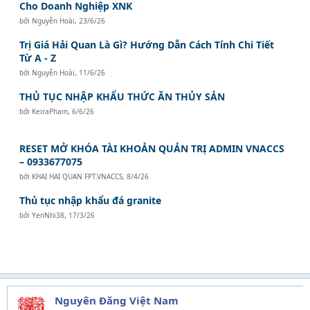
Cho Doanh Nghiệp XNK
bởi
Nguyễn Hoài
,
23/6/26
Trị Giá Hải Quan Là Gì? Hướng Dẫn Cách Tính Chi Tiết
Từ A - Z
bởi
Nguyễn Hoài
,
11/6/26
THỦ TỤC NHẬP KHẨU THỨC ĂN THỦY SẢN
bởi
KeiraPham
,
6/6/26
RESET MỞ KHÓA TÀI KHOẢN QUẢN TRỊ ADMIN VNACCS
– 0933677075
bởi
KHAI HAI QUAN FPT.VNACCS
,
8/4/26
Thủ tục nhập khẩu đá granite
bởi
YenNhi38
,
17/3/26
Nguyên Đăng Việt Nam