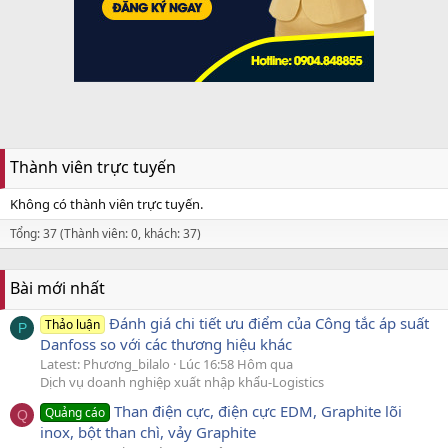
Thành viên trực tuyến
Không có thành viên trực tuyến.
Tổng: 37 (Thành viên: 0, khách: 37)
Bài mới nhất
Đánh giá chi tiết ưu điểm của Công tắc áp suất
Thảo luận
P
Danfoss so với các thương hiệu khác
Latest: Phương_bilalo
Lúc 16:58 Hôm qua
Dịch vụ doanh nghiệp xuất nhập khẩu-Logistics
Than điện cực, điện cực EDM, Graphite lõi
Quảng cáo
Q
inox, bột than chì, vảy Graphite