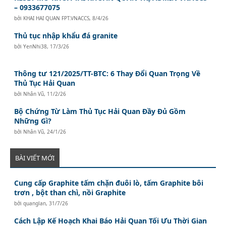
– 0933677075
bởi
KHAI HAI QUAN FPT.VNACCS
,
8/4/26
Thủ tục nhập khẩu đá granite
bởi
YenNhi38
,
17/3/26
Thông tư 121/2025/TT-BTC: 6 Thay Đổi Quan Trọng Về
Thủ Tục Hải Quan
bởi
Nhân Vũ
,
11/2/26
Bộ Chứng Từ Làm Thủ Tục Hải Quan Đầy Đủ Gồm
Những Gì?
bởi
Nhân Vũ
,
24/1/26
BÀI VIẾT MỚI
Cung cấp Graphite tấm chặn đuôi lò, tấm Graphite bôi
trơn , bột than chì, nồi Graphite
bởi
quanglan
,
31/7/26
Cách Lập Kế Hoạch Khai Báo Hải Quan Tối Ưu Thời Gian