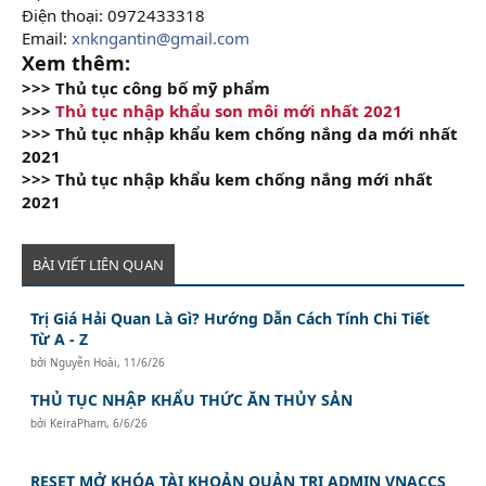
Điện thoại: 0972433318
Email:
xnkngantin@gmail.com
Xem thêm:
>>> Thủ tục công bố mỹ phẩm
>>>
Thủ tục nhập khẩu son môi mới nhất 2021
>>> Thủ tục nhập khẩu kem chống nắng da mới nhất
2021
>>> Thủ tục nhập khẩu kem chống nắng mới nhất
2021
BÀI VIẾT LIÊN QUAN
Trị Giá Hải Quan Là Gì? Hướng Dẫn Cách Tính Chi Tiết
Từ A - Z
bởi
Nguyễn Hoài
,
11/6/26
THỦ TỤC NHẬP KHẨU THỨC ĂN THỦY SẢN
bởi
KeiraPham
,
6/6/26
RESET MỞ KHÓA TÀI KHOẢN QUẢN TRỊ ADMIN VNACCS