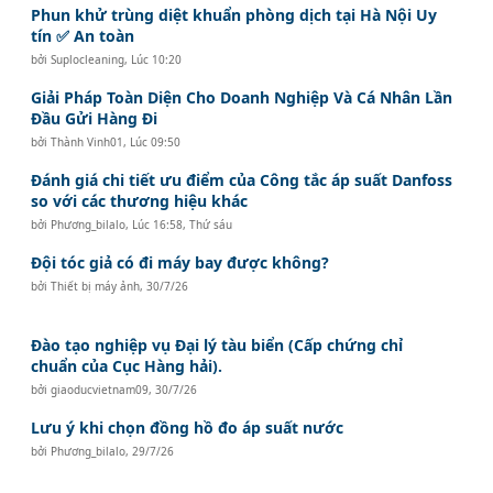
Phun khử trùng diệt khuẩn phòng dịch tại Hà Nội Uy
tín ✅ An toàn
bởi
Suplocleaning
,
Lúc 10:20
Giải Pháp Toàn Diện Cho Doanh Nghiệp Và Cá Nhân Lần
Đầu Gửi Hàng Đi
bởi
Thành Vinh01
,
Lúc 09:50
Đánh giá chi tiết ưu điểm của Công tắc áp suất Danfoss
so với các thương hiệu khác
bởi
Phương_bilalo
,
Lúc 16:58, Thứ sáu
Đội tóc giả có đi máy bay được không?
bởi
Thiết bị máy ảnh
,
30/7/26
Đào tạo nghiệp vụ Đại lý tàu biển (Cấp chứng chỉ
chuẩn của Cục Hàng hải).
bởi
giaoducvietnam09
,
30/7/26
Lưu ý khi chọn đồng hồ đo áp suất nước
bởi
Phương_bilalo
,
29/7/26