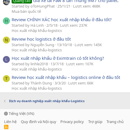
Giá Xe tải Faw 8 tấn Thùng 9M7 chở pallet.
Quảng cáo
Started by oToHungPhat
25/1/21
Lượt xem: 468K
Mua bán quốc tế
Review CHÍNH XÁC học xuất nhập khẩu ở đâu tốt?
H
Started by Hà Linh
2/5/18
Lượt xem: 237K
Học xuất nhập khẩu-logistics
Review học logistics ở đâu tốt
N
Started by Nguyễn Sung
13/10/18
Lượt xem: 145K
Học xuất nhập khẩu-logistics
Học xuất nhập khẩu ở Eximtrain có tốt không?
L
Started by linhle2018
13/7/18
Lượt xem: 107K
Học xuất nhập khẩu-logistics
Review học xuất nhập khẩu – logistics online ở đâu tốt
T
Started by Thành Dung
3/3/20
Lượt xem: 66K
Học xuất nhập khẩu-logistics
Dịch vụ doanh nghiệp xuất nhập khẩu-Logistics
Tiếng Việt (VN)
Liên hệ
Quy định và Nội quy
Privacy policy
Trợ giúp
Trang chủ
R