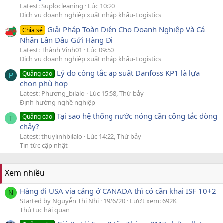
Latest: Suplocleaning
Lúc 10:20
Dịch vụ doanh nghiệp xuất nhập khẩu-Logistics
Giải Pháp Toàn Diện Cho Doanh Nghiệp Và Cá
Chia sẻ
Nhân Lần Đầu Gửi Hàng Đi
Latest: Thành Vinh01
Lúc 09:50
Dịch vụ doanh nghiệp xuất nhập khẩu-Logistics
Lý do công tắc áp suất Danfoss KP1 là lựa
Quảng cáo
P
chọn phù hợp
Latest: Phương_bilalo
Lúc 15:58, Thứ bảy
Định hướng nghề nghiệp
Tại sao hệ thống nước nóng cần công tắc dòng
Quảng cáo
T
chảy?
Latest: thuylinhbilalo
Lúc 14:22, Thứ bảy
Tin tức cập nhật
Xem nhiều
Hàng đi USA via cảng ở CANADA thì có cần khai ISF 10+2
N
Started by Nguyễn Thị Nhi
19/6/20
Lượt xem: 692K
Thủ tục hải quan