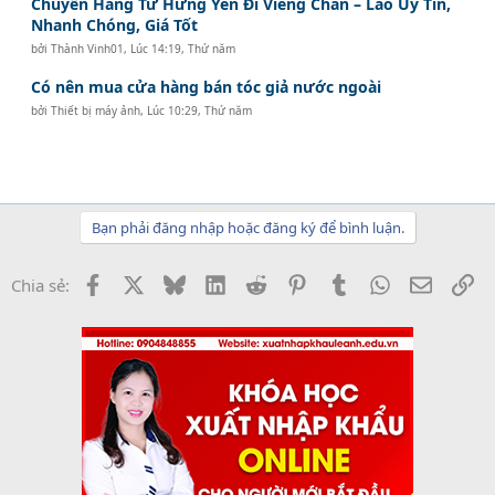
Chuyển Hàng Từ Hưng Yên Đi Viêng Chăn – Lào Uy Tín,
Nhanh Chóng, Giá Tốt
bởi
Thành Vinh01
,
Lúc 14:19, Thứ năm
Có nên mua cửa hàng bán tóc giả nước ngoài
bởi
Thiết bị máy ảnh
,
Lúc 10:29, Thứ năm
Bạn phải đăng nhập hoặc đăng ký để bình luận.
Facebook
X
Bluesky
LinkedIn
Reddit
Pinterest
Tumblr
WhatsApp
Email
Li
Chia sẻ: