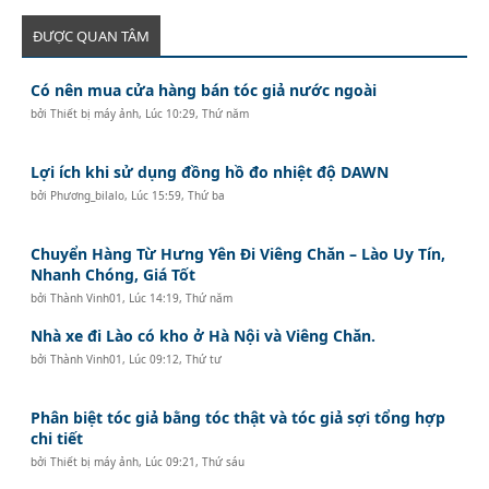
ĐƯỢC QUAN TÂM
Có nên mua cửa hàng bán tóc giả nước ngoài
bởi
Thiết bị máy ảnh
,
Lúc 10:29, Thứ năm
Lợi ích khi sử dụng đồng hồ đo nhiệt độ DAWN
bởi
Phương_bilalo
,
Lúc 15:59, Thứ ba
Chuyển Hàng Từ Hưng Yên Đi Viêng Chăn – Lào Uy Tín,
Nhanh Chóng, Giá Tốt
bởi
Thành Vinh01
,
Lúc 14:19, Thứ năm
Nhà xe đi Lào có kho ở Hà Nội và Viêng Chăn.
bởi
Thành Vinh01
,
Lúc 09:12, Thứ tư
Phân biệt tóc giả bằng tóc thật và tóc giả sợi tổng hợp
chi tiết
bởi
Thiết bị máy ảnh
,
Lúc 09:21, Thứ sáu