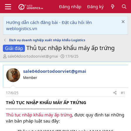
Đăng nhập
Đăng ký
Hướng dẫn cách đăng bài - Đặt câu hỏi lên
weblogistics.vn
Dịch vụ doanh nghiệp xuất nhập khẩu-Logistics
Thủ tục nhập khẩu máy ấp trứng
Giải đáp
T
N
sale04doortodoorviet@gmai
17/6/25
h
g
r
à
sale04doortodoorviet@gmai
e
y
a
g
Member
d
ử
s
i
t
17/6/25
#1
a
THỦ TỤC NHẬP KHẨU MÁY ẤP TRỨNG
r
---------------------------------------------
t
e
Thủ tục nhập khẩu máy ấp trứng
, được quy định tại những
r
văn bản pháp luật sau đây: