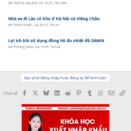
bởi
Thiết bị máy ảnh
,
Lúc 10:29, Thứ năm
Nhà xe đi Lào có kho ở Hà Nội và Viêng Chăn.
bởi
Thành Vinh01
,
Lúc 09:12, Thứ tư
Lợi ích khi sử dụng đồng hồ đo nhiệt độ DAWN
bởi
Phương_bilalo
,
Lúc 15:59, Thứ ba
Bạn phải đăng nhập hoặc đăng ký để bình luận.
Facebook
X
Bluesky
LinkedIn
Reddit
Pinterest
Tumblr
WhatsApp
Email
Li
Chia sẻ: