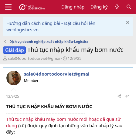
Đăng nhập
Đăng ký
Hướng dẫn cách đăng bài - Đặt câu hỏi lên
weblogistics.vn
Dịch vụ doanh nghiệp xuất nhập khẩu-Logistics
Thủ tục nhập khẩu máy bơm nước
Giải đáp
T
N
sale04doortodoorviet@gmai
12/9/25
h
g
r
à
sale04doortodoorviet@gmai
e
y
a
g
Member
d
ử
s
i
t
12/9/25
#1
a
THỦ TỤC NHẬP KHẨU MÁY BƠM NƯỚC
r
----------------------------------------------------
t
e
Thủ tục nhập khẩu máy bơm nước mới hoặc đã qua sử
r
dụng
(cũ) được quy định tại những văn bản pháp lý sau
đây: