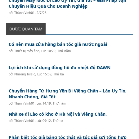
Chuyển Máy Móc Đi Lào Uy Tín, Giá Tốt – Giải Pháp Vận
Chuyển Hiệu Quả Cho Doanh Nghiệp
bởi
Thành Vinh01
,
2/7/26
ĐƯỢC QUAN TÂM
Có nên mua cửa hàng bán tóc giả nước ngoài
bởi
Thiết bị máy ảnh
,
Lúc 10:29, Thứ năm
Lợi ích khi sử dụng đồng hồ đo nhiệt độ DAWN
bởi
Phương_bilalo
,
Lúc 15:59, Thứ ba
Chuyển Hàng Từ Hưng Yên Đi Viêng Chăn – Lào Uy Tín,
Nhanh Chóng, Giá Tốt
bởi
Thành Vinh01
,
Lúc 14:19, Thứ năm
Nhà xe đi Lào có kho ở Hà Nội và Viêng Chăn.
bởi
Thành Vinh01
,
Lúc 09:12, Thứ tư
Phân biệt tóc giả bằng tóc thật và tóc giả sợi tổng hợp