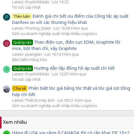
Latest: thuylinhbilalo
Lúc 14:22
Tin tức cập nhật
Đánh giá chi tiết ưu điểm của Công tắc áp suất
Thảo luận
P
Danfoss so với các thương hiệu khác
Latest: Phương_bilalo
Lúc 16:58 Hôm qua
Dịch vụ doanh nghiệp xuất nhập khẩu-Logistics
Than điện cực, điện cực EDM, Graphite lõi
Quảng cáo
Q
inox, bột than chì, vảy Graphite
Latest: quanglan
Lúc 16:13 Hôm qua
Bảo hiểm hàng hóa
Hướng dẫn lắp đồng hồ áp suất chi tiết
Quảng cáo
T
Latest: thuylinhbilalo
Lúc 12:07 Hôm qua
Tin tức cập nhật
Phân biệt tóc giả bằng tóc thật và tóc giả sợi tổng
Chia sẻ
hợp chi tiết
Latest: Thiết bị máy ảnh
Lúc 09:21 Hôm qua
Dịch vụ doanh nghiệp xuất nhập khẩu-Logistics
Xem nhiều
Hàng đi USA via cảng ở CANADA thì có cần khai ISF 10+2
N