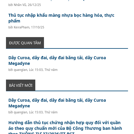
bởi
Nhân Vũ
,
26/12/25
Thủ tục nhập khẩu màng nhựa bọc hàng hóa, thực
phẩm
bởi
KeiraPham
,
17/10/25
ĐƯỢC QUAN TÂM
Dây Curoa, dây đai, dây đai băng tải, dây Curoa
Megadyne
bởi
quanglan
,
Lúc 15:03, Thứ năm
BÀI VIẾT MỚI
Dây Curoa, dây đai, dây đai băng tải, dây Curoa
Megadyne
bởi
quanglan
,
Lúc 15:03, Thứ năm
Hướng dẫn thủ tục chứng nhận hợp quy đối với quần
áo theo quy chuẩn mới của Bộ Công Thương ban hành
theo THÔNG TƯ 37/2026/TT-BCT