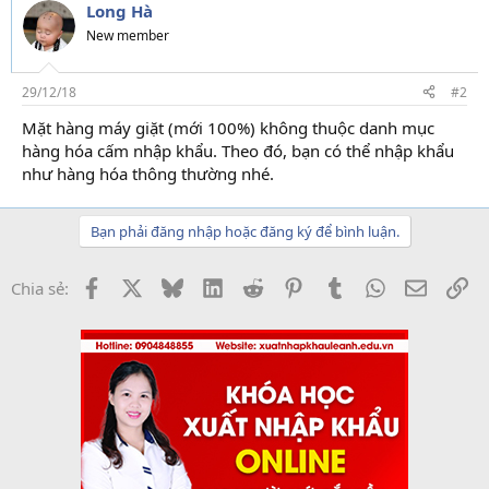
Long Hà
New member
29/12/18
#2
Mặt hàng máy giặt (mới 100%) không thuộc danh mục
hàng hóa cấm nhập khẩu. Theo đó, bạn có thể nhập khẩu
như hàng hóa thông thường nhé.
Bạn phải đăng nhập hoặc đăng ký để bình luận.
Facebook
X
Bluesky
LinkedIn
Reddit
Pinterest
Tumblr
WhatsApp
Email
Li
Chia sẻ: