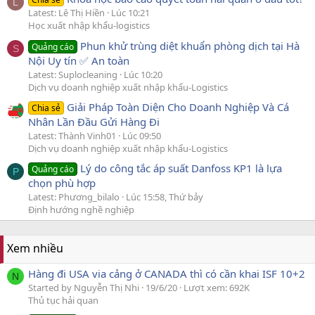
L
Latest: Lê Thị Hiền
Lúc 10:21
Học xuất nhập khẩu-logistics
Phun khử trùng diệt khuẩn phòng dịch tại Hà
Quảng cáo
S
Nội Uy tín ✅ An toàn
Latest: Suplocleaning
Lúc 10:20
Dịch vụ doanh nghiệp xuất nhập khẩu-Logistics
Giải Pháp Toàn Diện Cho Doanh Nghiệp Và Cá
Chia sẻ
Nhân Lần Đầu Gửi Hàng Đi
Latest: Thành Vinh01
Lúc 09:50
Dịch vụ doanh nghiệp xuất nhập khẩu-Logistics
Lý do công tắc áp suất Danfoss KP1 là lựa
Quảng cáo
P
chọn phù hợp
Latest: Phương_bilalo
Lúc 15:58, Thứ bảy
Định hướng nghề nghiệp
Xem nhiều
Hàng đi USA via cảng ở CANADA thì có cần khai ISF 10+2
N
Started by Nguyễn Thị Nhi
19/6/20
Lượt xem: 692K
Thủ tục hải quan