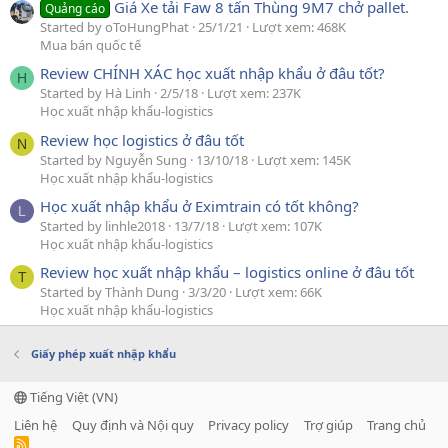
Giá Xe tải Faw 8 tấn Thùng 9M7 chở pallet.
Quảng cáo
Started by oToHungPhat
25/1/21
Lượt xem: 468K
Mua bán quốc tế
Review CHÍNH XÁC học xuất nhập khẩu ở đâu tốt?
H
Started by Hà Linh
2/5/18
Lượt xem: 237K
Học xuất nhập khẩu-logistics
Review học logistics ở đâu tốt
N
Started by Nguyễn Sung
13/10/18
Lượt xem: 145K
Học xuất nhập khẩu-logistics
Học xuất nhập khẩu ở Eximtrain có tốt không?
L
Started by linhle2018
13/7/18
Lượt xem: 107K
Học xuất nhập khẩu-logistics
Review học xuất nhập khẩu – logistics online ở đâu tốt
T
Started by Thành Dung
3/3/20
Lượt xem: 66K
Học xuất nhập khẩu-logistics
Giấy phép xuất nhập khẩu
Tiếng Việt (VN)
Liên hệ
Quy định và Nội quy
Privacy policy
Trợ giúp
Trang chủ
R