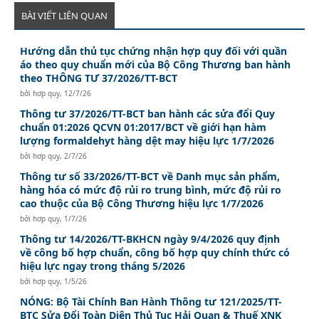
BÀI VIẾT LIÊN QUAN
Hướng dẫn thủ tục chứng nhận hợp quy đối với quần
áo theo quy chuẩn mới của Bộ Công Thương ban hành
theo THÔNG TƯ 37/2026/TT-BCT
bởi
hơp quy
,
12/7/26
Thông tư 37/2026/TT-BCT ban hành các sửa đổi Quy
chuẩn 01:2026 QCVN 01:2017/BCT về giới hạn hàm
lượng formaldehyt hàng dệt may hiệu lực 1/7/2026
bởi
hơp quy
,
2/7/26
Thông tư số 33/2026/TT-BCT về Danh mục sản phẩm,
hàng hóa có mức độ rủi ro trung bình, mức độ rủi ro
cao thuộc của Bộ Công Thương hiệu lực 1/7/2026
bởi
hơp quy
,
1/7/26
Thông tư 14/2026/TT-BKHCN ngày 9/4/2026 quy định
về công bố hợp chuẩn, công bố hợp quy chính thức có
hiệu lực ngay trong tháng 5/2026
bởi
hơp quy
,
1/5/26
NÓNG: Bộ Tài Chính Ban Hành Thông tư 121/2025/TT-
BTC Sửa Đổi Toàn Diện Thủ Tục Hải Quan & Thuế XNK