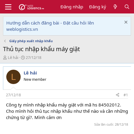
Đăng nhập
Đăng ký
Hướng dẫn cách đăng bài - Đặt câu hỏi lên
weblogistics.vn
Giấy phép xuất nhập khẩu
Thủ tục nhập khẩu máy giặt
T
N
Lê hải
27/12/18
h
g
r
à
Lê hải
e
y
L
a
g
New member
d
ử
s
i
t
27/12/18
#1
a
Công ty mình nhập khẩu máy giặt với mã hs 84502012.
r
Cho mình hỏi thủ tục nhập khẩu như thế nào và cần những
t
e
chứng từ gì?. Mình cảm ơn
r
Sửa lần cuối:
28/12/18