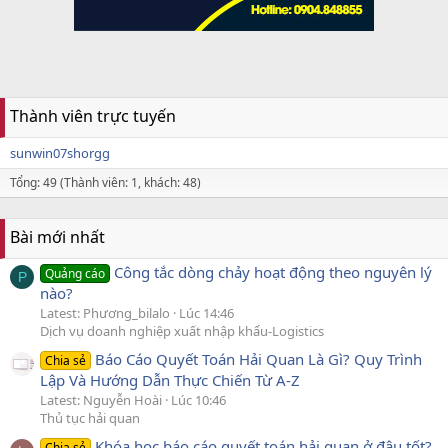
Thành viên trực tuyến
sunwin07shorgg
Tổng: 49 (Thành viên: 1, khách: 48)
Bài mới nhất
Công tắc dòng chảy hoạt động theo nguyên lý
Quảng cáo
P
nào?
Latest: Phương_bilalo
Lúc 14:46
Dịch vụ doanh nghiệp xuất nhập khẩu-Logistics
Báo Cáo Quyết Toán Hải Quan Là Gì? Quy Trình
Chia sẻ
Lập Và Hướng Dẫn Thực Chiến Từ A-Z
Latest: Nguyễn Hoài
Lúc 10:46
Thủ tục hải quan
Khóa học báo cáo quyết toán hải quan ở đâu tốt?
Chia sẻ