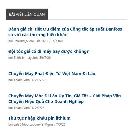
BÀI VIẾT LIÊN QUAN
Đánh giá chi tiết ưu điểm của Công tắc áp suất Danfoss
so với các thương hiệu khác
bởi
Phương_bilalo
,
Lúc 16:58, Thứ sáu
Đội tóc giả có đi máy bay được không?
bởi
Thiết bị máy ảnh
,
30/7/26
Chuyển Máy Phát Điện Từ Việt Nam Đi Lào.
bởi
Thành Vinh01
,
21/7/26
Chuyển Máy Móc Đi Lào Uy Tín, Giá Tốt – Giải Pháp Vận
Chuyển Hiệu Quả Cho Doanh Nghiệp
bởi
Thành Vinh01
,
2/7/26
Thủ tục nhập khẩu pin lithium
bởi
sale04doortodoorviet@gmai
,
7/3/26