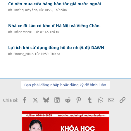
Có nên mua cửa hàng bán tóc giả nước ngoài
bởi
Thiết bị máy ảnh
,
Lúc 10:29, Thứ năm
Nhà xe đi Lào có kho ở Hà Nội và Viêng Chăn.
bởi
Thành Vinh01
,
Lúc 09:12, Thứ tư
Lợi ích khi sử dụng đồng hồ đo nhiệt độ DAWN
bởi
Phương_bilalo
,
Lúc 15:59, Thứ ba
Bạn phải đăng nhập hoặc đăng ký để bình luận.
Facebook
X
Bluesky
LinkedIn
Reddit
Pinterest
Tumblr
WhatsApp
Email
Li
Chia sẻ: