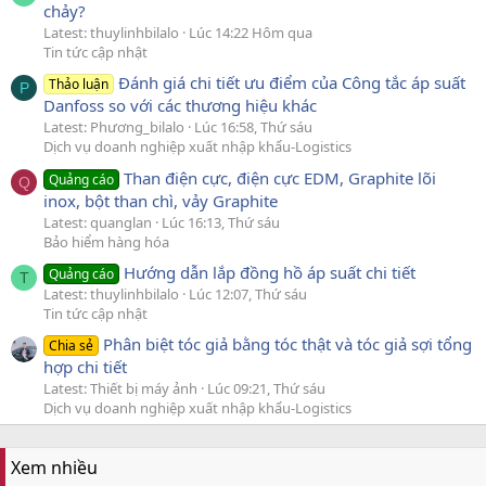
chảy?
Latest: thuylinhbilalo
Lúc 14:22 Hôm qua
Tin tức cập nhật
Đánh giá chi tiết ưu điểm của Công tắc áp suất
Thảo luận
P
Danfoss so với các thương hiệu khác
Latest: Phương_bilalo
Lúc 16:58, Thứ sáu
Dịch vụ doanh nghiệp xuất nhập khẩu-Logistics
Than điện cực, điện cực EDM, Graphite lõi
Quảng cáo
Q
inox, bột than chì, vảy Graphite
Latest: quanglan
Lúc 16:13, Thứ sáu
Bảo hiểm hàng hóa
Hướng dẫn lắp đồng hồ áp suất chi tiết
Quảng cáo
T
Latest: thuylinhbilalo
Lúc 12:07, Thứ sáu
Tin tức cập nhật
Phân biệt tóc giả bằng tóc thật và tóc giả sợi tổng
Chia sẻ
hợp chi tiết
Latest: Thiết bị máy ảnh
Lúc 09:21, Thứ sáu
Dịch vụ doanh nghiệp xuất nhập khẩu-Logistics
Xem nhiều