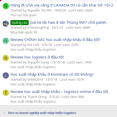
Hàng đi USA via cảng ở CANADA thì có cần khai ISF 10+2
N
Started by Nguyễn Thị Nhi
19/6/20
Lượt xem: 692K
Thủ tục hải quan
Giá Xe tải Faw 8 tấn Thùng 9M7 chở pallet.
Quảng cáo
Started by oToHungPhat
25/1/21
Lượt xem: 468K
Mua bán quốc tế
Review CHÍNH XÁC học xuất nhập khẩu ở đâu tốt?
H
Started by Hà Linh
2/5/18
Lượt xem: 237K
Học xuất nhập khẩu-logistics
Review học logistics ở đâu tốt
N
Started by Nguyễn Sung
13/10/18
Lượt xem: 145K
Học xuất nhập khẩu-logistics
Học xuất nhập khẩu ở Eximtrain có tốt không?
L
Started by linhle2018
13/7/18
Lượt xem: 107K
Học xuất nhập khẩu-logistics
Review học xuất nhập khẩu – logistics online ở đâu tốt
T
Started by Thành Dung
3/3/20
Lượt xem: 66K
Học xuất nhập khẩu-logistics
Dịch vụ doanh nghiệp xuất nhập khẩu-Logistics