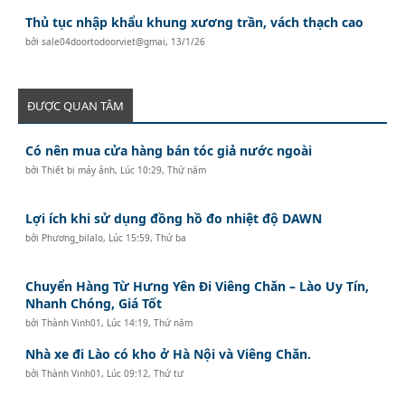
Thủ tục nhập khẩu khung xương trần, vách thạch cao
bởi
sale04doortodoorviet@gmai
,
13/1/26
ĐƯỢC QUAN TÂM
Có nên mua cửa hàng bán tóc giả nước ngoài
bởi
Thiết bị máy ảnh
,
Lúc 10:29, Thứ năm
Lợi ích khi sử dụng đồng hồ đo nhiệt độ DAWN
bởi
Phương_bilalo
,
Lúc 15:59, Thứ ba
Chuyển Hàng Từ Hưng Yên Đi Viêng Chăn – Lào Uy Tín,
Nhanh Chóng, Giá Tốt
bởi
Thành Vinh01
,
Lúc 14:19, Thứ năm
Nhà xe đi Lào có kho ở Hà Nội và Viêng Chăn.
bởi
Thành Vinh01
,
Lúc 09:12, Thứ tư