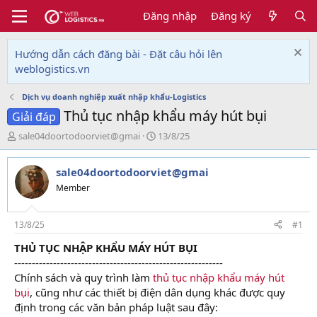
Đăng nhập
Đăng ký
Hướng dẫn cách đăng bài - Đặt câu hỏi lên
weblogistics.vn
Dịch vụ doanh nghiệp xuất nhập khẩu-Logistics
Thủ tục nhập khẩu máy hút bụi
Giải đáp
T
N
sale04doortodoorviet@gmai
13/8/25
h
g
r
à
sale04doortodoorviet@gmai
e
y
a
g
Member
d
ử
s
i
t
13/8/25
#1
a
THỦ TỤC NHẬP KHẨU MÁY HÚT BỤI
r
-----------------------------------------------------------
t
e
Chính sách và quy trình làm
thủ tục nhập khẩu máy hút
r
bụi
, cũng như các thiết bị điện dân dụng khác được quy
định trong các văn bản pháp luật sau đây: