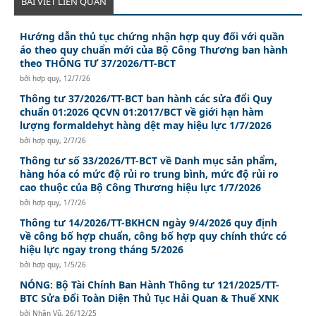
BÀI VIẾT LIÊN QUAN
Hướng dẫn thủ tục chứng nhận hợp quy đối với quần
áo theo quy chuẩn mới của Bộ Công Thương ban hành
theo THÔNG TƯ 37/2026/TT-BCT
bởi
hơp quy
,
12/7/26
Thông tư 37/2026/TT-BCT ban hành các sửa đổi Quy
chuẩn 01:2026 QCVN 01:2017/BCT về giới hạn hàm
lượng formaldehyt hàng dệt may hiệu lực 1/7/2026
bởi
hơp quy
,
2/7/26
Thông tư số 33/2026/TT-BCT về Danh mục sản phẩm,
hàng hóa có mức độ rủi ro trung bình, mức độ rủi ro
cao thuộc của Bộ Công Thương hiệu lực 1/7/2026
bởi
hơp quy
,
1/7/26
Thông tư 14/2026/TT-BKHCN ngày 9/4/2026 quy định
về công bố hợp chuẩn, công bố hợp quy chính thức có
hiệu lực ngay trong tháng 5/2026
bởi
hơp quy
,
1/5/26
NÓNG: Bộ Tài Chính Ban Hành Thông tư 121/2025/TT-
BTC Sửa Đổi Toàn Diện Thủ Tục Hải Quan & Thuế XNK
bởi
Nhân Vũ
,
26/12/25