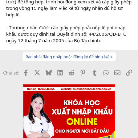
trực) để tổng hợp, trình hội đồng xem xét và cấp giấy phép
trong vòng 15 ngày làm việc kể từ ngày nhận đủ hồ sơ
hợp lệ.
- Thương nhân được cấp giấy phép phải nộp lệ phí nhập
khẩu được quy định tại Quyết định số: 44/2005/QĐ-BTC
ngày 12 tháng 7 năm 2005 của Bộ Tài chính.
Bạn phải đăng nhập hoặc đăng ký để bình luận.
Facebook
X
Bluesky
LinkedIn
Reddit
Pinterest
Tumblr
WhatsApp
Email
Li
Chia sẻ: