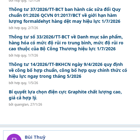
bởi
hơp quy
,
12/7/26
Thông tư 37/2026/TT-BCT ban hành các sửa đổi Quy
chuẩn 01:2026 QCVN 01:2017/BCT về giới hạn hàm
lượng formaldehyt hàng dệt may hiệu lực 1/7/2026
bởi
hơp quy
,
2/7/26
Thông tư số 33/2026/TT-BCT về Danh mục sản phẩm,
hàng hóa có mức độ rủi ro trung bình, mức độ rủi ro
cao thuộc của Bộ Công Thương hiệu lực 1/7/2026
bởi
hơp quy
,
1/7/26
Thông tư 14/2026/TT-BKHCN ngày 9/4/2026 quy định
về công bố hợp chuẩn, công bố hợp quy chính thức có
hiệu lực ngay trong tháng 5/2026
bởi
hơp quy
,
1/5/26
Bí quyết lựa chọn điện cực Graphite chất lượng cao,
giá cả hợp lý.
bởi
quanglan
,
27/1/26
Bùi Thuỳ