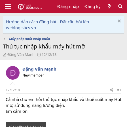
Đăng nhập
Đăng ký
Hướng dẫn cách đăng bài - Đặt câu hỏi lên
weblogistics.vn
Giấy phép xuất nhập khẩu
Thủ tục nhập khẩu máy hút mỡ
T
N
Đặng Văn Mạnh
12/12/18
h
g
r
à
Đặng Văn Mạnh
e
y
Đ
a
g
New member
d
ử
s
i
t
12/12/18
#1
a
Cả nhà cho em hỏi thủ tục nhập khẩu và thuế suất máy Hút
r
mỡ, sử dụng năng lượng điện.
t
e
Em cảm ơn.
r