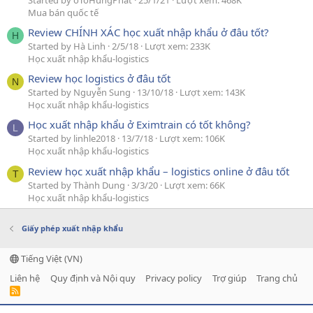
Mua bán quốc tế
Review CHÍNH XÁC học xuất nhập khẩu ở đâu tốt?
H
Started by Hà Linh
2/5/18
Lượt xem: 233K
Học xuất nhập khẩu-logistics
Review học logistics ở đâu tốt
N
Started by Nguyễn Sung
13/10/18
Lượt xem: 143K
Học xuất nhập khẩu-logistics
Học xuất nhập khẩu ở Eximtrain có tốt không?
L
Started by linhle2018
13/7/18
Lượt xem: 106K
Học xuất nhập khẩu-logistics
Review học xuất nhập khẩu – logistics online ở đâu tốt
T
Started by Thành Dung
3/3/20
Lượt xem: 66K
Học xuất nhập khẩu-logistics
Giấy phép xuất nhập khẩu
Tiếng Việt (VN)
Liên hệ
Quy định và Nội quy
Privacy policy
Trợ giúp
Trang chủ
R
S
S