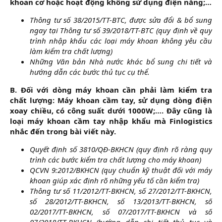
khoan cơ hoặc hoạt động không sử dụng điện năng;…
Thông tư số 38/2015/TT-BTC, được sửa đổi & bổ sung
ngay tại Thông tư số 39/2018/TT-BTC (quy định về quy
trình nhập khẩu các loại máy khoan không yêu cầu
làm kiểm tra chất lượng)
Những Văn bản Nhà nước khác bổ sung chi tiết và
hướng dẫn các bước thủ tục cụ thể.
B. Đối với dòng máy khoan cần phải làm kiểm tra
chất lượng: Máy khoan cầm tay, sử dụng dòng điện
xoay chiều, có công suất dưới 1000W;…. Đây cũng là
loại máy khoan cầm tay nhập khẩu mà Finlogistics
nhắc đến trong bài viết này.
Quyết định số 3810/QĐ-BKHCN (quy định rõ ràng quy
trình các bước kiểm tra chất lượng cho máy khoan)
QCVN 9:2012/BKHCN (quy chuẩn kỹ thuật đối với máy
khoan giúp xác định rõ những yếu tố cần kiểm tra)
Thông tư số 11/2012/TT-BKHCN, số 27/2012/TT-BKHCN,
số 28/2012/TT-BKHCN, số 13/2013/TT-BKHCN, số
02/2017/TT-BKHCN, số 07/2017/TT-BKHCN và số
07/2018/TT-BKHCN (hướng dẫn chi tiết thủ tục và