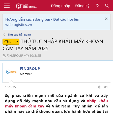
Đăng nhập
Đăng ký
Hướng dẫn cách đăng bài - Đặt câu hỏi lên
weblogistics.vn
Thủ tục hải quan
THỦ TỤC NHẬP KHẨU MÁY KHOAN
Chia sẻ
CẦM TAY NĂM 2025
T
N
FINGROUP
10/3/25
h
g
r
à
FINGROUP
e
y
a
g
Member
d
ử
s
i
t
10/3/25
#1
a
Sự phát triển mạnh mẽ của ngành cơ khí và xây
r
dựng đã đẩy mạnh nhu cầu sử dụng và
nhập khẩu
t
e
máy khoan cầm tay
về Việt Nam. Tuy nhiên, để sản
r
phẩm này có thể thông quan, lưu hành hợp pháp tại