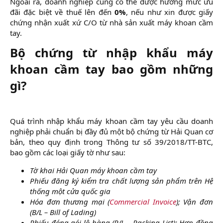
Ngoài ra, doanh nghiệp cũng có thể được hưởng mức ưu
đãi đặc biệt về thuế lên đến
0%
, nếu như xin được giấy
chứng nhận xuất xứ C/O từ nhà sản xuất máy khoan cầm
tay.​
Bộ chứng từ nhập khẩu máy
khoan cầm tay bao gồm những
gì?​
Quá trình nhập khẩu máy khoan cầm tay yêu cầu doanh
nghiệp phải chuẩn bị đầy đủ một bộ chứng từ Hải Quan cơ
bản, theo quy định trong Thông tư số 39/2018/TT-BTC,
bao gồm các loại giấy tờ như sau:​
Tờ khai Hải Quan máy khoan cầm tay
Phiếu đăng ký kiểm tra chất lượng sản phẩm trên Hệ
thống một cửa quốc gia
Hóa đơn thương mại (
Commercial Invoice
); Vận đơn
(B/L – Bill of Lading)
Phiếu đóng gói lô hàng (P/L – Packing List); Hợp đồng