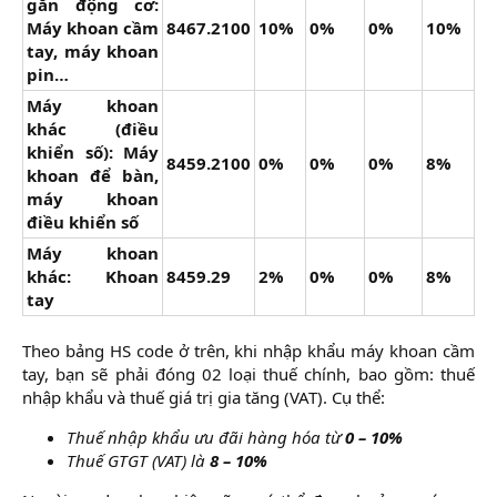
gắn động cơ:
Máy khoan cầm
8467.2100
10%
0%
0%
10%
tay, máy khoan
pin…
Máy khoan
khác (điều
khiển số): Máy
8459.2100
0%
0%
0%
8%
khoan để bàn,
máy khoan
điều khiển số
Máy khoan
khác: Khoan
8459.29
2%
0%
0%
8%
tay
Theo bảng HS code ở trên, khi nhập khẩu máy khoan cầm
tay, bạn sẽ phải đóng 02 loại thuế chính, bao gồm: thuế
nhập khẩu và thuế giá trị gia tăng (VAT). Cụ thể:​
Thuế nhập khẩu ưu đãi hàng hóa từ
0 – 10%
Thuế GTGT (VAT) là
8 – 10%