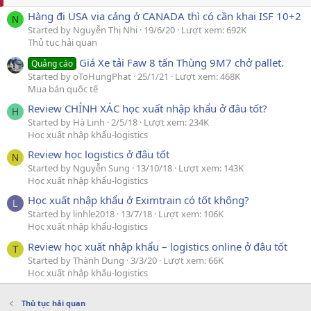
Hàng đi USA via cảng ở CANADA thì có cần khai ISF 10+2
N
Started by Nguyễn Thị Nhi
19/6/20
Lượt xem: 692K
Thủ tục hải quan
Giá Xe tải Faw 8 tấn Thùng 9M7 chở pallet.
Quảng cáo
Started by oToHungPhat
25/1/21
Lượt xem: 468K
Mua bán quốc tế
Review CHÍNH XÁC học xuất nhập khẩu ở đâu tốt?
H
Started by Hà Linh
2/5/18
Lượt xem: 234K
Học xuất nhập khẩu-logistics
Review học logistics ở đâu tốt
N
Started by Nguyễn Sung
13/10/18
Lượt xem: 143K
Học xuất nhập khẩu-logistics
Học xuất nhập khẩu ở Eximtrain có tốt không?
L
Started by linhle2018
13/7/18
Lượt xem: 106K
Học xuất nhập khẩu-logistics
Review học xuất nhập khẩu – logistics online ở đâu tốt
T
Started by Thành Dung
3/3/20
Lượt xem: 66K
Học xuất nhập khẩu-logistics
Thủ tục hải quan