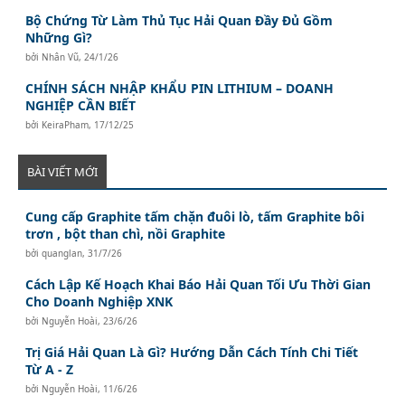
Bộ Chứng Từ Làm Thủ Tục Hải Quan Đầy Đủ Gồm
Những Gì?
bởi
Nhân Vũ
,
24/1/26
CHÍNH SÁCH NHẬP KHẨU PIN LITHIUM – DOANH
NGHIỆP CẦN BIẾT
bởi
KeiraPham
,
17/12/25
BÀI VIẾT MỚI
Cung cấp Graphite tấm chặn đuôi lò, tấm Graphite bôi
trơn , bột than chì, nồi Graphite
bởi
quanglan
,
31/7/26
Cách Lập Kế Hoạch Khai Báo Hải Quan Tối Ưu Thời Gian
Cho Doanh Nghiệp XNK
bởi
Nguyễn Hoài
,
23/6/26
Trị Giá Hải Quan Là Gì? Hướng Dẫn Cách Tính Chi Tiết
Từ A - Z
bởi
Nguyễn Hoài
,
11/6/26