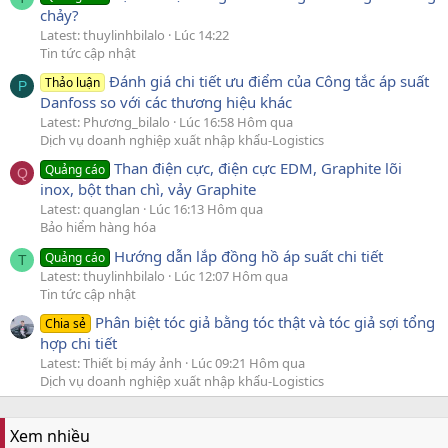
chảy?
Latest: thuylinhbilalo
Lúc 14:22
Tin tức cập nhật
Đánh giá chi tiết ưu điểm của Công tắc áp suất
Thảo luận
P
Danfoss so với các thương hiệu khác
Latest: Phương_bilalo
Lúc 16:58 Hôm qua
Dịch vụ doanh nghiệp xuất nhập khẩu-Logistics
Than điện cực, điện cực EDM, Graphite lõi
Quảng cáo
Q
inox, bột than chì, vảy Graphite
Latest: quanglan
Lúc 16:13 Hôm qua
Bảo hiểm hàng hóa
Hướng dẫn lắp đồng hồ áp suất chi tiết
Quảng cáo
T
Latest: thuylinhbilalo
Lúc 12:07 Hôm qua
Tin tức cập nhật
Phân biệt tóc giả bằng tóc thật và tóc giả sợi tổng
Chia sẻ
hợp chi tiết
Latest: Thiết bị máy ảnh
Lúc 09:21 Hôm qua
Dịch vụ doanh nghiệp xuất nhập khẩu-Logistics
Xem nhiều