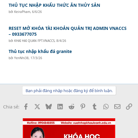
THỦ TỤC NHẬP KHẨU THỨC ĂN THỦY SẢN
bởi
KeiraPham
,
6/6/26
RESET MỞ KHÓA TÀI KHOẢN QUẢN TRỊ ADMIN VNACCS
– 0933677075
bởi
KHAI HAI QUAN FPT.VNACCS
,
8/4/26
Thủ tục nhập khẩu đá granite
bởi
YenNhi38
,
17/3/26
Bạn phải đăng nhập hoặc đăng ký để bình luận.
Facebook
X
Bluesky
LinkedIn
Reddit
Pinterest
Tumblr
WhatsApp
Email
Li
Chia sẻ: