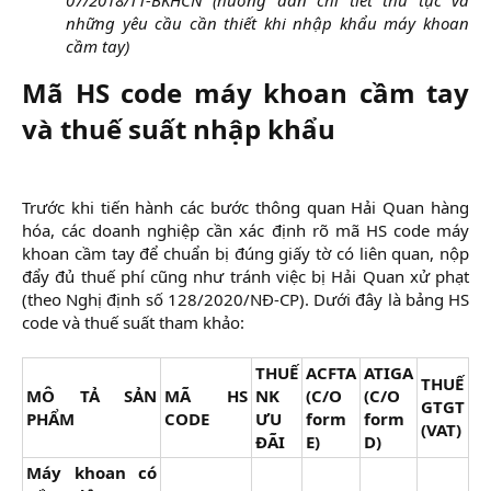
những yêu cầu cần thiết khi nhập khẩu máy khoan
cầm tay)
Mã HS code máy khoan cầm tay
và thuế suất nhập khẩu​
Trước khi tiến hành các bước thông quan Hải Quan hàng
hóa, các doanh nghiệp cần xác định rõ mã HS code máy
khoan cầm tay để chuẩn bị đúng giấy tờ có liên quan, nộp
đẩy đủ thuế phí cũng như tránh việc bị Hải Quan xử phạt
(theo Nghị định số 128/2020/NĐ-CP). Dưới đây là bảng HS
code và thuế suất tham khảo:
THUẾ
ACFTA
ATIGA
THUẾ
MÔ TẢ SẢN
MÃ HS
NK
(C/O
(C/O
GTGT
PHẨM
CODE
ƯU
form
form
(VAT)
ĐÃI
E)
D)
Máy khoan có