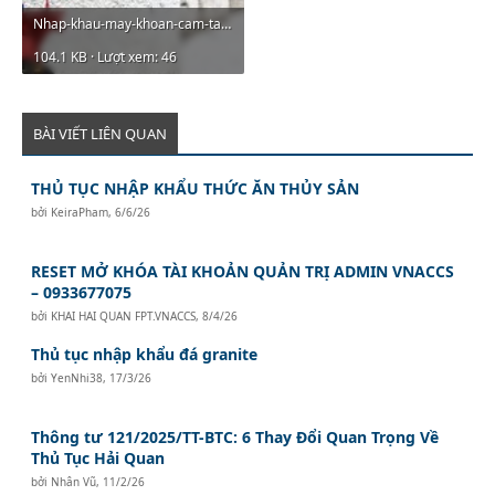
Nhap-khau-may-khoan-cam-tay-00.jpg
104.1 KB · Lượt xem: 46
BÀI VIẾT LIÊN QUAN
THỦ TỤC NHẬP KHẨU THỨC ĂN THỦY SẢN
bởi
KeiraPham
,
6/6/26
RESET MỞ KHÓA TÀI KHOẢN QUẢN TRỊ ADMIN VNACCS
– 0933677075
bởi
KHAI HAI QUAN FPT.VNACCS
,
8/4/26
Thủ tục nhập khẩu đá granite
bởi
YenNhi38
,
17/3/26
Thông tư 121/2025/TT-BTC: 6 Thay Đổi Quan Trọng Về
Thủ Tục Hải Quan
bởi
Nhân Vũ
,
11/2/26