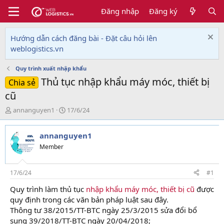
Đăng nhập
Đăng ký
Hướng dẫn cách đăng bài - Đặt câu hỏi lên
weblogistics.vn
Quy trình xuất nhập khẩu
Thủ tục nhập khẩu máy móc, thiết bị
Chia sẻ
cũ
T
N
annanguyen1
17/6/24
h
g
r
à
annanguyen1
e
y
a
g
Member
d
ử
s
i
t
17/6/24
#1
a
Quy trình làm thủ tục
nhập khẩu máy móc, thiết bị cũ
được
r
quy định trong các văn bản pháp luật sau đây.
t
e
Thông tư 38/2015/TT-BTC ngày 25/3/2015 sửa đổi bổ
r
sung 39/2018/TT-BTC ngày 20/04/2018;