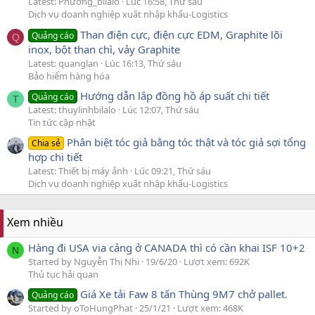
Latest: Phương_bilalo
Lúc 16:58, Thứ sáu
Dịch vụ doanh nghiệp xuất nhập khẩu-Logistics
Than điện cực, điện cực EDM, Graphite lõi
Quảng cáo
Q
inox, bột than chì, vảy Graphite
Latest: quanglan
Lúc 16:13, Thứ sáu
Bảo hiểm hàng hóa
Hướng dẫn lắp đồng hồ áp suất chi tiết
Quảng cáo
T
Latest: thuylinhbilalo
Lúc 12:07, Thứ sáu
Tin tức cập nhật
Phân biệt tóc giả bằng tóc thật và tóc giả sợi tổng
Chia sẻ
hợp chi tiết
Latest: Thiết bị máy ảnh
Lúc 09:21, Thứ sáu
Dịch vụ doanh nghiệp xuất nhập khẩu-Logistics
Xem nhiều
Hàng đi USA via cảng ở CANADA thì có cần khai ISF 10+2
N
Started by Nguyễn Thị Nhi
19/6/20
Lượt xem: 692K
Thủ tục hải quan
Giá Xe tải Faw 8 tấn Thùng 9M7 chở pallet.
Quảng cáo
Started by oToHungPhat
25/1/21
Lượt xem: 468K