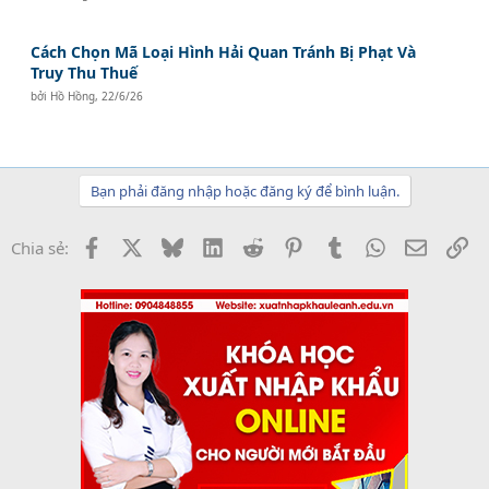
Cách Chọn Mã Loại Hình Hải Quan Tránh Bị Phạt Và
Truy Thu Thuế
bởi
Hồ Hồng
,
22/6/26
Bạn phải đăng nhập hoặc đăng ký để bình luận.
Facebook
X
Bluesky
LinkedIn
Reddit
Pinterest
Tumblr
WhatsApp
Email
Li
Chia sẻ: