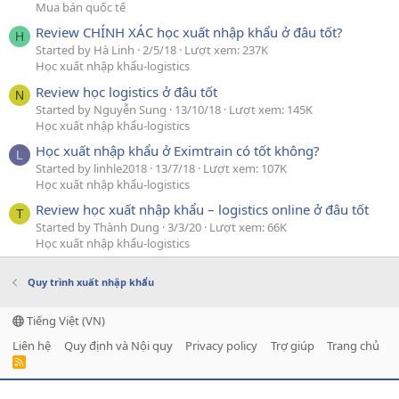
Mua bán quốc tế
Review CHÍNH XÁC học xuất nhập khẩu ở đâu tốt?
H
Started by Hà Linh
2/5/18
Lượt xem: 237K
Học xuất nhập khẩu-logistics
Review học logistics ở đâu tốt
N
Started by Nguyễn Sung
13/10/18
Lượt xem: 145K
Học xuất nhập khẩu-logistics
Học xuất nhập khẩu ở Eximtrain có tốt không?
L
Started by linhle2018
13/7/18
Lượt xem: 107K
Học xuất nhập khẩu-logistics
Review học xuất nhập khẩu – logistics online ở đâu tốt
T
Started by Thành Dung
3/3/20
Lượt xem: 66K
Học xuất nhập khẩu-logistics
Quy trình xuất nhập khẩu
Tiếng Việt (VN)
Liên hệ
Quy định và Nội quy
Privacy policy
Trợ giúp
Trang chủ
R
S
S