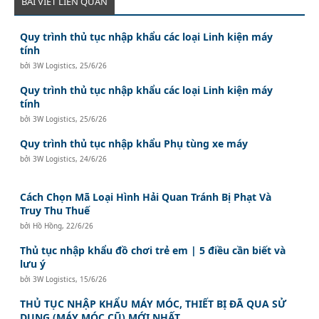
BÀI VIẾT LIÊN QUAN
Quy trình thủ tục nhập khẩu các loại Linh kiện máy
tính
bởi
3W Logistics
,
25/6/26
Quy trình thủ tục nhập khẩu các loại Linh kiện máy
tính
bởi
3W Logistics
,
25/6/26
Quy trình thủ tục nhập khẩu Phụ tùng xe máy
bởi
3W Logistics
,
24/6/26
Cách Chọn Mã Loại Hình Hải Quan Tránh Bị Phạt Và
Truy Thu Thuế
bởi
Hồ Hồng
,
22/6/26
Thủ tục nhập khẩu đồ chơi trẻ em | 5 điều cần biết và
lưu ý
bởi
3W Logistics
,
15/6/26
THỦ TỤC NHẬP KHẨU MÁY MÓC, THIẾT BỊ ĐÃ QUA SỬ
DỤNG (MÁY MÓC CŨ) MỚI NHẤT