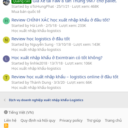
Giá Xe tải Faw 8 tấn Thùng 9M7 chở pallet.
Quảng cáo
Started by oToHungPhat
25/1/21
Lượt xem: 468K
Mua bán quốc tế
Review CHÍNH XÁC học xuất nhập khẩu ở đâu tốt?
H
Started by Hà Linh
2/5/18
Lượt xem: 233K
Học xuất nhập khẩu-logistics
Review học logistics ở đâu tốt
N
Started by Nguyễn Sung
13/10/18
Lượt xem: 143K
Học xuất nhập khẩu-logistics
Học xuất nhập khẩu ở Eximtrain có tốt không?
L
Started by linhle2018
13/7/18
Lượt xem: 106K
Học xuất nhập khẩu-logistics
Review học xuất nhập khẩu – logistics online ở đâu tốt
T
Started by Thành Dung
3/3/20
Lượt xem: 66K
Học xuất nhập khẩu-logistics
Dịch vụ doanh nghiệp xuất nhập khẩu-Logistics
Tiếng Việt (VN)
Liên hệ
Quy định và Nội quy
Privacy policy
Trợ giúp
Trang chủ
R