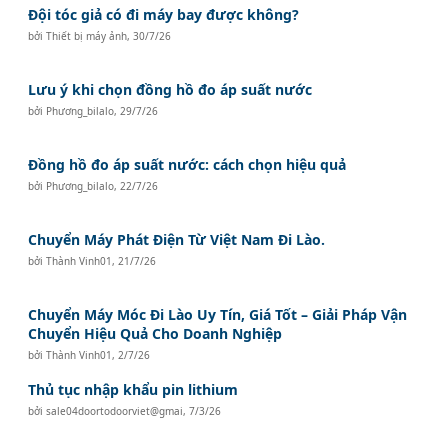
Đội tóc giả có đi máy bay được không?
bởi
Thiết bị máy ảnh
,
30/7/26
Lưu ý khi chọn đồng hồ đo áp suất nước
bởi
Phương_bilalo
,
29/7/26
Đồng hồ đo áp suất nước: cách chọn hiệu quả
bởi
Phương_bilalo
,
22/7/26
Chuyển Máy Phát Điện Từ Việt Nam Đi Lào.
bởi
Thành Vinh01
,
21/7/26
Chuyển Máy Móc Đi Lào Uy Tín, Giá Tốt – Giải Pháp Vận
Chuyển Hiệu Quả Cho Doanh Nghiệp
bởi
Thành Vinh01
,
2/7/26
Thủ tục nhập khẩu pin lithium
bởi
sale04doortodoorviet@gmai
,
7/3/26