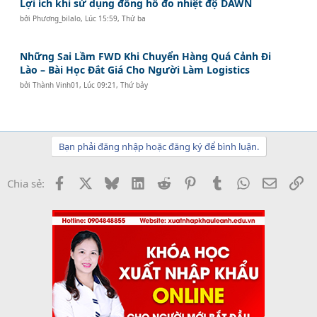
Lợi ích khi sử dụng đồng hồ đo nhiệt độ DAWN
bởi
Phương_bilalo
,
Lúc 15:59, Thứ ba
Những Sai Lầm FWD Khi Chuyển Hàng Quá Cảnh Đi
Lào – Bài Học Đắt Giá Cho Người Làm Logistics
bởi
Thành Vinh01
,
Lúc 09:21, Thứ bảy
Bạn phải đăng nhập hoặc đăng ký để bình luận.
Facebook
X
Bluesky
LinkedIn
Reddit
Pinterest
Tumblr
WhatsApp
Email
Li
Chia sẻ: