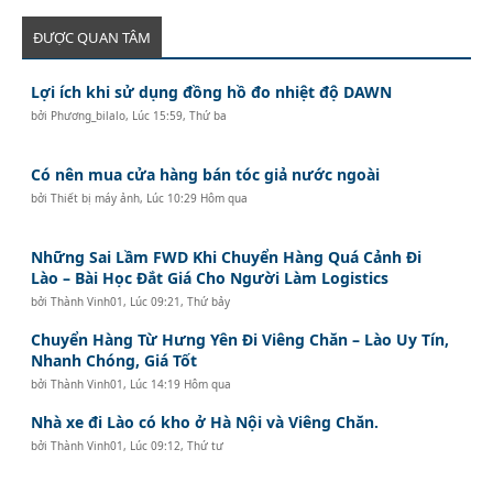
ĐƯỢC QUAN TÂM
Lợi ích khi sử dụng đồng hồ đo nhiệt độ DAWN
bởi
Phương_bilalo
,
Lúc 15:59, Thứ ba
Có nên mua cửa hàng bán tóc giả nước ngoài
bởi
Thiết bị máy ảnh
,
Lúc 10:29 Hôm qua
Những Sai Lầm FWD Khi Chuyển Hàng Quá Cảnh Đi
Lào – Bài Học Đắt Giá Cho Người Làm Logistics
bởi
Thành Vinh01
,
Lúc 09:21, Thứ bảy
Chuyển Hàng Từ Hưng Yên Đi Viêng Chăn – Lào Uy Tín,
Nhanh Chóng, Giá Tốt
bởi
Thành Vinh01
,
Lúc 14:19 Hôm qua
Nhà xe đi Lào có kho ở Hà Nội và Viêng Chăn.
bởi
Thành Vinh01
,
Lúc 09:12, Thứ tư