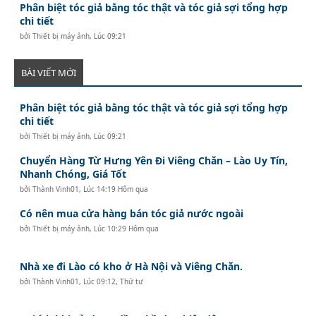
Phân biệt tóc giả bằng tóc thật và tóc giả sợi tổng hợp
chi tiết
bởi
Thiết bị máy ảnh
,
Lúc 09:21
BÀI VIẾT MỚI
Phân biệt tóc giả bằng tóc thật và tóc giả sợi tổng hợp
chi tiết
bởi
Thiết bị máy ảnh
,
Lúc 09:21
Chuyển Hàng Từ Hưng Yên Đi Viêng Chăn – Lào Uy Tín,
Nhanh Chóng, Giá Tốt
bởi
Thành Vinh01
,
Lúc 14:19 Hôm qua
Có nên mua cửa hàng bán tóc giả nước ngoài
bởi
Thiết bị máy ảnh
,
Lúc 10:29 Hôm qua
Nhà xe đi Lào có kho ở Hà Nội và Viêng Chăn.
bởi
Thành Vinh01
,
Lúc 09:12, Thứ tư