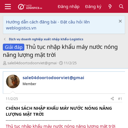
Đăng nhập
Đăng ký
Hướng dẫn cách đăng bài - Đặt câu hỏi lên
weblogistics.vn
Dịch vụ doanh nghiệp xuất nhập khẩu-Logistics
Thủ tục nhập khẩu máy nước nóng
Giải đáp
năng lượng mặt trời
T
N
sale04doortodoorviet@gmai
11/2/25
h
g
r
à
sale04doortodoorviet@gmai
e
y
a
g
Member
d
ử
s
i
t
11/2/25
#1
a
CHÍNH SÁCH NHẬP KHẨU MÁY NƯỚC NÓNG NĂNG
r
LƯỢNG MẶT TRỜI
t
e
----------------------------------------------
r
Thủ tục nhập khẩu máy nước nóng năng lượng mặt trời