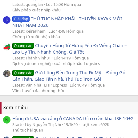
Latest: quanglan
Lúc 15:03 Hôm qua
Giấy phép xuất nhập khẩu
THỦ TỤC NHẬP KHẨU THUYỀN KAYAK MỚI
Giải đáp
K
NHẤT NĂM 2026
Latest: KeiraPham
Lúc 14:48 Hôm qua
Chứng từ xuất nhập khẩu
Chuyển Hàng Từ Hưng Yên Đi Viêng Chăn –
Quảng cáo
Lào Uy Tín, Nhanh Chóng, Giá Tốt
Latest: Thành Vinh01
Lúc 14:19 Hôm qua
Dịch vụ doanh nghiệp xuất nhập khẩu-Logistics
Gửi Lồng Đèn Trung Thu Đi Mỹ – Đóng Gói
Quảng cáo
Cẩn Thận, Giao Tận Nhà, Thủ Tục Trọn Gói
Latest: Văn Nhã _LHP Express
Lúc 10:49 Hôm qua
Vận chuyển đa phương thức
Xem nhiều
Hàng đi USA via cảng ở CANADA thì có cần khai ISF 10+2
N
Started by Nguyễn Thị Nhi
19/6/20
Lượt xem: 692K
Thủ tục hải quan