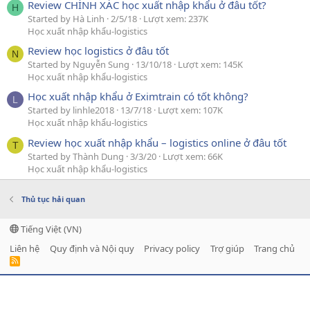
Review CHÍNH XÁC học xuất nhập khẩu ở đâu tốt?
H
Started by Hà Linh
2/5/18
Lượt xem: 237K
Học xuất nhập khẩu-logistics
Review học logistics ở đâu tốt
N
Started by Nguyễn Sung
13/10/18
Lượt xem: 145K
Học xuất nhập khẩu-logistics
Học xuất nhập khẩu ở Eximtrain có tốt không?
L
Started by linhle2018
13/7/18
Lượt xem: 107K
Học xuất nhập khẩu-logistics
Review học xuất nhập khẩu – logistics online ở đâu tốt
T
Started by Thành Dung
3/3/20
Lượt xem: 66K
Học xuất nhập khẩu-logistics
Thủ tục hải quan
Tiếng Việt (VN)
Liên hệ
Quy định và Nội quy
Privacy policy
Trợ giúp
Trang chủ
R
S
S