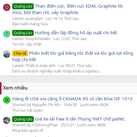
Than điện cực, điện cực EDM, Graphite lõi
Quảng cáo
Q
inox, bột than chì, vảy Graphite
Latest: quanglan
Lúc 16:13, Thứ sáu
Bảo hiểm hàng hóa
Hướng dẫn lắp đồng hồ áp suất chi tiết
Quảng cáo
T
Latest: thuylinhbilalo
Lúc 12:07, Thứ sáu
Tin tức cập nhật
Phân biệt tóc giả bằng tóc thật và tóc giả sợi tổng
Chia sẻ
hợp chi tiết
Latest: Thiết bị máy ảnh
Lúc 09:21, Thứ sáu
Dịch vụ doanh nghiệp xuất nhập khẩu-Logistics
Xem nhiều
Hàng đi USA via cảng ở CANADA thì có cần khai ISF 10+2
N
Started by Nguyễn Thị Nhi
19/6/20
Lượt xem: 692K
Thủ tục hải quan
Giá Xe tải Faw 8 tấn Thùng 9M7 chở pallet.
Quảng cáo
Started by oToHungPhat
25/1/21
Lượt xem: 468K
Mua bán quốc tế