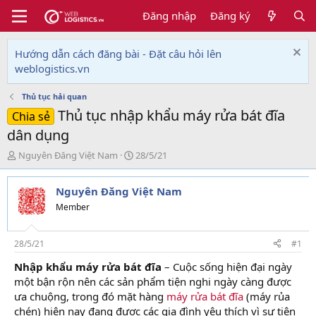
Đăng nhập
Đăng ký
Hướng dẫn cách đăng bài - Đặt câu hỏi lên
weblogistics.vn
Thủ tục hải quan
Thủ tục nhập khẩu máy rửa bát đĩa
Chia sẻ
dân dụng
T
N
Nguyên Đăng Việt Nam
28/5/21
h
g
r
à
Nguyên Đăng Việt Nam
e
y
a
g
Member
d
ử
s
i
t
28/5/21
#1
a
Nhập khẩu máy rửa bát đĩa
– Cuộc sống hiện đại ngày
r
một bận rộn nên các sản phẩm tiện nghi ngày càng được
t
e
ưa chuộng, trong đó mặt hàng
máy rửa bát đĩa
(máy rủa
r
chén) hiện nay đang được các gia đình yêu thích vì sự tiện