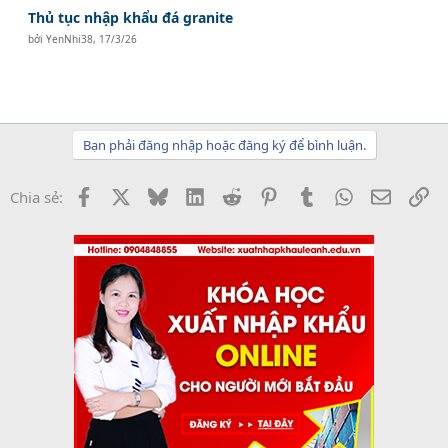
Thủ tục nhập khẩu đá granite
bởi
YenNhi38
,
17/3/26
Bạn phải đăng nhập hoặc đăng ký để bình luận.
Facebook
X
Bluesky
LinkedIn
Reddit
Pinterest
Tumblr
WhatsApp
Email
Li
Chia sẻ: