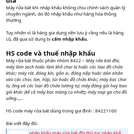
Máy rửa bát khi nhập khẩu không chịu chính sách quản lý
chuyên ngành, do đó nhập khẩu như hàng hóa thông
thường
Tuy nhiên vì là hàng gia dụng nên lưu ý rằng nếu là hàng
cũ, đã qua sử dụng bị
cấm nhập khẩu.
HS code và thuế nhập khẩu
Máy rửa bát thuộc phân nhóm 8422 –
Máy rửa bát đĩa;
máy làm sạch hoặc làm khô chai lọ hoặc các loại đồ chứa
khác; máy rót, đóng kín, gắn xi, đóng nắp hoặc dán nhãn
vào các chai, lon, hộp, túi hoặc đồ chứa khác; máy bọc chai
lọ, ống và các loại đồ chứa tương tự; máy đóng gói hay bao
gói khác (kể cả máy bọc màng co nhiệt); máy nạp ga cho đồ
uống..,…
HS code máy rửa bát dùng trong gia đình : 84221100
Bài viết đầy đủ:
nhập khẩu máy rửa bát đĩa thủ tục nhập khẩu máy rửa chén (Dishwasher)