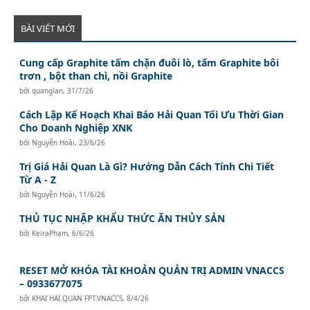
BÀI VIẾT MỚI
Cung cấp Graphite tấm chặn đuôi lò, tấm Graphite bôi
trơn , bột than chì, nồi Graphite
bởi
quanglan
,
31/7/26
Cách Lập Kế Hoạch Khai Báo Hải Quan Tối Ưu Thời Gian
Cho Doanh Nghiệp XNK
bởi
Nguyễn Hoài
,
23/6/26
Trị Giá Hải Quan Là Gì? Hướng Dẫn Cách Tính Chi Tiết
Từ A - Z
bởi
Nguyễn Hoài
,
11/6/26
THỦ TỤC NHẬP KHẨU THỨC ĂN THỦY SẢN
bởi
KeiraPham
,
6/6/26
RESET MỞ KHÓA TÀI KHOẢN QUẢN TRỊ ADMIN VNACCS
– 0933677075
bởi
KHAI HAI QUAN FPT.VNACCS
,
8/4/26