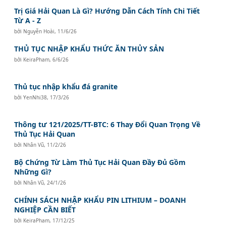
Trị Giá Hải Quan Là Gì? Hướng Dẫn Cách Tính Chi Tiết
Từ A - Z
bởi
Nguyễn Hoài
,
11/6/26
THỦ TỤC NHẬP KHẨU THỨC ĂN THỦY SẢN
bởi
KeiraPham
,
6/6/26
Thủ tục nhập khẩu đá granite
bởi
YenNhi38
,
17/3/26
Thông tư 121/2025/TT-BTC: 6 Thay Đổi Quan Trọng Về
Thủ Tục Hải Quan
bởi
Nhân Vũ
,
11/2/26
Bộ Chứng Từ Làm Thủ Tục Hải Quan Đầy Đủ Gồm
Những Gì?
bởi
Nhân Vũ
,
24/1/26
CHÍNH SÁCH NHẬP KHẨU PIN LITHIUM – DOANH
NGHIỆP CẦN BIẾT
bởi
KeiraPham
,
17/12/25