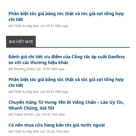
Phân biệt tóc giả bằng tóc thật và tóc giả sợi tổng hợp
chi tiết
bởi
Thiết bị máy ảnh
,
Lúc 09:21 Hôm qua
BÀI VIẾT MỚI
Đánh giá chi tiết ưu điểm của Công tắc áp suất Danfoss
so với các thương hiệu khác
bởi
Phương_bilalo
,
Lúc 16:58 Hôm qua
Phân biệt tóc giả bằng tóc thật và tóc giả sợi tổng hợp
chi tiết
bởi
Thiết bị máy ảnh
,
Lúc 09:21 Hôm qua
Chuyển Hàng Từ Hưng Yên Đi Viêng Chăn – Lào Uy Tín,
Nhanh Chóng, Giá Tốt
bởi
Thành Vinh01
,
Lúc 14:19, Thứ năm
Có nên mua cửa hàng bán tóc giả nước ngoài
bởi
Thiết bị máy ảnh
,
Lúc 10:29, Thứ năm