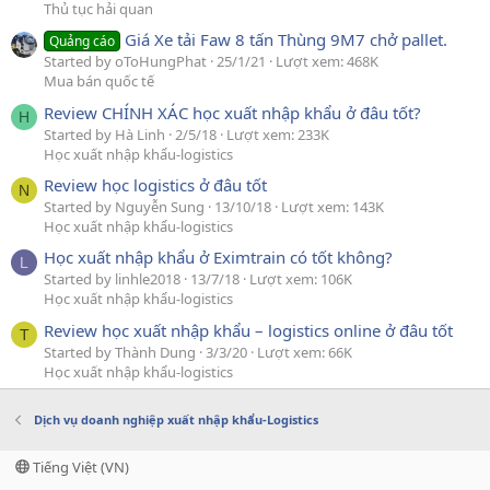
Thủ tục hải quan
Giá Xe tải Faw 8 tấn Thùng 9M7 chở pallet.
Quảng cáo
Started by oToHungPhat
25/1/21
Lượt xem: 468K
Mua bán quốc tế
Review CHÍNH XÁC học xuất nhập khẩu ở đâu tốt?
H
Started by Hà Linh
2/5/18
Lượt xem: 233K
Học xuất nhập khẩu-logistics
Review học logistics ở đâu tốt
N
Started by Nguyễn Sung
13/10/18
Lượt xem: 143K
Học xuất nhập khẩu-logistics
Học xuất nhập khẩu ở Eximtrain có tốt không?
L
Started by linhle2018
13/7/18
Lượt xem: 106K
Học xuất nhập khẩu-logistics
Review học xuất nhập khẩu – logistics online ở đâu tốt
T
Started by Thành Dung
3/3/20
Lượt xem: 66K
Học xuất nhập khẩu-logistics
Dịch vụ doanh nghiệp xuất nhập khẩu-Logistics
Tiếng Việt (VN)