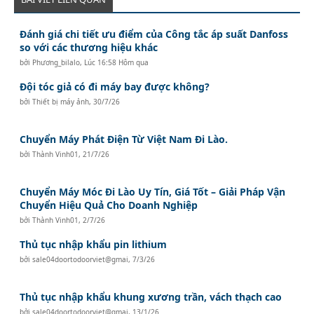
Đánh giá chi tiết ưu điểm của Công tắc áp suất Danfoss
so với các thương hiệu khác
bởi
Phương_bilalo
,
Lúc 16:58 Hôm qua
Đội tóc giả có đi máy bay được không?
bởi
Thiết bị máy ảnh
,
30/7/26
Chuyển Máy Phát Điện Từ Việt Nam Đi Lào.
bởi
Thành Vinh01
,
21/7/26
Chuyển Máy Móc Đi Lào Uy Tín, Giá Tốt – Giải Pháp Vận
Chuyển Hiệu Quả Cho Doanh Nghiệp
bởi
Thành Vinh01
,
2/7/26
Thủ tục nhập khẩu pin lithium
bởi
sale04doortodoorviet@gmai
,
7/3/26
Thủ tục nhập khẩu khung xương trần, vách thạch cao
bởi
sale04doortodoorviet@gmai
,
13/1/26