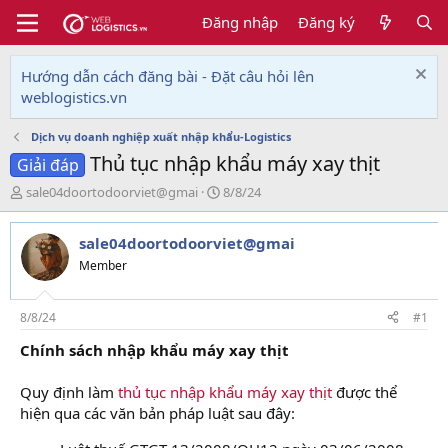
Đăng nhập
Đăng ký
Hướng dẫn cách đăng bài - Đặt câu hỏi lên
weblogistics.vn
Dịch vụ doanh nghiệp xuất nhập khẩu-Logistics
Thủ tục nhập khẩu máy xay thịt
Giải đáp
T
N
sale04doortodoorviet@gmai
8/8/24
h
g
r
à
sale04doortodoorviet@gmai
e
y
a
g
Member
d
ử
s
i
t
8/8/24
#1
a
Chính sách nhập khẩu máy xay thịt
r
t
e
Quy định làm
thủ tục nhập khẩu máy xay thịt
được thể
r
hiện qua các văn bản pháp luật sau đây: