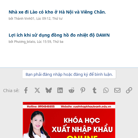
Nhà xe đi Lào có kho ở Hà Nội và Viêng Chăn.
bởi
Thành Vinh01
,
Lúc 09:12, Thứ tư
Lợi ích khi sử dụng đồng hồ đo nhiệt độ DAWN
bởi
Phương_bilalo
,
Lúc 15:59, Thứ ba
Bạn phải đăng nhập hoặc đăng ký để bình luận.
Facebook
X
Bluesky
LinkedIn
Reddit
Pinterest
Tumblr
WhatsApp
Email
Li
Chia sẻ: