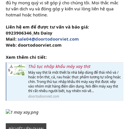
đủ hy mọng quý vị sẽ góp ý cho chúng tôi. Mọi thắc mắc
tư vấn dịch vụ và đóng góp y kiến vui lòng liên hệ qua
hotmail hoặc hotline.
Liên hệ em để được tư vấn và báo giá:
0923906346_Ms Daisy
Mail:
sale04@doortodoorviet.com
Web: doortodoorviet.com
Xem thêm chi tiết:
Thủ tục nhập khẩu máy xay thịt
Máy xay thịt là một thiết bị nhà bếp dùng để thái nhỏ và /
hoặc trộn thịt, cá, rau hoặc thực phẩm tương tự sống hoặc
chín. Trong thủ tục nhập khẩu thì máy xay thịt được xếp
vào nhóm mặt hàng điện dân dụng. Nói đến máy xay thịt
thì rất nhiều người biết, tuy nhiên nói về...
doortodoorviet.com
BÀI VIẾT LIÊN QUAN