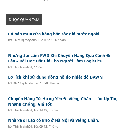
ĐƯỢC QUAN TÂM
Có nên mua cửa hàng bán tóc giả nước ngoài
bởi
Thiết bị máy ảnh
,
Lúc 10:29, Thứ năm
Những Sai Lầm FWD Khi Chuyển Hàng Quá Cảnh Đi
Lào – Bài Học Đắt Giá Cho Người Làm Logistics
bởi
Thành Vinh01
,
1/8/26
Lợi ích khi sử dụng đồng hồ đo nhiệt độ DAWN
bởi
Phương_bilalo
,
Lúc 15:59, Thứ ba
Chuyển Hàng Từ Hưng Yên Đi Viêng Chăn – Lào Uy Tín,
Nhanh Chóng, Giá Tốt
bởi
Thành Vinh01
,
Lúc 14:19, Thứ năm
Nhà xe đi Lào có kho ở Hà Nội và Viêng Chăn.
bởi
Thành Vinh01
,
Lúc 09:12, Thứ tư