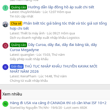
Hướng dẫn lắp đồng hồ áp suất chi tiết
Quảng cáo
T
Latest: thuylinhbilalo
Lúc 12:07 Hôm qua
Tin tức cập nhật
Phân biệt tóc giả bằng tóc thật và tóc giả sợi tổng
Chia sẻ
hợp chi tiết
Latest: Thiết bị máy ảnh
Lúc 09:21 Hôm qua
Dịch vụ doanh nghiệp xuất nhập khẩu-Logistics
Dây Curoa, dây đai, dây đai băng tải, dây
Quảng cáo
Q
Curoa Megadyne
Latest: quanglan
Lúc 15:03, Thứ năm
Giấy phép xuất nhập khẩu
THỦ TỤC NHẬP KHẨU THUYỀN KAYAK MỚI
Giải đáp
K
NHẤT NĂM 2026
Latest: KeiraPham
Lúc 14:48, Thứ năm
Chứng từ xuất nhập khẩu
Xem nhiều
Hàng đi USA via cảng ở CANADA thì có cần khai ISF 10+2
N
Started by Nguyễn Thị Nhi
19/6/20
Lượt xem: 692K