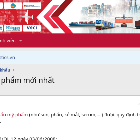
nh viên
tics.vn
 khẩu
 phẩm mới nhất
khẩu mỹ phẩm
(như son, phấn, kẻ mắt, serum,....) được quy định 
.
08/QH12 ngày 03/06/2008;