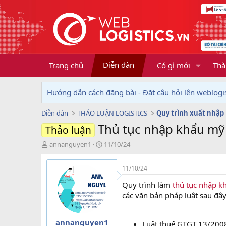
Diễn đàn
Trang chủ
Có gì mới
Thà
Hướng dẫn cách đăng bài - Đặt câu hỏi lên weblogis
Diễn đàn
THẢO LUẬN LOGISTICS
Quy trình xuất nhập
Thủ tục nhập khẩu mỹ
Thảo luận
T
N
annanguyen1
11/10/24
h
g
r
à
11/10/24
e
y
a
g
Quy trình làm
thủ tục nhập 
d
ử
các văn bản pháp luật sau đây
s
i
t
a
annanguyen1
Luật thuế GTGT 13/20
r