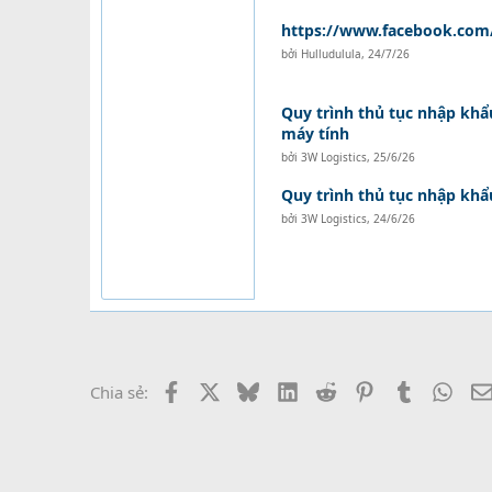
https://www.facebook.com/
bởi
Hulludulula
,
24/7/26
Quy trình thủ tục nhập khẩu
máy tính
bởi
3W Logistics
,
25/6/26
Quy trình thủ tục nhập kh
bởi
3W Logistics
,
24/6/26
Facebook
X
Bluesky
LinkedIn
Reddit
Pinterest
Tumblr
What
Chia sẻ: