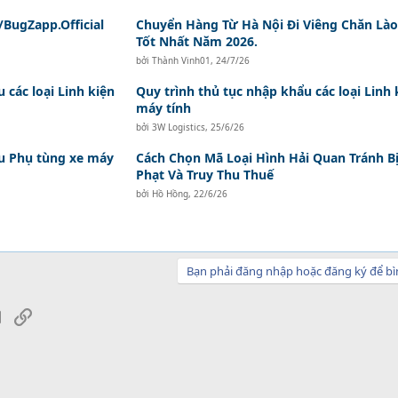
BugZapp.Official
Chuyển Hàng Từ Hà Nội Đi Viêng Chăn Lào
Tốt Nhất Năm 2026.
bởi
Thành Vinh01
,
24/7/26
 các loại Linh kiện
Quy trình thủ tục nhập khẩu các loại Linh 
máy tính
bởi
3W Logistics
,
25/6/26
ẩu Phụ tùng xe máy
Cách Chọn Mã Loại Hình Hải Quan Tránh B
Phạt Và Truy Thu Thuế
bởi
Hồ Hồng
,
22/6/26
Bạn phải đăng nhập hoặc đăng ký để bì
sApp
Email
Link