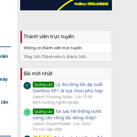
Thành viên trực tuyến
Không có thành viên trực tuyến.
kiện
Tổng: 245 (Thành viên: 0, khách: 245)
Bài mới nhất
 máy
Lý do công tắc áp suất
Quảng cáo
P
Danfoss KP1 là lựa chọn phù hợp
Latest: Phương_bilalo
Lúc 15:58
 cần
Định hướng nghề nghiệp
Tại sao hệ thống nước
Quảng cáo
T
nóng cần công tắc dòng chảy?
Latest: thuylinhbilalo
Lúc 14:22
Tin tức cập nhật