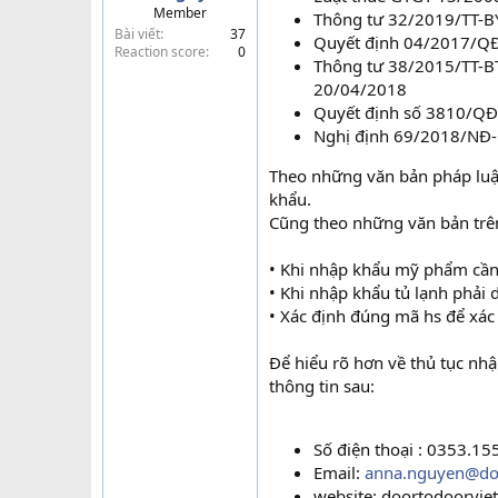
Member
Thông tư 32/2019/TT-B
t
Bài viết
37
e
Quyết định 04/2017/QĐ
Reaction score
0
r
Thông tư 38/2015/TT-B
20/04/2018
Quyết định số 3810/Q
Nghị định 69/2018/NĐ
Theo những văn bản pháp lu
khẩu.
Cũng theo những văn bản trên 
• Khi nhập khẩu mỹ phẩm cầ
• Khi nhập khẩu tủ lạnh phả
• Xác định đúng mã hs để xác 
Để hiểu rõ hơn về thủ tục nh
thông tin sau:
Số điện thoại : 0353.15
Email:
anna.nguyen@do
website: doortodoorvie