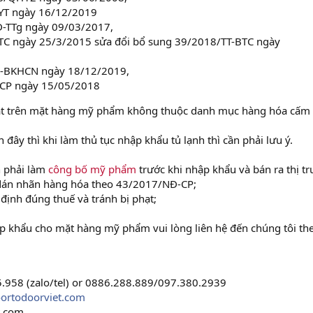
YT ngày 16/12/2019
-TTg ngày 09/03/2017,
TC ngày 25/3/2015 sửa đổi bổ sung 39/2018/TT-BTC ngày
Đ-BKHCN ngày 18/12/2019,
-CP ngày 15/05/2018
ật trên mặt hàng mỹ phẩm không thuộc danh mục hàng hóa cấm
đây thì khi làm thủ tục nhập khẩu tủ lạnh thì cần phải lưu ý.
n phải làm
công bố mỹ phẩm
trước khi nhập khẩu và bán ra thị t
i dán nhãn hàng hóa theo 43/2017/NĐ-CP;
định đúng thuế và tránh bị phạt;
ập khẩu cho mặt hàng mỹ phẩm vui lòng liên hệ đến chúng tôi th
5.958 (zalo/tel) or 0886.288.889/097.380.2939
ortodoorviet.com
t.com