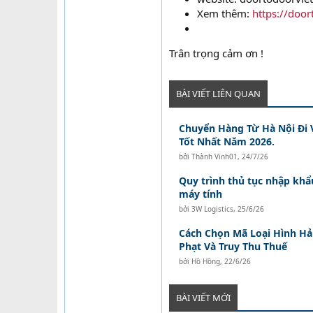
Xem thêm:
https://doo
Trân trọng cảm ơn !
BÀI VIẾT LIÊN QUAN
Chuyển Hàng Từ Hà Nội Đi 
Tốt Nhất Năm 2026.
bởi
Thành Vinh01
,
24/7/26
Quy trình thủ tục nhập khẩu
máy tính
bởi
3W Logistics
,
25/6/26
Cách Chọn Mã Loại Hình Hả
Phạt Và Truy Thu Thuế
bởi
Hồ Hồng
,
22/6/26
BÀI VIẾT MỚI