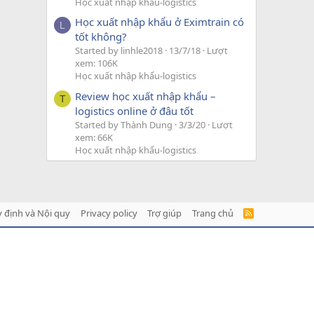
Học xuất nhập khẩu-logistics
Học xuất nhập khẩu ở Eximtrain có
L
tốt không?
Started by linhle2018
13/7/18
Lượt
xem: 106K
Học xuất nhập khẩu-logistics
Review học xuất nhập khẩu –
T
logistics online ở đâu tốt
Started by Thành Dung
3/3/20
Lượt
xem: 66K
Học xuất nhập khẩu-logistics
 định và Nội quy
Privacy policy
Trợ giúp
Trang chủ
R
S
S