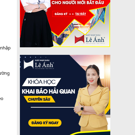
 nhập
rường
eo