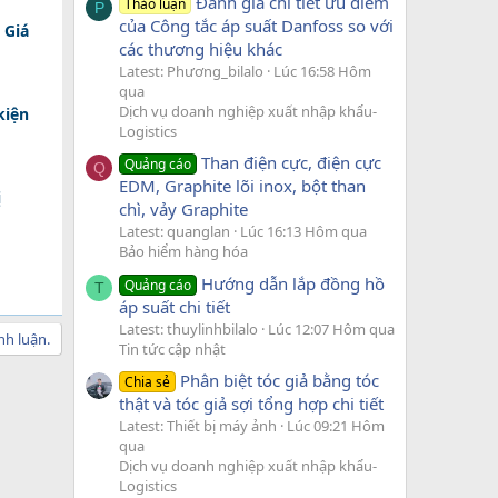
Đánh giá chi tiết ưu điểm
Thảo luận
P
của Công tắc áp suất Danfoss so với
 Giá
các thương hiệu khác
Latest: Phương_bilalo
Lúc 16:58 Hôm
qua
Dịch vụ doanh nghiệp xuất nhập khẩu-
kiện
Logistics
Than điện cực, điện cực
Quảng cáo
Q
EDM, Graphite lõi inox, bột than
ị
chì, vảy Graphite
Latest: quanglan
Lúc 16:13 Hôm qua
Bảo hiểm hàng hóa
Hướng dẫn lắp đồng hồ
Quảng cáo
T
áp suất chi tiết
Latest: thuylinhbilalo
Lúc 12:07 Hôm qua
nh luận.
Tin tức cập nhật
Phân biệt tóc giả bằng tóc
Chia sẻ
thật và tóc giả sợi tổng hợp chi tiết
Latest: Thiết bị máy ảnh
Lúc 09:21 Hôm
qua
Dịch vụ doanh nghiệp xuất nhập khẩu-
Logistics