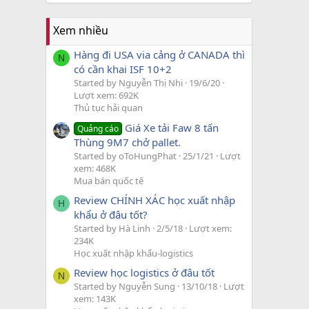
Xem nhiều
Hàng đi USA via cảng ở CANADA thì
N
có cần khai ISF 10+2
Started by Nguyễn Thị Nhi
19/6/20
Lượt xem: 692K
Thủ tục hải quan
Giá Xe tải Faw 8 tấn
Quảng cáo
Thùng 9M7 chở pallet.
Started by oToHungPhat
25/1/21
Lượt
xem: 468K
Mua bán quốc tế
Review CHÍNH XÁC học xuất nhập
H
khẩu ở đâu tốt?
Started by Hà Linh
2/5/18
Lượt xem:
234K
Học xuất nhập khẩu-logistics
Review học logistics ở đâu tốt
N
Started by Nguyễn Sung
13/10/18
Lượt
xem: 143K