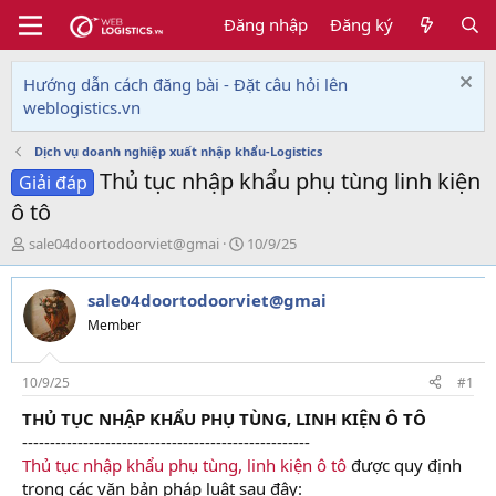
Đăng nhập
Đăng ký
Hướng dẫn cách đăng bài - Đặt câu hỏi lên
weblogistics.vn
Dịch vụ doanh nghiệp xuất nhập khẩu-Logistics
Thủ tục nhập khẩu phụ tùng linh kiện
Giải đáp
ô tô
T
N
sale04doortodoorviet@gmai
10/9/25
h
g
r
à
sale04doortodoorviet@gmai
e
y
a
g
Member
d
ử
s
i
t
10/9/25
#1
a
THỦ TỤC NHẬP KHẨU PHỤ TÙNG, LINH KIỆN Ô TÔ
r
----------------------------------------------------
t
e
Thủ tục nhập khẩu phụ tùng, linh kiện ô tô
được quy định
r
trong các văn bản pháp luật sau đây: