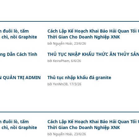
 đuôi lò, tấm
Cách Lập Kế Hoạch Khai Báo Hải Quan Tối
 chì, nồi Graphite
Thời Gian Cho Doanh Nghiệp XNK
bởi
Nguyễn Hoài
,
23/6/26
ớng Dẫn Cách Tính
THỦ TỤC NHẬP KHẨU THỨC ĂN THỦY SẢ
bởi
KeiraPham
,
6/6/26
N QUẢN TRỊ ADMIN
Thủ tục nhập khẩu đá granite
bởi
YenNhi38
,
17/3/26
 đuôi lò, tấm
Cách Lập Kế Hoạch Khai Báo Hải Quan Tối
 chì, nồi Graphite
Thời Gian Cho Doanh Nghiệp XNK
bởi
Nguyễn Hoài
,
23/6/26