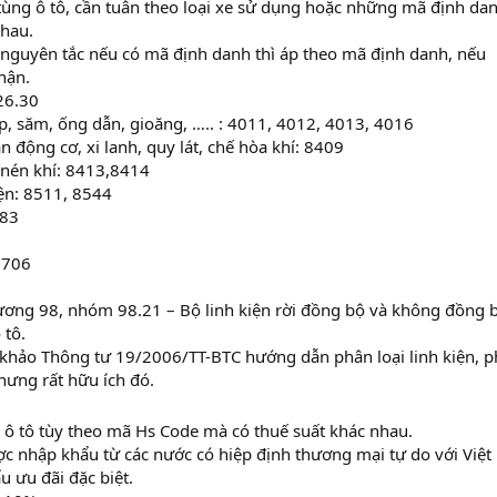
ùng ô tô, cần tuân theo loại xe sử dụng hoặc những mã định da
nhau.
 nguyên tắc nếu có mã định danh thì áp theo mã định danh, nếu
hận.
26.30
p, săm, ống dẫn, gioăng, ….. : 4011, 4012, 4013, 4016
n động cơ, xi lanh, quy lát, chế hòa khí: 8409
 nén khí: 8413,8414
iện: 8511, 8544
483
8706
ương 98, nhóm 98.21 – Bộ linh kiện rời đồng bộ và không đồng 
 tô.
 khảo Thông tư 19/2006/TT-BTC hướng dẫn phân loại linh kiện, 
hưng rất hữu ích đó.
ô tô tùy theo mã Hs Code mà có thuế suất khác nhau.
c nhập khẩu từ các nước có hiệp định thương mại tự do với Việ
 ưu đãi đặc biệt.