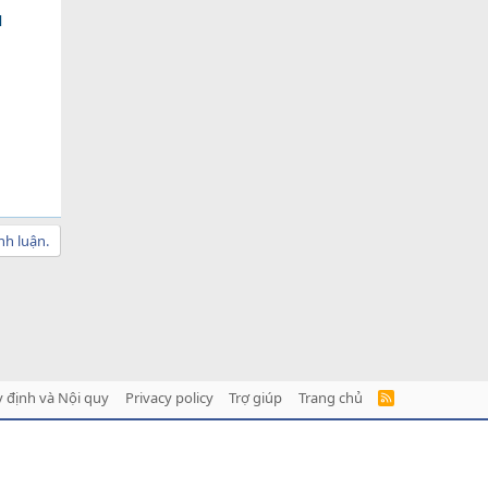
N
nh luận.
 định và Nội quy
Privacy policy
Trợ giúp
Trang chủ
R
S
S