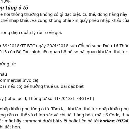
à 10%.
ụ tùng ô tô
e hơi thông thường không có gì đặc biệt. Cụ thể, dòng hàng này
 chế nhập khẩu, và cũng không phải xin giấy phép nhập khẩu củ
ong diện quản lý rủi ro về giá.
ư 39/2018/TT-BTC ngày 20/4/2018 sửa đổi bổ sung Điều 16 Thôn
5 của Bộ Tài chính liên quan bộ hồ sơ hải quan khi làm thủ tục 
hứng từ:
khẩu
ommercial Invoice)
) ( nếu có) để hưởng thuế ưu đãi đặc biệt
y ( phụ lục II, Thông tư số 41/2018/TT-BGTVT )
ục nhập khẩu phụ tùng ô tô. Tóm lại, khi làm thủ tục nhập khẩu ph
g cần cụ thể và chính xác về chi tiết hàng hóa, mã HS Code, thu
ắc mắc hãy comment dưới bài viết hoặc liên hệ tới
hotline: 09724
i tiết hơn.