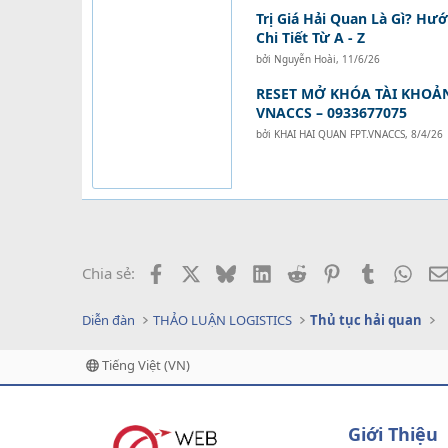
Trị Giá Hải Quan Là Gì? Hư
Chi Tiết Từ A - Z
bởi
Nguyễn Hoài
,
11/6/26
RESET MỞ KHÓA TÀI KHOẢ
VNACCS – 0933677075
bởi
KHAI HAI QUAN FPT.VNACCS
,
8/4/26
Facebook
X
Bluesky
LinkedIn
Reddit
Pinterest
Tumblr
What
Chia sẻ:
Diễn đàn
THẢO LUẬN LOGISTICS
Thủ tục hải quan
Tiếng Việt (VN)
Giới Thiệu