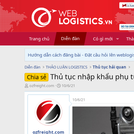
Diễn đàn
Trang chủ
Có gì mới
Thà
Hướng dẫn cách đăng bài - Đặt câu hỏi lên weblogis
Diễn đàn
THẢO LUẬN LOGISTICS
Thủ tục hải quan
Thủ tục nhập khẩu phụ t
Chia sẻ
T
N
ozfreight.com
10/6/21
h
g
r
à
10/6/21
e
y
a
g
d
ử
s
i
t
a
ozfreight.com
r