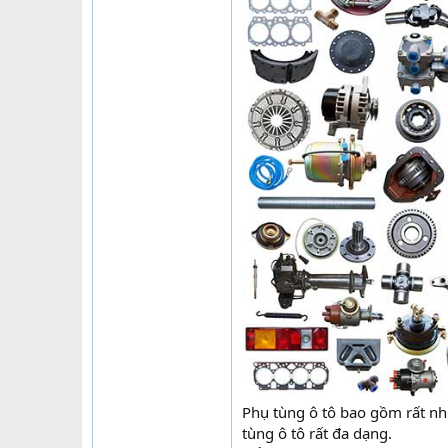
Phụ tùng ô tô bao gồm rất nhi
tùng ô tô rất đa dạng.