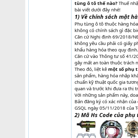
tùng ô tô thế nào?
Thuế nhậ
bài viết dưới đây nhé!
1) Về chính sách mặt h
Phụ tùng ô tô thuộc hàng hóa
không có chính sách gì đặc bi
Căn cứ Nghị định 69/2018/NĐ
không yêu cầu phải có giấy ph
khẩu hàng hóa theo quy định
Căn cứ vào Thông tư số 41/
gây mất an toàn thuộc trách 
Theo đó, liệt kê
một số phụ t
sản phẩm, hàng hóa nhập kh
chuẩn kỹ thuật quốc gia tươn
quan và trước khi đưa ra thị t
Với những sản phẩm này, doan
Bản đăng ký có xác nhận của 
GSQL ngày 05/11/2018 của T
2) Mã Hs Code của phụ 