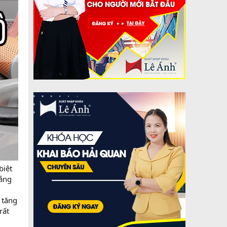
biệt
nắng
 tăng
rất