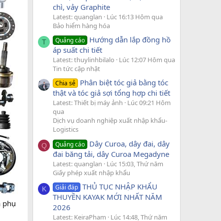
chì, vảy Graphite
Latest: quanglan
Lúc 16:13 Hôm qua
Bảo hiểm hàng hóa
Hướng dẫn lắp đồng hồ
Quảng cáo
T
áp suất chi tiết
Latest: thuylinhbilalo
Lúc 12:07 Hôm qua
Tin tức cập nhật
Phân biệt tóc giả bằng tóc
Chia sẻ
thật và tóc giả sợi tổng hợp chi tiết
Latest: Thiết bị máy ảnh
Lúc 09:21 Hôm
qua
Dịch vụ doanh nghiệp xuất nhập khẩu-
Logistics
Dây Curoa, dây đai, dây
Quảng cáo
Q
đai băng tải, dây Curoa Megadyne
Latest: quanglan
Lúc 15:03, Thứ năm
Giấy phép xuất nhập khẩu
THỦ TỤC NHẬP KHẨU
Giải đáp
K
THUYỀN KAYAK MỚI NHẤT NĂM
a phụ
2026
Latest: KeiraPham
Lúc 14:48, Thứ năm