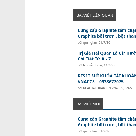
BÀI VIẾT LIÊN QUAN
Cung cấp Graphite tấm chặn
Graphite bôi trơn , bột than
bởi
quanglan
,
31/7/26
Trị Giá Hải Quan Là Gì? Hư
Chi Tiết Từ A - Z
bởi
Nguyễn Hoài
,
11/6/26
RESET MỞ KHÓA TÀI KHOẢ
VNACCS – 0933677075
bởi
KHAI HAI QUAN FPT.VNACCS
,
8/4/26
BÀI VIẾT MỚI
Cung cấp Graphite tấm chặn
Graphite bôi trơn , bột than
bởi
quanglan
,
31/7/26