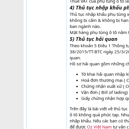
Thuế VAT của phụ tùng ô tô l
4) Thủ tục nhập khẩu ph
Thủ tục nhập khẩu phụ tùng x
không bị cấm & không bị hạn
ban ngành nào.
Mặt hàng phụ tùng ô tô nằm tr
5) Thủ tục hải quan
Theo khoản 5 Điều 1 Thông t
38/2015/TT-BTC ngày 25/3/201
quan.
Hồ sơ hải quan gồm những c
Tờ khai hải quan nhập 
Hoá đơn thương mại ( C
Chứng nhận xuất xứ ( CO
Vận đơn ( Bill of lading)
Giấy chứng nhận hợp qu
Trên đây là bài viết về thủ t
ô tô không quá phức tạp. Nhưn
nhập khẩu. Nếu các bạn có th
để được
Oz Việt Nam
tư vấn ch