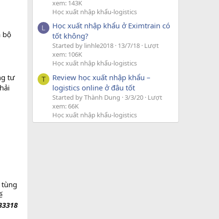
xem: 143K
Học xuất nhập khẩu-logistics
Học xuất nhập khẩu ở Eximtrain có
L
a bộ
tốt không?
Started by linhle2018
13/7/18
Lượt
xem: 106K
Học xuất nhập khẩu-logistics
Review học xuất nhập khẩu –
g tư
T
logistics online ở đâu tốt
hải
Started by Thành Dung
3/3/20
Lượt
xem: 66K
Học xuất nhập khẩu-logistics
ụ tùng
ế
33318