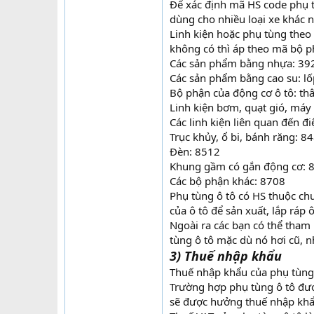
Để xác định mã HS code phụ t
dùng cho nhiều loại xe khác 
Linh kiện hoặc phụ tùng theo
không có thì áp theo mã bộ p
Các sản phẩm bằng nhựa: 39
Các sản phẩm bằng cao su: lố
Bộ phận của động cơ ô tô: thâ
Linh kiện bơm, quạt gió, máy
Các linh kiện liên quan đến đ
Trục khủy, ổ bi, bánh răng: 8
Đèn: 8512
Khung gầm có gắn động cơ: 
Các bộ phận khác: 8708
Phụ tùng ô tô có HS thuộc ch
của ô tô để sản xuất, lắp ráp ô
Ngoài ra các bạn có thể tham
tùng ô tô mặc dù nó hơi cũ, n
3) Thuế nhập khẩu
Thuế nhập khẩu của phụ tùng 
Trường hợp phụ tùng ô tô đượ
sẽ được hưởng thuế nhập khẩu