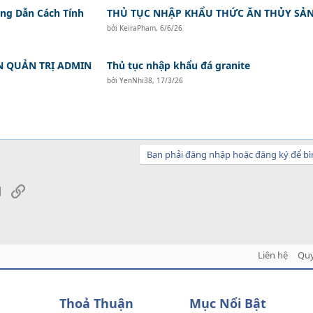
ớng Dẫn Cách Tính
THỦ TỤC NHẬP KHẨU THỨC ĂN THỦY SẢ
bởi
KeiraPham
,
6/6/26
N QUẢN TRỊ ADMIN
Thủ tục nhập khẩu đá granite
bởi
YenNhi38
,
17/3/26
Bạn phải đăng nhập hoặc đăng ký để bì
sApp
Email
Link
Liên hệ
Quy
Thoả Thuận
Mục Nổi Bật