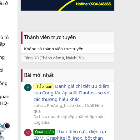
ểu ở
Thành viên trực tuyến
ô tô
hập
Không có thành viên trực tuyến.
ng
Tổng: 70 (Thành viên: 0, khách: 70)
ới
Bài mới nhất
hông
Đánh giá chi tiết ưu điểm
Thảo luận
P
của Công tắc áp suất Danfoss so với
 quan
các thương hiệu khác
CHQ-
Latest: Phương_bilalo
Lúc 16:58 Hôm
qua
Dịch vụ doanh nghiệp xuất nhập khẩu-
Logistics
Than điện cực, điện cực
Quảng cáo
Q
EDM, Graphite lõi inox, bột than