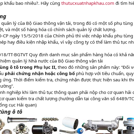
p khẩu bao nhiêu?. Hãy cùng
thutucxuatnhapkhau.com
đi tìm hi
àng
 quản lý của Bộ Giao thông vận tải, trong đó có một số phụ tùng
ệt, và một số hàng hóa có chính sách quản lý chất lượng.
-CP ngày 15/5/2018 của Chính phủ thì việc nhập khẩu phụ tùng 
ép hay điều kiện nhập khẩu, vì vậy công ty có thể làm thủ tục n
.
2018/TT-BGTVT Quy định danh mục sản phẩm hàng hóa có khả nă
nhiệm quản lý Nhà nước của Bộ Giao thông vận tải
ùng ô tô trong Phụ lục II,
theo đó những sản phẩm này: “Đối v
ẩu
phải chứng nhận hoặc công bố
phù hợp với tiêu chuẩn, quy
g ứng. Thời điểm kiểm tra, chứng nhận được thực hiện sau khi t
rường”.
h nghiệp khi làm thủ tục thông quan phải nộp cho cơ quan hải
cơ quan kiểm tra chất lượng (hướng dẫn tại công văn số 6489/T
ổng cục Hải quan)
tùng ô tô