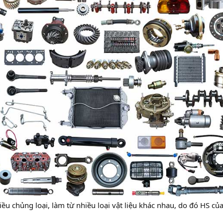
ều chủng loại, làm từ nhiều loại vật liệu khác nhau, do đó HS củ