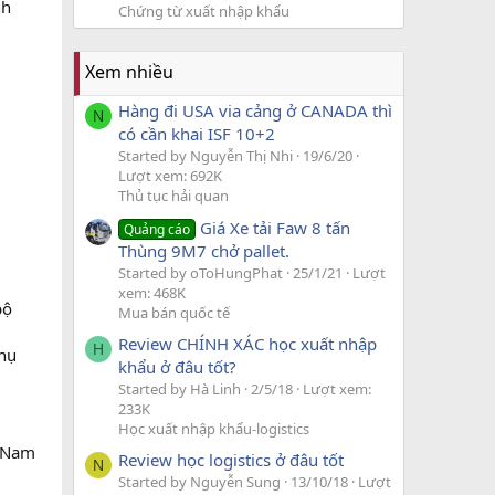
nh
Chứng từ xuất nhập khẩu
Xem nhiều
Hàng đi USA via cảng ở CANADA thì
N
có cần khai ISF 10+2
Started by Nguyễn Thị Nhi
19/6/20
Lượt xem: 692K
Thủ tục hải quan
Giá Xe tải Faw 8 tấn
Quảng cáo
Thùng 9M7 chở pallet.
Started by oToHungPhat
25/1/21
Lượt
xem: 468K
bộ
Mua bán quốc tế
Review CHÍNH XÁC học xuất nhập
H
phụ
khẩu ở đâu tốt?
Started by Hà Linh
2/5/18
Lượt xem:
233K
Học xuất nhập khẩu-logistics
t Nam
Review học logistics ở đâu tốt
N
Started by Nguyễn Sung
13/10/18
Lượt