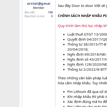
orviet@gmai
t
Sau đây Door to door Việt sẽ 
Member
e
Bài viết
198
r
CHÍNH SÁCH NHẬP KHẨU PI
Reaction score
0
Quy trình làm thủ tục nhập k
Luật thuế GTGT 13/20
Quyết định 04/2017/QĐ
Thông tư 38/2015/TT-B
20/04/2018;
Nghị định 69/2018/NĐ-
Nghị định số 43/2017/
Nghị định 128/2020/NĐ
Thông tư 2/2022/tt-BT
Theo những văn bản pháp luậ
hóa cấm nhập khẩu. Tuy nhiên,
Pin Lithium đã qua sử 
Khi nhập khẩu thì phải
Xác định đúng mã hs để 
Pin Lithium cho máy tín