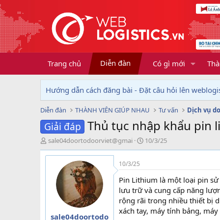
Diễn đàn
Trang chủ
Có gì mới
Thà
Hướng dẫn cách đăng bài - Đặt câu hỏi lên weblogis
Diễn đàn
THÀNH VIÊN GIÚP NHAU
Tư vấn
Thủ tục nhập khẩu pin l
Giải đáp
T
N
sale04doortodoorviet@gmai
10/3/25
h
g
r
à
10/3/25
e
y
a
g
Pin Lithium là một loại pin s
d
ử
lưu trữ và cung cấp năng lượ
s
i
rộng rãi trong nhiều thiết bị
t
xách tay, máy tính bảng, máy 
a
sale04doortodo
r