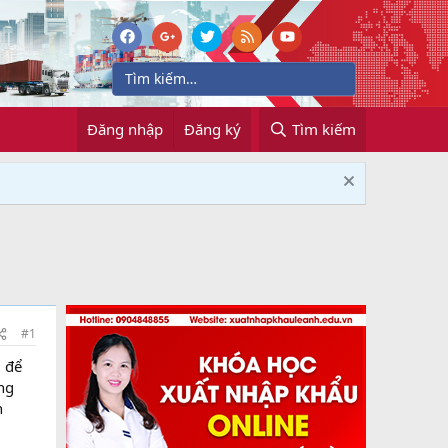
Đăng nhập
Đăng ký
Tìm kiếm
#1
) để
ng
h