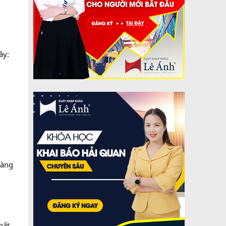
ây:
hàng
hất