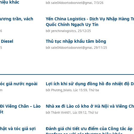
hiệu khác
bởi
sale04doortodoorviet@gmai
,
7/3/26
ương trần, vách
Yến China Logistics - Dịch Vụ Nhập Hàng T
Quốc Chính Ngạch Uy Tín
26
bởi
yenchinalogisitcs
,
25/12/25
Diesel
Thủ tục nhập khẩu tăm bông
25
bởi
sale04doortodoorviet@gmai
,
29/11/25
c giả nước ngoài
Lợi ích khi sử dụng đồng hồ đo nhiệt độ
ăm
bởi
Phương_bilalo
,
Lúc 15:59, Thứ ba
i Viêng Chăn – Lào
Nhà xe đi Lào có kho ở Hà Nội và Viêng Ch
ốt
bởi
Thành Vinh01
,
Lúc 09:12, Thứ tư
hật và tóc giả sợi
Đánh giá chi tiết ưu điểm của Công tắc áp