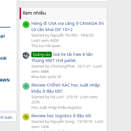
Xem nhiều
Hàng đi USA via cảng ở CANADA thì
N
có cần khai ISF 10+2
Started by Nguyễn Thị Nhi
19/6/20
sợi
Lượt xem: 692K
Thủ tục hải quan
Giá Xe tải Faw 8 tấn
Quảng cáo
oài
Thùng 9M7 chở pallet.
Started by oToHungPhat
25/1/21
Lượt
xem: 468K
Mua bán quốc tế
 DAWN
Review CHÍNH XÁC học xuất nhập
H
khẩu ở đâu tốt?
Started by Hà Linh
2/5/18
Lượt xem:
237K
Học xuất nhập khẩu-logistics
Review học logistics ở đâu tốt
N
nh luận.
Started by Nguyễn Sung
13/10/18
Lượt
xem: 145K