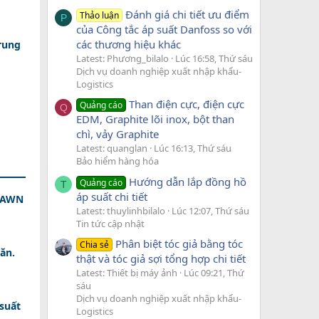
Đánh giá chi tiết ưu điểm
Thảo luận
P
của Công tắc áp suất Danfoss so với
các thương hiệu khác
rung
Latest: Phương_bilalo
Lúc 16:58, Thứ sáu
Dịch vụ doanh nghiệp xuất nhập khẩu-
Logistics
Than điện cực, điện cực
Quảng cáo
Q
EDM, Graphite lõi inox, bột than
chì, vảy Graphite
Latest: quanglan
Lúc 16:13, Thứ sáu
Bảo hiểm hàng hóa
Hướng dẫn lắp đồng hồ
Quảng cáo
T
áp suất chi tiết
 DAWN
Latest: thuylinhbilalo
Lúc 12:07, Thứ sáu
Tin tức cập nhật
Phân biệt tóc giả bằng tóc
Chia sẻ
ăn.
thật và tóc giả sợi tổng hợp chi tiết
Latest: Thiết bị máy ảnh
Lúc 09:21, Thứ
sáu
Dịch vụ doanh nghiệp xuất nhập khẩu-
 suất
Logistics