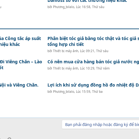
Danfoss so với các thương hiệu khác
u
bởi
Phương_bilalo
,
Lúc 16:58, Thứ sáu
ủa Công tắc áp suất
Phân biệt tóc giả bằng tóc thật và tóc giả 
hiệu khác
tổng hợp chi tiết
bởi
Thiết bị máy ảnh
,
Lúc 09:21, Thứ sáu
i Viêng Chăn – Lào
Có nên mua cửa hàng bán tóc giả nước ng
ốt
bởi
Thiết bị máy ảnh
,
Lúc 10:29, Thứ năm
Nội và Viêng Chăn.
Lợi ích khi sử dụng đồng hồ đo nhiệt độ
bởi
Phương_bilalo
,
Lúc 15:59, Thứ ba
Bạn phải đăng nhập hoặc đăng ký để bì