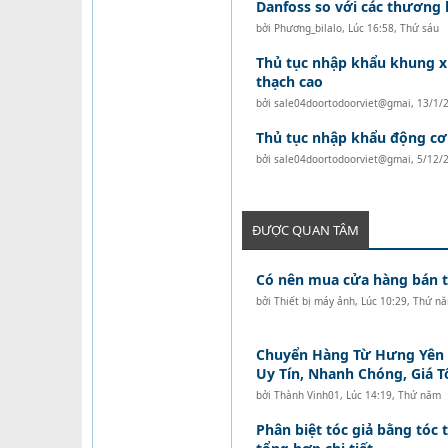
Danfoss so với các thương 
bởi
Phương_bilalo
,
Lúc 16:58, Thứ sáu
Thủ tục nhập khẩu khung x
thạch cao
bởi
sale04doortodoorviet@gmai
,
13/1/
Thủ tục nhập khẩu động cơ 
bởi
sale04doortodoorviet@gmai
,
5/12/
ĐƯỢC QUAN TÂM
Có nên mua cửa hàng bán tó
bởi
Thiết bị máy ảnh
,
Lúc 10:29, Thứ n
Chuyển Hàng Từ Hưng Yên Đ
Uy Tín, Nhanh Chóng, Giá T
bởi
Thành Vinh01
,
Lúc 14:19, Thứ năm
Phân biệt tóc giả bằng tóc t