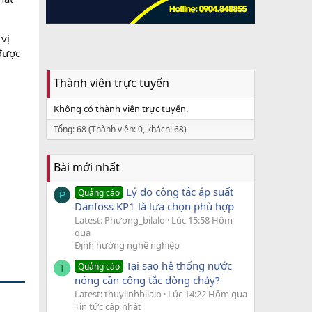
vị
 được
Thành viên trực tuyến
Không có thành viên trực tuyến.
Tổng: 68 (Thành viên: 0, khách: 68)
Bài mới nhất
Lý do công tắc áp suất
Quảng cáo
P
Danfoss KP1 là lựa chọn phù hợp
Latest: Phương_bilalo
Lúc 15:58 Hôm
qua
Định hướng nghề nghiệp
Tại sao hệ thống nước
Quảng cáo
T
nóng cần công tắc dòng chảy?
Latest: thuylinhbilalo
Lúc 14:22 Hôm qua
Tin tức cập nhật