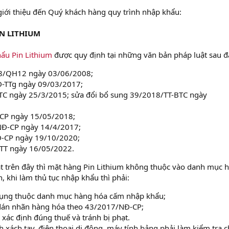
giới thiệu đến Quý khách hàng quy trình nhập khẩu:
N LITHIUM
hẩu Pin Lithium
được quy định tại những văn bản pháp luật sau đ
08/QH12 ngày 03/06/2008;
-TTg ngày 09/03/2017;
TC ngày 25/3/2015; sửa đổi bổ sung 39/2018/TT-BTC ngày
CP ngày 15/05/2018;
NĐ-CP ngày 14/4/2017;
-CP ngày 19/10/2020;
TTT ngày 16/05/2022.
t trên đây thì mặt hàng Pin Lithium không thuộc vào danh mục 
 khi làm thủ tục nhập khẩu thì phải:
dụng thuộc danh mục hàng hóa cấm nhập khẩu;
 dán nhãn hàng hóa theo 43/2017/NĐ-CP;
xác định đúng thuế và tránh bị phạt.
h xách tay, điện thoại di động, máy tính bảng phải làm kiểm tra c