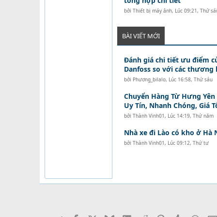
tổng hợp chi tiết
bởi
Thiết bị máy ảnh
,
Lúc 09:21, Thứ sá
BÀI VIẾT MỚI
Đánh giá chi tiết ưu điểm c
Danfoss so với các thương 
bởi
Phương_bilalo
,
Lúc 16:58, Thứ sáu
Chuyển Hàng Từ Hưng Yên Đ
Uy Tín, Nhanh Chóng, Giá T
bởi
Thành Vinh01
,
Lúc 14:19, Thứ năm
Nhà xe đi Lào có kho ở Hà 
bởi
Thành Vinh01
,
Lúc 09:12, Thứ tư