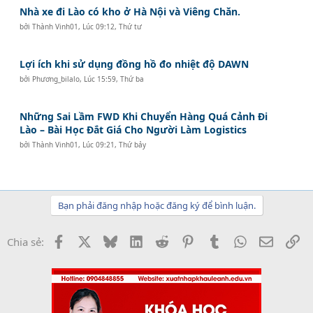
Nhà xe đi Lào có kho ở Hà Nội và Viêng Chăn.
bởi
Thành Vinh01
,
Lúc 09:12, Thứ tư
Lợi ích khi sử dụng đồng hồ đo nhiệt độ DAWN
bởi
Phương_bilalo
,
Lúc 15:59, Thứ ba
Những Sai Lầm FWD Khi Chuyển Hàng Quá Cảnh Đi
Lào – Bài Học Đắt Giá Cho Người Làm Logistics
bởi
Thành Vinh01
,
Lúc 09:21, Thứ bảy
Bạn phải đăng nhập hoặc đăng ký để bình luận.
Facebook
X
Bluesky
LinkedIn
Reddit
Pinterest
Tumblr
WhatsApp
Email
Li
Chia sẻ: