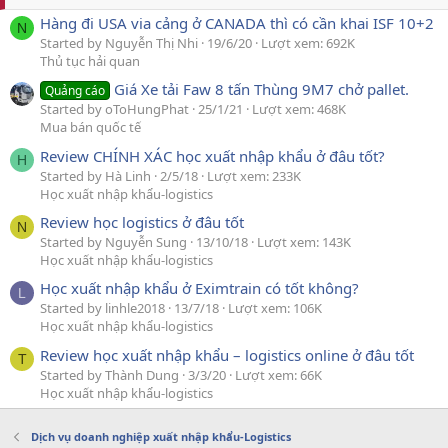
Hàng đi USA via cảng ở CANADA thì có cần khai ISF 10+2
N
Started by Nguyễn Thị Nhi
19/6/20
Lượt xem: 692K
Thủ tục hải quan
Giá Xe tải Faw 8 tấn Thùng 9M7 chở pallet.
Quảng cáo
Started by oToHungPhat
25/1/21
Lượt xem: 468K
Mua bán quốc tế
Review CHÍNH XÁC học xuất nhập khẩu ở đâu tốt?
H
Started by Hà Linh
2/5/18
Lượt xem: 233K
Học xuất nhập khẩu-logistics
Review học logistics ở đâu tốt
N
Started by Nguyễn Sung
13/10/18
Lượt xem: 143K
Học xuất nhập khẩu-logistics
Học xuất nhập khẩu ở Eximtrain có tốt không?
L
Started by linhle2018
13/7/18
Lượt xem: 106K
Học xuất nhập khẩu-logistics
Review học xuất nhập khẩu – logistics online ở đâu tốt
T
Started by Thành Dung
3/3/20
Lượt xem: 66K
Học xuất nhập khẩu-logistics
Dịch vụ doanh nghiệp xuất nhập khẩu-Logistics