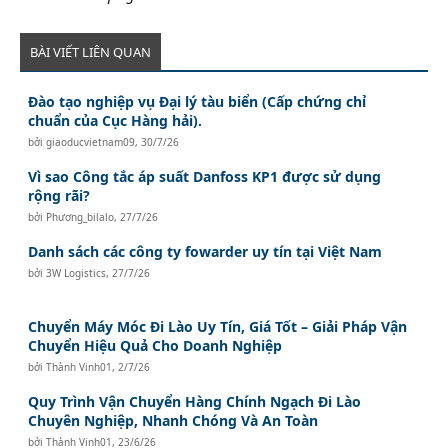
BÀI VIẾT LIÊN QUAN
Đào tạo nghiệp vụ Đại lý tàu biển (Cấp chứng chỉ
chuẩn của Cục Hàng hải).
bởi
giaoducvietnam09
,
30/7/26
Vì sao Công tắc áp suất Danfoss KP1 được sử dụng
rộng rãi?
bởi
Phương_bilalo
,
27/7/26
Danh sách các công ty fowarder uy tín tại Việt Nam
bởi
3W Logistics
,
27/7/26
Chuyển Máy Móc Đi Lào Uy Tín, Giá Tốt – Giải Pháp Vận
Chuyển Hiệu Quả Cho Doanh Nghiệp
bởi
Thành Vinh01
,
2/7/26
Quy Trình Vận Chuyển Hàng Chính Ngạch Đi Lào
Chuyên Nghiệp, Nhanh Chóng Và An Toàn
bởi
Thành Vinh01
,
23/6/26