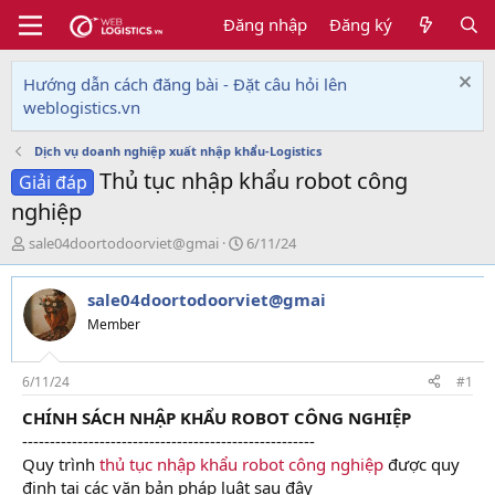
Đăng nhập
Đăng ký
Hướng dẫn cách đăng bài - Đặt câu hỏi lên
weblogistics.vn
Dịch vụ doanh nghiệp xuất nhập khẩu-Logistics
Thủ tục nhập khẩu robot công
Giải đáp
nghiệp
T
N
sale04doortodoorviet@gmai
6/11/24
h
g
r
à
sale04doortodoorviet@gmai
e
y
a
g
Member
d
ử
s
i
t
6/11/24
#1
a
CHÍNH SÁCH NHẬP KHẨU ROBOT CÔNG NGHIỆP
r
-----------------------------------------------------
t
e
Quy trình
thủ tục nhập khẩu robot công nghiệp
được quy
r
định tại các văn bản pháp luật sau đây