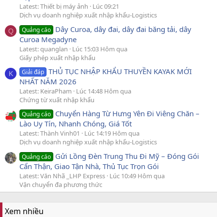
Latest: Thiết bị máy ảnh
Lúc 09:21
Dịch vụ doanh nghiệp xuất nhập khẩu-Logistics
Dây Curoa, dây đai, dây đai băng tải, dây
Quảng cáo
Q
Curoa Megadyne
Latest: quanglan
Lúc 15:03 Hôm qua
Giấy phép xuất nhập khẩu
THỦ TỤC NHẬP KHẨU THUYỀN KAYAK MỚI
Giải đáp
K
NHẤT NĂM 2026
Latest: KeiraPham
Lúc 14:48 Hôm qua
Chứng từ xuất nhập khẩu
Chuyển Hàng Từ Hưng Yên Đi Viêng Chăn –
Quảng cáo
Lào Uy Tín, Nhanh Chóng, Giá Tốt
Latest: Thành Vinh01
Lúc 14:19 Hôm qua
Dịch vụ doanh nghiệp xuất nhập khẩu-Logistics
Gửi Lồng Đèn Trung Thu Đi Mỹ – Đóng Gói
Quảng cáo
Cẩn Thận, Giao Tận Nhà, Thủ Tục Trọn Gói
Latest: Văn Nhã _LHP Express
Lúc 10:49 Hôm qua
Vận chuyển đa phương thức
Xem nhiều