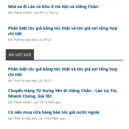
Nhà xe đi Lào có kho ở Hà Nội và Viêng Chăn.
bởi
Thành Vinh01
,
Lúc 09:12, Thứ tư
Phân biệt tóc giả bằng tóc thật và tóc giả sợi tổng hợp
chi tiết
bởi
Thiết bị máy ảnh
,
Lúc 09:21
BÀI VIẾT MỚI
Phân biệt tóc giả bằng tóc thật và tóc giả sợi tổng hợp
chi tiết
bởi
Thiết bị máy ảnh
,
Lúc 09:21
Chuyển Hàng Từ Hưng Yên Đi Viêng Chăn – Lào Uy Tín,
Nhanh Chóng, Giá Tốt
bởi
Thành Vinh01
,
Lúc 14:19 Hôm qua
Có nên mua cửa hàng bán tóc giả nước ngoài
bởi
Thiết bị máy ảnh
,
Lúc 10:29 Hôm qua