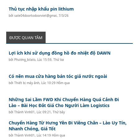
Thủ tục nhập khẩu pin lithium
bởi
sale04doortodoorviet@gmai
,
7/3/26
ĐƯỢC QUAN TÂM
Lợi ích khi sử dụng đồng hồ đo nhiệt độ DAWN
bởi
Phương_bilalo
,
Lúc 15:59, Thứ ba
Có nên mua cửa hàng bán tóc giả nước ngoài
bởi
Thiết bị máy ảnh
,
Lúc 10:29 Hôm qua
Những Sai Lầm FWD Khi Chuyển Hàng Quá Cảnh Đi
Lào – Bài Học Đắt Giá Cho Người Làm Logistics
bởi
Thành Vinh01
,
Lúc 09:21, Thứ bảy
Chuyển Hàng Từ Hưng Yên Đi Viêng Chăn – Lào Uy Tín,
Nhanh Chóng, Giá Tốt
bởi
Thành Vinh01
,
Lúc 14:19 Hôm qua