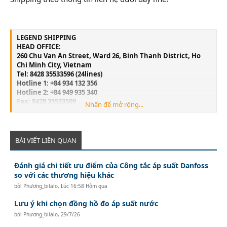
LEGEND SHIPPING
HEAD OFFICE:
260 Chu Van An Street, Ward 26, Binh Thanh District, Ho
Chi Minh City, Vietnam
Tel: 8428 35533596 (24lines)
Hotline 1: +84 934 132 356
Hotline 2: +84 949 935 340
Fax: 8428 35533509
Nhấn để mở rộng...
Email:
info@legend-shipping.com
HAI PHONG OFFICE:
No.3 Le Thanh Tong Street, May To Ward, Ngo Quyen
District, Hai Phong City, Vietnam
BÀI VIẾT LIÊN QUAN
Tel: 84225 3999679
Fax: 84225 3999569
Đánh giá chi tiết ưu điểm của Công tắc áp suất Danfoss
Email:
Lghp@legend-shipping.com
so với các thương hiệu khác
bởi
Phương_bilalo
,
Lúc 16:58 Hôm qua
Lưu ý khi chọn đồng hồ đo áp suất nước
bởi
Phương_bilalo
,
29/7/26