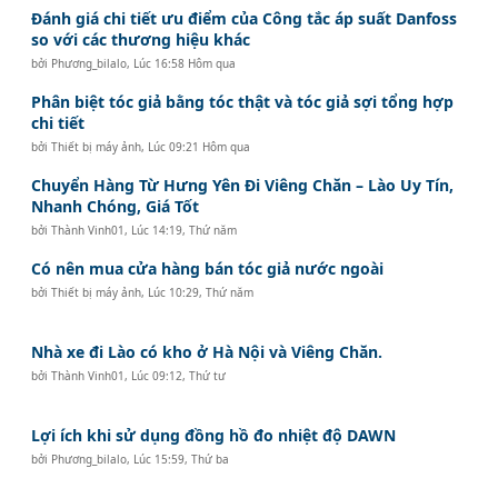
Đánh giá chi tiết ưu điểm của Công tắc áp suất Danfoss
so với các thương hiệu khác
bởi
Phương_bilalo
,
Lúc 16:58 Hôm qua
Phân biệt tóc giả bằng tóc thật và tóc giả sợi tổng hợp
chi tiết
bởi
Thiết bị máy ảnh
,
Lúc 09:21 Hôm qua
Chuyển Hàng Từ Hưng Yên Đi Viêng Chăn – Lào Uy Tín,
Nhanh Chóng, Giá Tốt
bởi
Thành Vinh01
,
Lúc 14:19, Thứ năm
Có nên mua cửa hàng bán tóc giả nước ngoài
bởi
Thiết bị máy ảnh
,
Lúc 10:29, Thứ năm
Nhà xe đi Lào có kho ở Hà Nội và Viêng Chăn.
bởi
Thành Vinh01
,
Lúc 09:12, Thứ tư
Lợi ích khi sử dụng đồng hồ đo nhiệt độ DAWN
bởi
Phương_bilalo
,
Lúc 15:59, Thứ ba