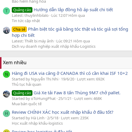
Bảo hiểm hàng hóa
Hướng dẫn lắp đồng hồ áp suất chi tiết
Quảng cáo
T
Latest: thuylinhbilalo
Lúc 12:07 Hôm qua
Tin tức cập nhật
Phân biệt tóc giả bằng tóc thật và tóc giả sợi tổng
Chia sẻ
hợp chi tiết
Latest: Thiết bị máy ảnh
Lúc 09:21 Hôm qua
Dịch vụ doanh nghiệp xuất nhập khẩu-Logistics
Xem nhiều
Hàng đi USA via cảng ở CANADA thì có cần khai ISF 10+2
N
Started by Nguyễn Thị Nhi
19/6/20
Lượt xem: 692K
Thủ tục hải quan
Giá Xe tải Faw 8 tấn Thùng 9M7 chở pallet.
Quảng cáo
Started by oToHungPhat
25/1/21
Lượt xem: 468K
Mua bán quốc tế
Review CHÍNH XÁC học xuất nhập khẩu ở đâu tốt?
H
Started by Hà Linh
2/5/18
Lượt xem: 235K
Học xuất nhập khẩu-logistics
Review học logistics ở đâu tốt