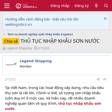
Đăng nhập
Đăng ký
Hướng dẫn cách đăng bài - Đặt câu hỏi lên
weblogistics.vn
Dịch vụ doanh nghiệp xuất nhập khẩu-Logistics
THỦ TỤC NHẬP KHẨU SƠN NƯỚC
Chia sẻ
T
N
Legend Shipping
2/12/22
h
g
r
à
Legend Shipping
e
y
a
g
Member
d
ử
s
i
t
2/12/22
#1
a
Tại Việt Nam, trong các hoạt động xây dựng, nhu cầu tiêu
r
thụ sơn là rất lớn. Chính vì thế, số lượng sơn nhập khẩu
t
e
luôn duy trì ở mức cao. Và hiện nay, rất nhiều doanh
r
nghiệp quan tâm về quy trình,
thủ tục nhập khẩu sơn
nước
.