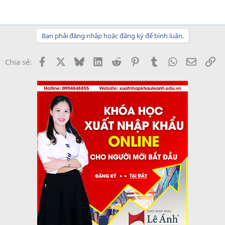
Bạn phải đăng nhập hoặc đăng ký để bình luận.
Facebook
X
Bluesky
LinkedIn
Reddit
Pinterest
Tumblr
WhatsApp
Email
Li
Chia sẻ: