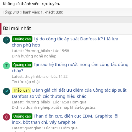
Không có thành viên trực tuyến.
Tổng: 340 (Thành viên: 1, khách: 339)
Bài mới nhất
Lý do công tắc áp suất Danfoss KP1 là lựa
Quảng cáo
P
chọn phù hợp
Latest: Phương_bilalo
Lúc 15:58
Định hướng nghề nghiệp
Tại sao hệ thống nước nóng cần công tắc dòng
Quảng cáo
T
chảy?
Latest: thuylinhbilalo
Lúc 14:22
Tin tức cập nhật
Đánh giá chi tiết ưu điểm của Công tắc áp suất
Thảo luận
P
Danfoss so với các thương hiệu khác
Latest: Phương_bilalo
Lúc 16:58 Hôm qua
Dịch vụ doanh nghiệp xuất nhập khẩu-Logistics
Than điện cực, điện cực EDM, Graphite lõi
Quảng cáo
Q
inox, bột than chì, vảy Graphite
Latest: quanglan
Lúc 16:13 Hôm qua