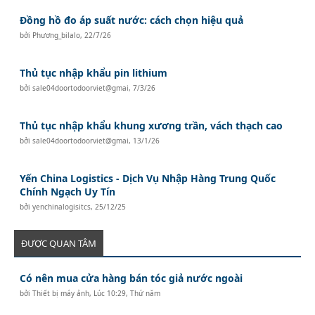
Đồng hồ đo áp suất nước: cách chọn hiệu quả
bởi
Phương_bilalo
,
22/7/26
Thủ tục nhập khẩu pin lithium
bởi
sale04doortodoorviet@gmai
,
7/3/26
Thủ tục nhập khẩu khung xương trần, vách thạch cao
bởi
sale04doortodoorviet@gmai
,
13/1/26
Yến China Logistics - Dịch Vụ Nhập Hàng Trung Quốc
Chính Ngạch Uy Tín
bởi
yenchinalogisitcs
,
25/12/25
ĐƯỢC QUAN TÂM
Có nên mua cửa hàng bán tóc giả nước ngoài
bởi
Thiết bị máy ảnh
,
Lúc 10:29, Thứ năm