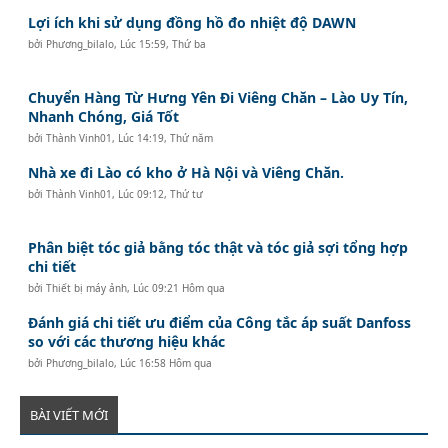
Lợi ích khi sử dụng đồng hồ đo nhiệt độ DAWN
bởi
Phương_bilalo
,
Lúc 15:59, Thứ ba
Chuyển Hàng Từ Hưng Yên Đi Viêng Chăn – Lào Uy Tín,
Nhanh Chóng, Giá Tốt
bởi
Thành Vinh01
,
Lúc 14:19, Thứ năm
Nhà xe đi Lào có kho ở Hà Nội và Viêng Chăn.
bởi
Thành Vinh01
,
Lúc 09:12, Thứ tư
Phân biệt tóc giả bằng tóc thật và tóc giả sợi tổng hợp
chi tiết
bởi
Thiết bị máy ảnh
,
Lúc 09:21 Hôm qua
Đánh giá chi tiết ưu điểm của Công tắc áp suất Danfoss
so với các thương hiệu khác
bởi
Phương_bilalo
,
Lúc 16:58 Hôm qua
BÀI VIẾT MỚI