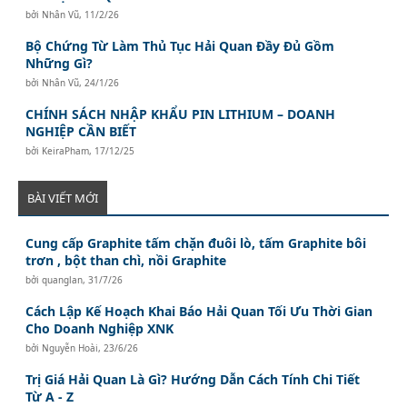
bởi
Nhân Vũ
,
11/2/26
Bộ Chứng Từ Làm Thủ Tục Hải Quan Đầy Đủ Gồm
Những Gì?
bởi
Nhân Vũ
,
24/1/26
CHÍNH SÁCH NHẬP KHẨU PIN LITHIUM – DOANH
NGHIỆP CẦN BIẾT
bởi
KeiraPham
,
17/12/25
BÀI VIẾT MỚI
Cung cấp Graphite tấm chặn đuôi lò, tấm Graphite bôi
trơn , bột than chì, nồi Graphite
bởi
quanglan
,
31/7/26
Cách Lập Kế Hoạch Khai Báo Hải Quan Tối Ưu Thời Gian
Cho Doanh Nghiệp XNK
bởi
Nguyễn Hoài
,
23/6/26
Trị Giá Hải Quan Là Gì? Hướng Dẫn Cách Tính Chi Tiết
Từ A - Z