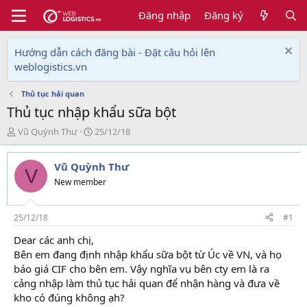
Đăng nhập
Đăng ký
Hướng dẫn cách đăng bài - Đặt câu hỏi lên
weblogistics.vn
Thủ tục hải quan
Thủ tục nhập khẩu sữa bột
T
N
Vũ Quỳnh Thư
25/12/18
h
g
r
à
Vũ Quỳnh Thư
e
y
V
a
g
New member
d
ử
s
i
t
25/12/18
#1
a
Dear các anh chị,
r
Bên em đang định nhập khẩu sữa bột từ Úc về VN, và họ
t
e
báo giá CIF cho bên em. Vậy nghĩa vụ bên cty em là ra
r
cảng nhập làm thủ tục hải quan để nhận hàng và đưa về
kho có đúng không ạh?