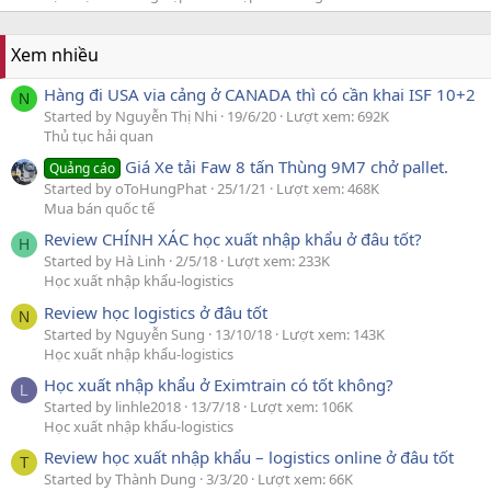
Xem nhiều
Hàng đi USA via cảng ở CANADA thì có cần khai ISF 10+2
N
Started by Nguyễn Thị Nhi
19/6/20
Lượt xem: 692K
Thủ tục hải quan
Giá Xe tải Faw 8 tấn Thùng 9M7 chở pallet.
Quảng cáo
Started by oToHungPhat
25/1/21
Lượt xem: 468K
Mua bán quốc tế
Review CHÍNH XÁC học xuất nhập khẩu ở đâu tốt?
H
Started by Hà Linh
2/5/18
Lượt xem: 233K
Học xuất nhập khẩu-logistics
Review học logistics ở đâu tốt
N
Started by Nguyễn Sung
13/10/18
Lượt xem: 143K
Học xuất nhập khẩu-logistics
Học xuất nhập khẩu ở Eximtrain có tốt không?
L
Started by linhle2018
13/7/18
Lượt xem: 106K
Học xuất nhập khẩu-logistics
Review học xuất nhập khẩu – logistics online ở đâu tốt
T
Started by Thành Dung
3/3/20
Lượt xem: 66K