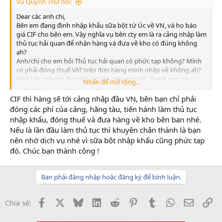
Vũ Quỳnh Thư nói:
Dear các anh chị,
Bên em đang định nhập khẩu sữa bột từ Úc về VN, và họ báo
giá CIF cho bên em. Vậy nghĩa vụ bên cty em là ra cảng nhập làm
thủ tục hải quan để nhận hàng và đưa về kho có đúng không
ạh?
Anh/chị cho em hỏi Thủ tục hải quan có phức tạp không? Mình
có phải đóng thuế VAT trên đơn hàng mình nhập về không ah?
Nhờ các anh/chị đi trước tư vấn giúp em với. Thank you so
Nhấn để mở rộng...
much.
CIF thì hàng sẽ tới cảng nhập đầu VN, bên bạn chỉ phải
đóng các phí của cảng, hãng tàu, tiến hành làm thủ tục
nhập khẩu, đóng thuế và đưa hàng về kho bên bạn nhé.
Nếu là lần đầu làm thủ tục thì khuyên chân thành là bạn
nên nhờ dịch vụ nhé vì sữa bột nhập khẩu cũng phức tạp
đó. Chúc bạn thành công !
Bạn phải đăng nhập hoặc đăng ký để bình luận.
Facebook
X
Bluesky
LinkedIn
Reddit
Pinterest
Tumblr
WhatsApp
Email
Li
Chia sẻ: