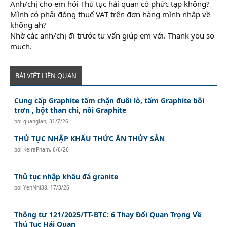
Anh/chị cho em hỏi Thủ tục hải quan có phức tạp không?
Mình có phải đóng thuế VAT trên đơn hàng mình nhập về
không ah?
Nhờ các anh/chị đi trước tư vấn giúp em với. Thank you so
much.
BÀI VIẾT LIÊN QUAN
Cung cấp Graphite tấm chặn đuôi lò, tấm Graphite bôi
trơn , bột than chì, nồi Graphite
bởi
quanglan
,
31/7/26
THỦ TỤC NHẬP KHẨU THỨC ĂN THỦY SẢN
bởi
KeiraPham
,
6/6/26
Thủ tục nhập khẩu đá granite
bởi
YenNhi38
,
17/3/26
Thông tư 121/2025/TT-BTC: 6 Thay Đổi Quan Trọng Về
Thủ Tục Hải Quan