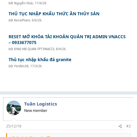
bởi
Nguyễn Hoài
,
11/6/26
THỦ TỤC NHẬP KHẨU THỨC ĂN THỦY SẢN
bởi
KeiraPham
,
6/6/26
RESET MỞ KHÓA TÀI KHOẢN QUẢN TRỊ ADMIN VNACCS
– 0933677075
bởi
KHAI HAI QUAN FPT.VNACCS
,
8/4/26
Thủ tục nhập khẩu đá granite
bởi
YenNhi38
,
17/3/26
Tuân Logistics
New member
25/12/18
#2