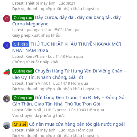
Latest: Thiết bị máy ảnh
Lúc 09:21
Dịch vụ doanh nghiệp xuất nhập khẩu-Logistics
Dây Curoa, dây đai, dây đai băng tải, dây
Quảng cáo
Q
Curoa Megadyne
Latest: quanglan
Lúc 15:03 Hôm qua
Giấy phép xuất nhập khẩu
THỦ TỤC NHẬP KHẨU THUYỀN KAYAK MỚI
Giải đáp
K
NHẤT NĂM 2026
Latest: KeiraPham
Lúc 14:48 Hôm qua
Chứng từ xuất nhập khẩu
Chuyển Hàng Từ Hưng Yên Đi Viêng Chăn –
Quảng cáo
Lào Uy Tín, Nhanh Chóng, Giá Tốt
Latest: Thành Vinh01
Lúc 14:19 Hôm qua
Dịch vụ doanh nghiệp xuất nhập khẩu-Logistics
Gửi Lồng Đèn Trung Thu Đi Mỹ – Đóng Gói
Quảng cáo
Cẩn Thận, Giao Tận Nhà, Thủ Tục Trọn Gói
Latest: Văn Nhã _LHP Express
Lúc 10:49 Hôm qua
Vận chuyển đa phương thức
Có nên mua cửa hàng bán tóc giả nước ngoài
Chia sẻ
Latest: Thiết bị máy ảnh
Lúc 10:29 Hôm qua
Dịch vụ doanh nghiệp xuất nhập khẩu-Logistics