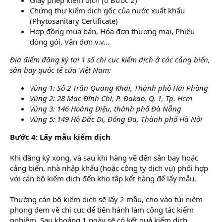
Giấy phép kiểm dịch (ở Bước 2)
Chứng thư kiểm dịch gốc của nước xuất khẩu
(Phytosanitary Certificate)
Hợp đồng mua bán, Hóa đơn thương mại, Phiếu
đóng gói, Vận đơn v.v…
Địa điểm đăng ký tại 1 số chi cục kiểm dịch ở các cảng biển,
sân bay quốc tế của Việt Nam:
Vùng 1: Số 2 Trần Quang Khải, Thành phố Hải Phòng
Vùng 2: 28 Mạc Đĩnh Chi, P. Đakao, Q. 1, Tp. Hcm
Vùng 3: 146 Hoàng Diệu, thành phố Đà Nẵng
Vùng 5: 149 Hồ Đắc Di, Đống Đa, Thành phố Hà Nội
Bước 4: Lấy mẫu kiểm dịch
Khi đăng ký xong, và sau khi hàng về đến sân bay hoặc
cảng biển, nhà nhập khẩu (hoặc công ty dịch vụ) phối hợp
với cán bộ kiểm dịch đến kho tập kết hàng để lấy mẫu.
Thường cán bộ kiểm dịch sẽ lấy 2 mẫu, cho vào túi niêm
phong đem về chi cục để tiến hành làm công tác kiểm
nghiệm. Sau khoảng 1 ngày sẽ có kết quả kiểm dịch.