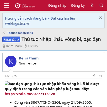
Đăng nhập
Đăng ký
Hướng dẫn cách đăng bài - Đặt câu hỏi lên
weblogistics.vn
Thanh toán quốc tế
Thủ tục Nhập Khẩu vòng bi, bạc đạn
Giải đáp
T
N
KeiraPham
13/10/25
h
g
r
à
KeiraPham
e
y
K
a
g
New member
d
ử
s
i
t
13/10/25
#1
a
Thủ tục nhập khẩu vòng bi, ổ bi được
r
quy định trong các văn bản pháp luật sau đây:
t
e
https://zalo.me/0777115128
r
Công văn 3867/TCHQ-GSQL ngày 21/09/2005;