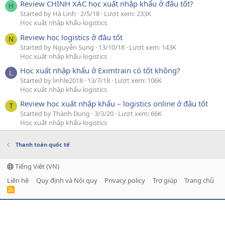
Review CHÍNH XÁC học xuất nhập khẩu ở đâu tốt?
H
Started by Hà Linh
2/5/18
Lượt xem: 233K
Học xuất nhập khẩu-logistics
Review học logistics ở đâu tốt
N
Started by Nguyễn Sung
13/10/18
Lượt xem: 143K
Học xuất nhập khẩu-logistics
Học xuất nhập khẩu ở Eximtrain có tốt không?
L
Started by linhle2018
13/7/18
Lượt xem: 106K
Học xuất nhập khẩu-logistics
Review học xuất nhập khẩu – logistics online ở đâu tốt
T
Started by Thành Dung
3/3/20
Lượt xem: 66K
Học xuất nhập khẩu-logistics
Thanh toán quốc tế
Tiếng Việt (VN)
Liên hệ
Quy định và Nội quy
Privacy policy
Trợ giúp
Trang chủ
R
S
S