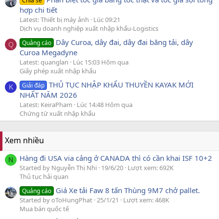
Chia sẻ
hợp chi tiết
Latest: Thiết bị máy ảnh
Lúc 09:21
Dịch vụ doanh nghiệp xuất nhập khẩu-Logistics
Dây Curoa, dây đai, dây đai băng tải, dây
Quảng cáo
Q
Curoa Megadyne
Latest: quanglan
Lúc 15:03 Hôm qua
Giấy phép xuất nhập khẩu
THỦ TỤC NHẬP KHẨU THUYỀN KAYAK MỚI
Giải đáp
K
NHẤT NĂM 2026
Latest: KeiraPham
Lúc 14:48 Hôm qua
Chứng từ xuất nhập khẩu
Xem nhiều
Hàng đi USA via cảng ở CANADA thì có cần khai ISF 10+2
N
Started by Nguyễn Thị Nhi
19/6/20
Lượt xem: 692K
Thủ tục hải quan
Giá Xe tải Faw 8 tấn Thùng 9M7 chở pallet.
Quảng cáo
Started by oToHungPhat
25/1/21
Lượt xem: 468K
Mua bán quốc tế