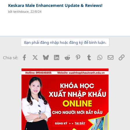
Keskara Male Enhancement Update & Reviews!
bởi
keithdouce
,
22/8/24
Bạn phải đăng nhập hoặc đăng ký để bình luận.
Facebook
X
Bluesky
LinkedIn
Reddit
Pinterest
Tumblr
WhatsApp
Email
Li
Chia sẻ: