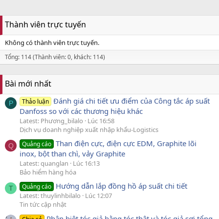
Thành viên trực tuyến
Không có thành viên trực tuyến.
Tổng: 114 (Thành viên: 0, khách: 114)
Bài mới nhất
Đánh giá chi tiết ưu điểm của Công tắc áp suất
Thảo luận
P
Danfoss so với các thương hiệu khác
Latest: Phương_bilalo
Lúc 16:58
Dịch vụ doanh nghiệp xuất nhập khẩu-Logistics
Than điện cực, điện cực EDM, Graphite lõi
Quảng cáo
Q
inox, bột than chì, vảy Graphite
Latest: quanglan
Lúc 16:13
Bảo hiểm hàng hóa
Hướng dẫn lắp đồng hồ áp suất chi tiết
Quảng cáo
T
Latest: thuylinhbilalo
Lúc 12:07
Tin tức cập nhật
Phân biệt tóc giả bằng tóc thật và tóc giả sợi tổng