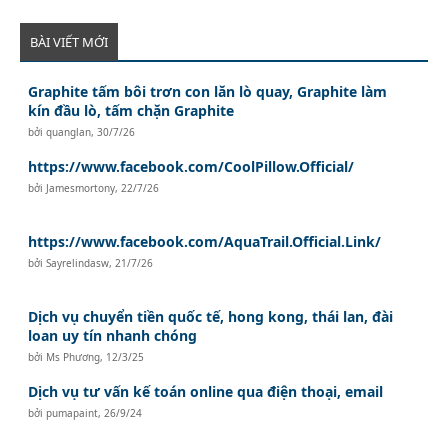
BÀI VIẾT MỚI
Graphite tấm bôi trơn con lăn lò quay, Graphite làm
kín đầu lò, tấm chặn Graphite
bởi
quanglan
,
30/7/26
https://www.facebook.com/CoolPillow.Official/
bởi
Jamesmortony
,
22/7/26
https://www.facebook.com/AquaTrail.Official.Link/
bởi
Sayrelindasw
,
21/7/26
Dịch vụ chuyển tiền quốc tế, hong kong, thái lan, đài
loan uy tín nhanh chóng
bởi
Ms Phương
,
12/3/25
Dịch vụ tư vấn kế toán online qua điện thoại, email
bởi
pumapaint
,
26/9/24