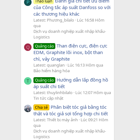
Đánh giá chi tiết ưu điểm
Thảo luận
P
của Công tắc áp suất Danfoss so với
các thương hiệu khác
Latest: Phương_bilalo
Lúc 16:58 Hôm
qua
Dịch vụ doanh nghiệp xuất nhập khẩu-
Logistics
Than điện cực, điện cực
Quảng cáo
Q
EDM, Graphite lõi inox, bột than
chì, vảy Graphite
Latest: quanglan
Lúc 16:13 Hôm qua
Bảo hiểm hàng hóa
Hướng dẫn lắp đồng hồ
Quảng cáo
T
áp suất chi tiết
Latest: thuylinhbilalo
Lúc 12:07 Hôm qua
Tin tức cập nhật
Phân biệt tóc giả bằng tóc
Chia sẻ
thật và tóc giả sợi tổng hợp chi tiết
Latest: Thiết bị máy ảnh
Lúc 09:21 Hôm
qua
Dịch vụ doanh nghiệp xuất nhập khẩu-
Logistics