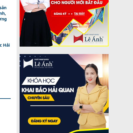
sản
nh,
ương
c Hải