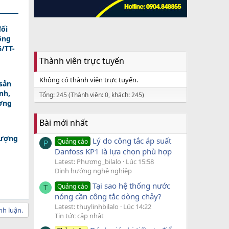
ối
ông
/TT-
Thành viên trực tuyến
Không có thành viên trực tuyến.
sản
nh,
Tổng: 245 (Thành viên: 0, khách: 245)
ương
Bài mới nhất
lượng
Lý do công tắc áp suất
Quảng cáo
P
Danfoss KP1 là lựa chọn phù hợp
Latest: Phương_bilalo
Lúc 15:58
Định hướng nghề nghiệp
Tại sao hệ thống nước
Quảng cáo
T
nóng cần công tắc dòng chảy?
Latest: thuylinhbilalo
Lúc 14:22
nh luận.
Tin tức cập nhật