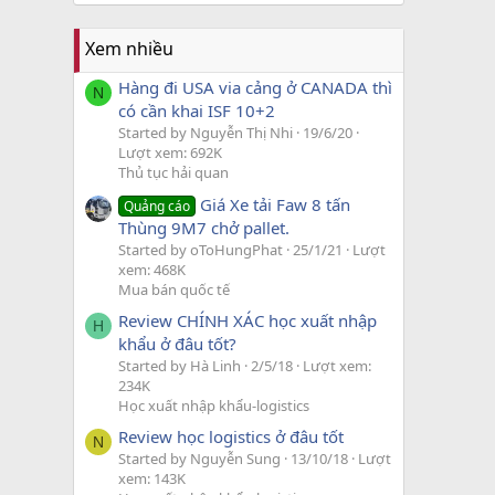
Xem nhiều
Hàng đi USA via cảng ở CANADA thì
N
có cần khai ISF 10+2
Started by Nguyễn Thị Nhi
19/6/20
Lượt xem: 692K
Thủ tục hải quan
Giá Xe tải Faw 8 tấn
Quảng cáo
Thùng 9M7 chở pallet.
Started by oToHungPhat
25/1/21
Lượt
xem: 468K
Mua bán quốc tế
Review CHÍNH XÁC học xuất nhập
H
khẩu ở đâu tốt?
Started by Hà Linh
2/5/18
Lượt xem:
234K
Học xuất nhập khẩu-logistics
Review học logistics ở đâu tốt
N
Started by Nguyễn Sung
13/10/18
Lượt
xem: 143K