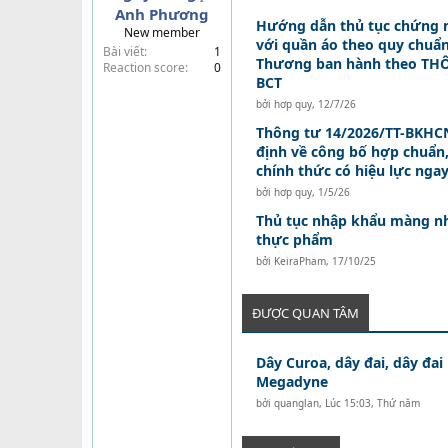
Anh Phương
t
Hướng dẫn thủ tục chứng 
New member
e
với quần áo theo quy chuẩ
Bài viết
1
r
Thương ban hành theo THÔ
Reaction score
0
BCT
bởi
hơp quy
,
12/7/26
Thông tư 14/2026/TT-BKHCN
định về công bố hợp chuẩn
chính thức có hiệu lực nga
bởi
hơp quy
,
1/5/26
Thủ tục nhập khẩu màng n
thực phẩm
bởi
KeiraPham
,
17/10/25
ĐƯỢC QUAN TÂM
Dây Curoa, dây đai, dây đai
Megadyne
bởi
quanglan
,
Lúc 15:03, Thứ năm