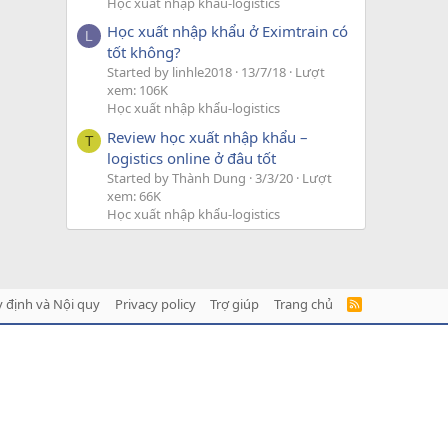
Học xuất nhập khẩu-logistics
Học xuất nhập khẩu ở Eximtrain có
L
tốt không?
Started by linhle2018
13/7/18
Lượt
xem: 106K
Học xuất nhập khẩu-logistics
Review học xuất nhập khẩu –
T
logistics online ở đâu tốt
Started by Thành Dung
3/3/20
Lượt
xem: 66K
Học xuất nhập khẩu-logistics
 định và Nội quy
Privacy policy
Trợ giúp
Trang chủ
R
S
S