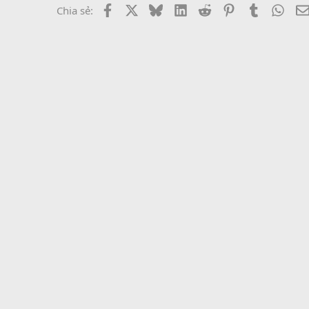
Facebook
X
Bluesky
LinkedIn
Reddit
Pinterest
Tumblr
What
Chia sẻ: