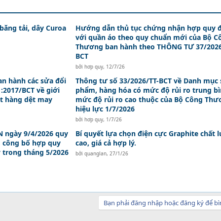
 băng tải, dây Curoa
Hướng dẫn thủ tục chứng nhận hợp quy đ
với quần áo theo quy chuẩn mới của Bộ C
Thương ban hành theo THÔNG TƯ 37/2026
BCT
bởi
hơp quy
,
12/7/26
an hành các sửa đổi
Thông tư số 33/2026/TT-BCT về Danh mục 
:2017/BCT về giới
phẩm, hàng hóa có mức độ rủi ro trung bì
t hàng dệt may
mức độ rủi ro cao thuộc của Bộ Công Th
hiệu lực 1/7/2026
bởi
hơp quy
,
1/7/26
 ngày 9/4/2026 quy
Bí quyết lựa chọn điện cực Graphite chất 
, công bố hợp quy
cao, giá cả hợp lý.
y trong tháng 5/2026
bởi
quanglan
,
27/1/26
Bạn phải đăng nhập hoặc đăng ký để bì