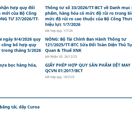
nhận hợp quy đối
Thông tư số 33/2026/TT-BCT về Danh mục 
n mới của Bộ Công
phẩm, hàng hóa có mức độ rủi ro trung bì
NG TƯ 37/2026/TT-
mức độ rủi ro cao thuộc của Bộ Công Th
hiệu lực 1/7/2026
bởi
hơp quy
,
1/7/26
 ngày 9/4/2026 quy
NÓNG: Bộ Tài Chính Ban Hành Thông tư
, công bố hợp quy
121/2025/TT-BTC Sửa Đổi Toàn Diện Thủ Tụ
y trong tháng 5/2026
Quan & Thuế XNK
bởi
Nhân Vũ
,
26/12/25
hựa bọc hàng hóa,
GIẤY PHÉP HỢP QUY SẢN PHẨM DỆT MAY
QCVN 01:2017/BCT
bởi
hơp quy
,
18/2/25
 băng tải, dây Curoa