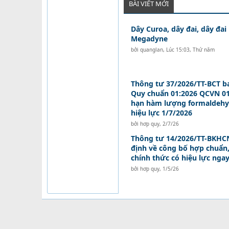
BÀI VIẾT MỚI
Dây Curoa, dây đai, dây đai
Megadyne
bởi
quanglan
,
Lúc 15:03, Thứ năm
Thông tư 37/2026/TT-BCT b
Quy chuẩn 01:2026 QCVN 01
hạn hàm lượng formaldehy
hiệu lực 1/7/2026
bởi
hơp quy
,
2/7/26
Thông tư 14/2026/TT-BKHCN
định về công bố hợp chuẩn
chính thức có hiệu lực nga
bởi
hơp quy
,
1/5/26