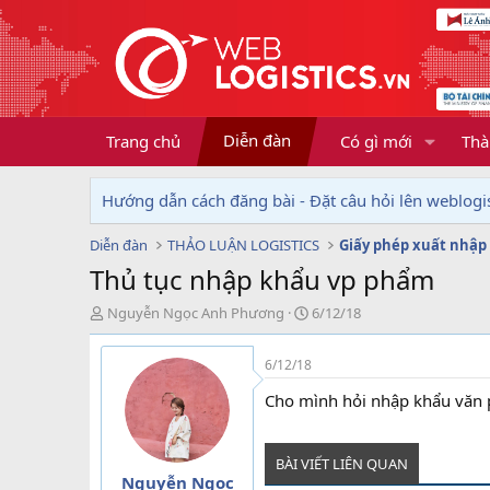
Diễn đàn
Trang chủ
Có gì mới
Thà
Hướng dẫn cách đăng bài - Đặt câu hỏi lên weblogis
Diễn đàn
THẢO LUẬN LOGISTICS
Giấy phép xuất nhập
Thủ tục nhập khẩu vp phẩm
T
N
Nguyễn Ngọc Anh Phương
6/12/18
h
g
r
à
6/12/18
e
y
a
g
Cho mình hỏi nhập khẩu văn 
d
ử
s
i
t
BÀI VIẾT LIÊN QUAN
a
Nguyễn Ngọc
r