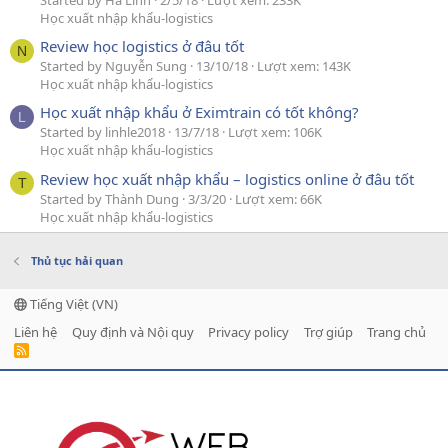
Học xuất nhập khẩu-logistics
Review học logistics ở đâu tốt
N
Started by Nguyễn Sung
13/10/18
Lượt xem: 143K
Học xuất nhập khẩu-logistics
Học xuất nhập khẩu ở Eximtrain có tốt không?
L
Started by linhle2018
13/7/18
Lượt xem: 106K
Học xuất nhập khẩu-logistics
Review học xuất nhập khẩu – logistics online ở đâu tốt
T
Started by Thành Dung
3/3/20
Lượt xem: 66K
Học xuất nhập khẩu-logistics
Thủ tục hải quan
Tiếng Việt (VN)
Liên hệ
Quy định và Nội quy
Privacy policy
Trợ giúp
Trang chủ
R
S
S