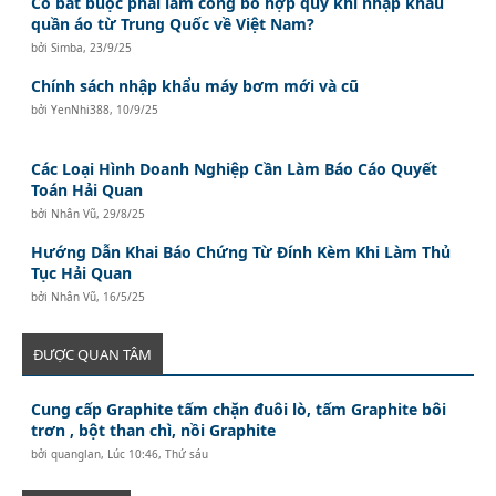
Có bắt buộc phải làm công bố hợp quy khi nhập khẩu
quần áo từ Trung Quốc về Việt Nam?
bởi
Simba
,
23/9/25
Chính sách nhập khẩu máy bơm mới và cũ
bởi
YenNhi388
,
10/9/25
Các Loại Hình Doanh Nghiệp Cần Làm Báo Cáo Quyết
Toán Hải Quan
bởi
Nhân Vũ
,
29/8/25
Hướng Dẫn Khai Báo Chứng Từ Đính Kèm Khi Làm Thủ
Tục Hải Quan
bởi
Nhân Vũ
,
16/5/25
ĐƯỢC QUAN TÂM
Cung cấp Graphite tấm chặn đuôi lò, tấm Graphite bôi
trơn , bột than chì, nồi Graphite
bởi
quanglan
,
Lúc 10:46, Thứ sáu