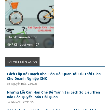
nhap-khau-xe-dap.jpg
99.7 KB · Lượt xem: 127
BÀI VIẾT LIÊN QUAN
Cách Lập Kế Hoạch Khai Báo Hải Quan Tối Ưu Thời Gian
Cho Doanh Nghiệp XNK
bởi
Nguyễn Hoài
,
23/6/26
Những Lỗi Cần Hạn Chế Để Tránh Sai Lệch Số Liệu Trên
Báo Cáo Quyết Toán Hải Quan
bởi
Nhân Vũ
,
22/11/25