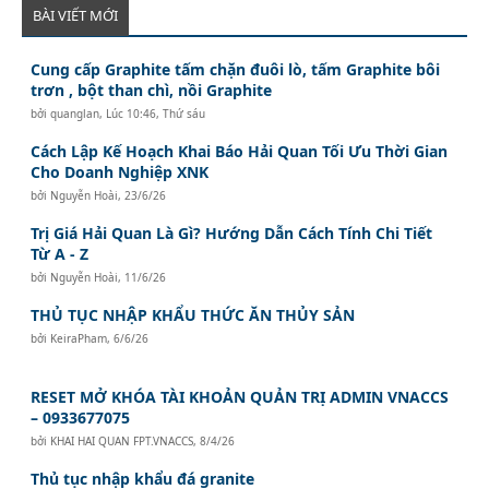
BÀI VIẾT MỚI
Cung cấp Graphite tấm chặn đuôi lò, tấm Graphite bôi
trơn , bột than chì, nồi Graphite
bởi
quanglan
,
Lúc 10:46, Thứ sáu
Cách Lập Kế Hoạch Khai Báo Hải Quan Tối Ưu Thời Gian
Cho Doanh Nghiệp XNK
bởi
Nguyễn Hoài
,
23/6/26
Trị Giá Hải Quan Là Gì? Hướng Dẫn Cách Tính Chi Tiết
Từ A - Z
bởi
Nguyễn Hoài
,
11/6/26
THỦ TỤC NHẬP KHẨU THỨC ĂN THỦY SẢN
bởi
KeiraPham
,
6/6/26
RESET MỞ KHÓA TÀI KHOẢN QUẢN TRỊ ADMIN VNACCS
– 0933677075
bởi
KHAI HAI QUAN FPT.VNACCS
,
8/4/26
Thủ tục nhập khẩu đá granite