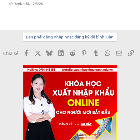
bởi
YenNhi38
,
17/3/26
Bạn phải đăng nhập hoặc đăng ký để bình luận.
Facebook
X
Bluesky
LinkedIn
Reddit
Pinterest
Tumblr
WhatsApp
Email
Li
Chia sẻ: