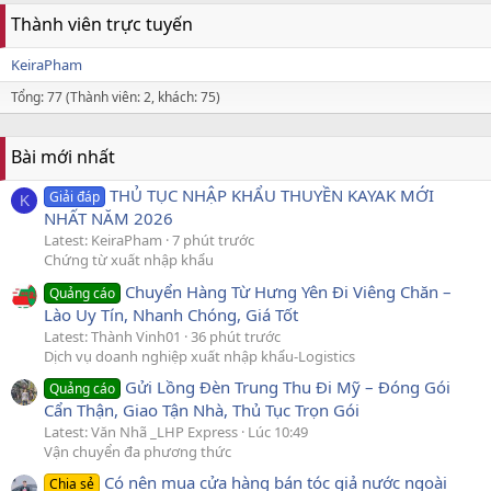
Thành viên trực tuyến
KeiraPham
Tổng: 77 (Thành viên: 2, khách: 75)
Bài mới nhất
THỦ TỤC NHẬP KHẨU THUYỀN KAYAK MỚI
Giải đáp
K
NHẤT NĂM 2026
Latest: KeiraPham
7 phút trước
Chứng từ xuất nhập khẩu
Chuyển Hàng Từ Hưng Yên Đi Viêng Chăn –
Quảng cáo
Lào Uy Tín, Nhanh Chóng, Giá Tốt
Latest: Thành Vinh01
36 phút trước
Dịch vụ doanh nghiệp xuất nhập khẩu-Logistics
Gửi Lồng Đèn Trung Thu Đi Mỹ – Đóng Gói
Quảng cáo
Cẩn Thận, Giao Tận Nhà, Thủ Tục Trọn Gói
Latest: Văn Nhã _LHP Express
Lúc 10:49
Vận chuyển đa phương thức
Có nên mua cửa hàng bán tóc giả nước ngoài
Chia sẻ