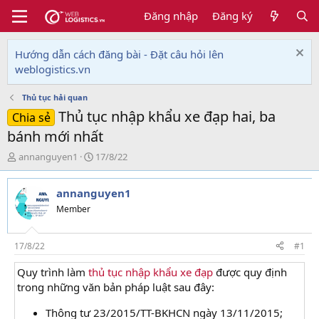
Đăng nhập
Đăng ký
Hướng dẫn cách đăng bài - Đặt câu hỏi lên
weblogistics.vn
Thủ tục hải quan
Thủ tục nhập khẩu xe đạp hai, ba
Chia sẻ
bánh mới nhất
T
N
annanguyen1
17/8/22
h
g
r
à
annanguyen1
e
y
a
g
Member
d
ử
s
i
t
17/8/22
#1
a
Quy trình làm
thủ tục nhập khẩu xe đạp
được quy định
r
t
trong những văn bản pháp luật sau đây:
e
r
Thông tư 23/2015/TT-BKHCN ngày 13/11/2015;