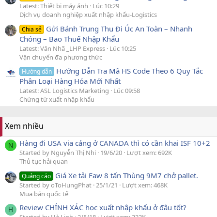
Latest: Thiết bị máy ảnh
Lúc 10:29
Dịch vụ doanh nghiệp xuất nhập khẩu-Logistics
Gửi Bánh Trung Thu Đi Úc An Toàn – Nhanh
Chia sẻ
Chóng – Bao Thuế Nhập Khẩu
Latest: Văn Nhã _LHP Express
Lúc 10:25
Vận chuyển đa phương thức
Hướng Dẫn Tra Mã HS Code Theo 6 Quy Tắc
Hướng dẫn
Phân Loại Hàng Hóa Mới Nhất
Latest: ASL Logistics Marketing
Lúc 09:58
Chứng từ xuất nhập khẩu
Xem nhiều
Hàng đi USA via cảng ở CANADA thì có cần khai ISF 10+2
N
Started by Nguyễn Thị Nhi
19/6/20
Lượt xem: 692K
Thủ tục hải quan
Giá Xe tải Faw 8 tấn Thùng 9M7 chở pallet.
Quảng cáo
Started by oToHungPhat
25/1/21
Lượt xem: 468K
Mua bán quốc tế
Review CHÍNH XÁC học xuất nhập khẩu ở đâu tốt?
H
Started by Hà Linh
2/5/18
Lượt xem: 233K