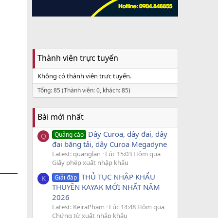
Thành viên trực tuyến
Không có thành viên trực tuyến.
Tổng: 85 (Thành viên: 0, khách: 85)
Bài mới nhất
Dây Curoa, dây đai, dây
Quảng cáo
Q
đai băng tải, dây Curoa Megadyne
Latest: quanglan
Lúc 15:03 Hôm qua
Giấy phép xuất nhập khẩu
THỦ TỤC NHẬP KHẨU
Giải đáp
K
THUYỀN KAYAK MỚI NHẤT NĂM
2026
Latest: KeiraPham
Lúc 14:48 Hôm qua
Chứng từ xuất nhập khẩu