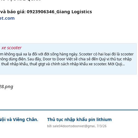
và báo giá: 0923906346_Giang Logistics
et.com
xe scooter
 không quá xa lạ đối với đời sống hàng ngày. Scooter có hai loại đó là scooter
hông dùng điện. Sau đây, Door to Door Việt sẽ chia sẻ đến Quý vị thủ tục nhập
 thuế nhập khẩu, thuế gtgt và chính sách nhập khẩu xe scooter. Mời Quý...
Nội và Viêng Chăn.
Thủ tục nhập khẩu pin lithium
bởi
sale04doortodoorviet@gmai
,
7/3/26