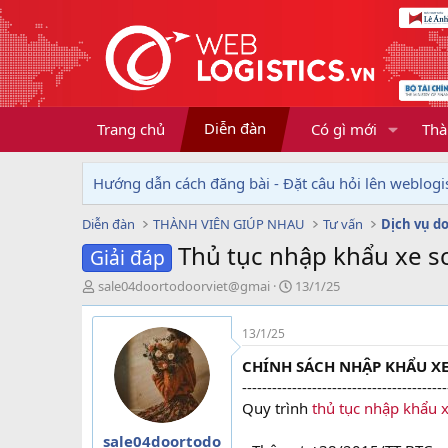
Diễn đàn
Trang chủ
Có gì mới
Thà
Hướng dẫn cách đăng bài - Đặt câu hỏi lên weblogis
Diễn đàn
THÀNH VIÊN GIÚP NHAU
Tư vấn
Thủ tục nhập khẩu xe s
Giải đáp
T
N
sale04doortodoorviet@gmai
13/1/25
h
g
r
à
13/1/25
e
y
a
g
CHÍNH SÁCH NHẬP KHẨU X
d
ử
-----------------------------------------
s
i
Quy trình
thủ tục nhập khẩu x
t
a
sale04doortodo
r