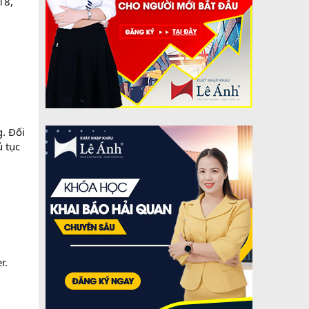
18,
g. Đối
ủ tục
r.