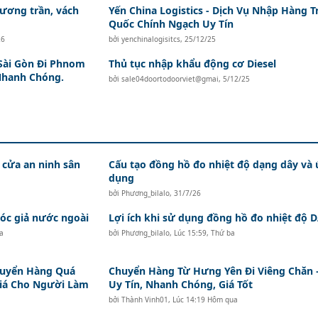
ương trần, vách
Yến China Logistics - Dịch Vụ Nhập Hàng T
Quốc Chính Ngạch Uy Tín
26
bởi
yenchinalogisitcs
,
25/12/25
Sài Gòn Đi Phnom
Thủ tục nhập khẩu động cơ Diesel
Nhanh Chóng.
bởi
sale04doortodoorviet@gmai
,
5/12/25
 cửa an ninh sân
Cấu tạo đồng hồ đo nhiệt độ dạng dây và
dụng
bởi
Phương_bilalo
,
31/7/26
c giả nước ngoài
Lợi ích khi sử dụng đồng hồ đo nhiệt độ
a
bởi
Phương_bilalo
,
Lúc 15:59, Thứ ba
huyển Hàng Quá
Chuyển Hàng Từ Hưng Yên Đi Viêng Chăn 
Giá Cho Người Làm
Uy Tín, Nhanh Chóng, Giá Tốt
bởi
Thành Vinh01
,
Lúc 14:19 Hôm qua