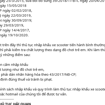
gày 25/3/2015, sửa đổi bổ sung 39/2018/TT-BTC ngày 20/04/20
ngày 15/05/2018
P ngày 02/02/2018,
Q ngày 22/03/2019,
N ngày 30/09/2019;
ày 29/03/2019,
P ngày 14/4/2017,
ngày 19/10/2020.
 trên đây thì thủ tục nhập khẩu xe scooter tiến hành bình thườn
thì phải kiểm tra chất lượng theo dạng đồ chơi trẻ em. Khi làm th
 ý những điểm sau:
iện cấm nhập khẩu
ất lượng như đồ chơi trẻ em,
hì phải dán nhãn hàng hóa theo 43/2017/NĐ-CP;
định đúng thuế và tránh bị phạt.
ính sách nhập khẩu và quy trình làm thủ tục nhập khẩu xe scoote
hoặc hotmail của chúng tôi để được tư vấn.
------------
HỦ TỤC HẢI QUAN