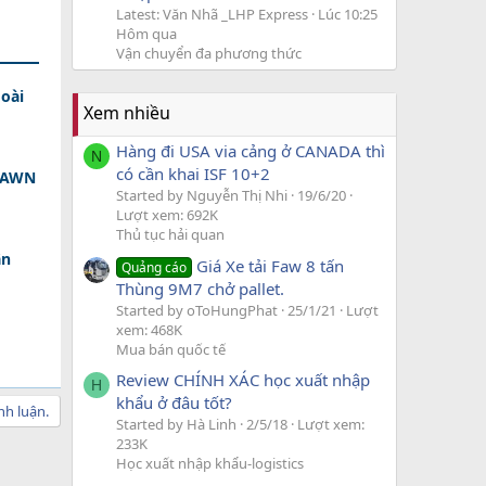
Latest: Văn Nhã _LHP Express
Lúc 10:25
Hôm qua
Vận chuyển đa phương thức
oài
Xem nhiều
Hàng đi USA via cảng ở CANADA thì
N
có cần khai ISF 10+2
 DAWN
Started by Nguyễn Thị Nhi
19/6/20
Lượt xem: 692K
Thủ tục hải quan
ân
Giá Xe tải Faw 8 tấn
Quảng cáo
Thùng 9M7 chở pallet.
Started by oToHungPhat
25/1/21
Lượt
xem: 468K
Mua bán quốc tế
Review CHÍNH XÁC học xuất nhập
H
khẩu ở đâu tốt?
nh luận.
Started by Hà Linh
2/5/18
Lượt xem:
233K
Học xuất nhập khẩu-logistics