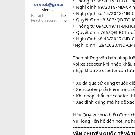
• Thông tư 38/2015/TT-BTC n
orviet@gmai
t
• Nghị định 69/2018/NĐ-CP 
Member
e
• Nghị định số 15/2018/NĐ-C
Bài viết
198
r
• Quyết định số 583/QĐ-TCH
Reaction score
0
• Thông tư 09/2019/TT-BKHC
• Quyết định 765/QĐ-BCT ng
• Nghị định số 43/2017/NĐ-C
•Nghị định 128/2020/NĐ-CP 
Theo những văn bản pháp luật
với xe scooter khi nhập khẩu 
nhập khẩu xe scooter cần lưu
• Xe đã qua sử dụng thuộc d
• Xe scooter phải kiểm tra ch
• Khi nhập khẩu xe scooter t
• Xác định đúng mã hs để xác 
Nếu Quý vị chưa hiểu được ch
Vui lòng liên hệ đến hotline 
-----------------------------------------
VẬN CHUYỂN QUỐC TẾ VÀ T