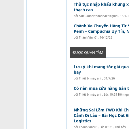
Thủ tục nhập khẩu khung x
thạch cao
bởi
sale04doortodoorviet@gmai
,
13/1/
Chành Xe Chuyển Hàng Từ 
Penh – Campuchia Uy Tín, 
bởi
Thành Vinh01
,
16/12/25
ĐƯỢC QUAN TÂM
Lưu ý khi mang tóc giả qua
bay
bởi
Thiết bị máy ảnh
,
31/7/26
Có nên mua cửa hàng bán tó
bởi
Thiết bị máy ảnh
,
Lúc 10:29 Hôm qu
Những Sai Lầm FWD Khi C
Cảnh Đi Lào – Bài Học Đắt 
Logistics
bởi
Thành Vinh01
,
Lúc 09:21, Thứ bảy