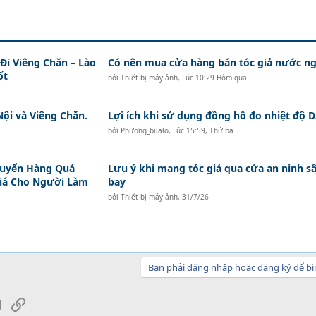
i Viêng Chăn – Lào
Có nên mua cửa hàng bán tóc giả nước ng
ốt
bởi
Thiết bị máy ảnh
,
Lúc 10:29 Hôm qua
Nội và Viêng Chăn.
Lợi ích khi sử dụng đồng hồ đo nhiệt độ
bởi
Phương_bilalo
,
Lúc 15:59, Thứ ba
huyển Hàng Quá
Lưu ý khi mang tóc giả qua cửa an ninh s
Giá Cho Người Làm
bay
bởi
Thiết bị máy ảnh
,
31/7/26
Bạn phải đăng nhập hoặc đăng ký để bì
sApp
Email
Link