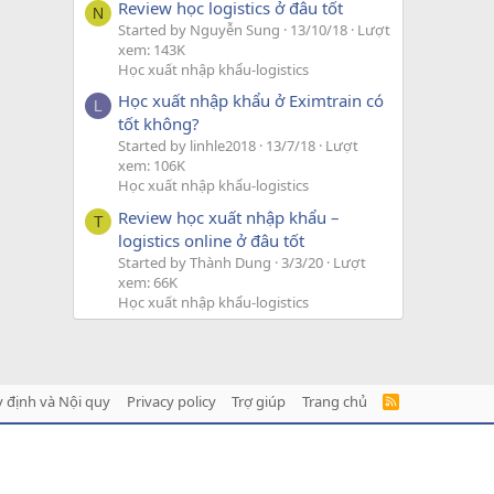
Review học logistics ở đâu tốt
N
Started by Nguyễn Sung
13/10/18
Lượt
xem: 143K
Học xuất nhập khẩu-logistics
Học xuất nhập khẩu ở Eximtrain có
L
tốt không?
Started by linhle2018
13/7/18
Lượt
xem: 106K
Học xuất nhập khẩu-logistics
Review học xuất nhập khẩu –
T
logistics online ở đâu tốt
Started by Thành Dung
3/3/20
Lượt
xem: 66K
Học xuất nhập khẩu-logistics
 định và Nội quy
Privacy policy
Trợ giúp
Trang chủ
R
S
S