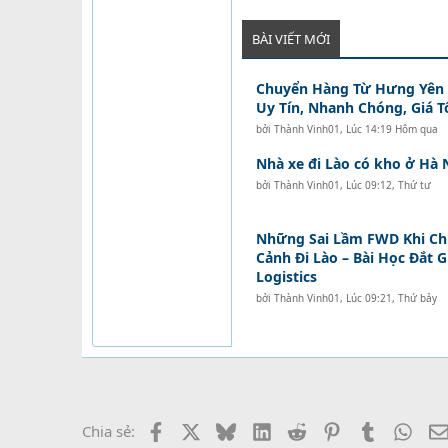
BÀI VIẾT MỚI
Chuyển Hàng Từ Hưng Yên Đ
Uy Tín, Nhanh Chóng, Giá T
bởi
Thành Vinh01
,
Lúc 14:19 Hôm qua
Nhà xe đi Lào có kho ở Hà 
bởi
Thành Vinh01
,
Lúc 09:12, Thứ tư
Những Sai Lầm FWD Khi C
Cảnh Đi Lào – Bài Học Đắt 
Logistics
bởi
Thành Vinh01
,
Lúc 09:21, Thứ bảy
Facebook
X
Bluesky
LinkedIn
Reddit
Pinterest
Tumblr
What
Chia sẻ: