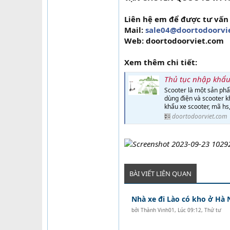
Liên hệ em để được tư vấn 
Mail:
sale04@doortodoorvi
Web: doortodoorviet.com
Xem thêm chi tiết:
Thủ tục nhập khẩu 
Scooter là một sản phẩm
dùng điện và scooter k
khẩu xe scooter, mã hs,
doortodoorviet.com
BÀI VIẾT LIÊN QUAN
Nhà xe đi Lào có kho ở Hà 
bởi
Thành Vinh01
,
Lúc 09:12, Thứ tư