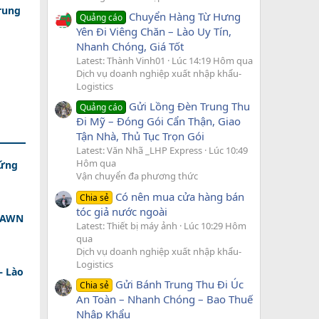
rung
Chuyển Hàng Từ Hưng
Quảng cáo
Yên Đi Viêng Chăn – Lào Uy Tín,
Nhanh Chóng, Giá Tốt
Latest: Thành Vinh01
Lúc 14:19 Hôm qua
Dịch vụ doanh nghiệp xuất nhập khẩu-
Logistics
Gửi Lồng Đèn Trung Thu
Quảng cáo
Đi Mỹ – Đóng Gói Cẩn Thận, Giao
Tận Nhà, Thủ Tục Trọn Gói
Latest: Văn Nhã _LHP Express
Lúc 10:49
Hôm qua
 ứng
Vận chuyển đa phương thức
Có nên mua cửa hàng bán
Chia sẻ
tóc giả nước ngoài
 DAWN
Latest: Thiết bị máy ảnh
Lúc 10:29 Hôm
qua
Dịch vụ doanh nghiệp xuất nhập khẩu-
Logistics
– Lào
Gửi Bánh Trung Thu Đi Úc
Chia sẻ
An Toàn – Nhanh Chóng – Bao Thuế
Nhập Khẩu