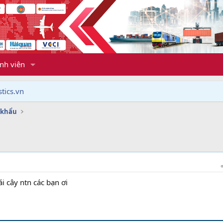
nh viên
tics.vn
 khẩu
i cây ntn các bạn ơi