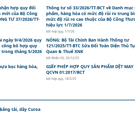
nhận hợp quy đối
Thông tư số 33/2026/TT-BCT về Danh mục 
n mới của Bộ Công
phẩm, hàng hóa có mức độ rủi ro trung bì
NG TƯ 37/2026/TT-
mức độ rủi ro cao thuộc của Bộ Công Th
hiệu lực 1/7/2026
bởi
hơp quy
,
1/7/26
 ngày 9/4/2026 quy
NÓNG: Bộ Tài Chính Ban Hành Thông tư
, công bố hợp quy
121/2025/TT-BTC Sửa Đổi Toàn Diện Thủ Tụ
y trong tháng 5/2026
Quan & Thuế XNK
bởi
Nhân Vũ
,
26/12/25
hựa bọc hàng hóa,
GIẤY PHÉP HỢP QUY SẢN PHẨM DỆT MAY
QCVN 01:2017/BCT
bởi
hơp quy
,
18/2/25
 băng tải, dây Curoa