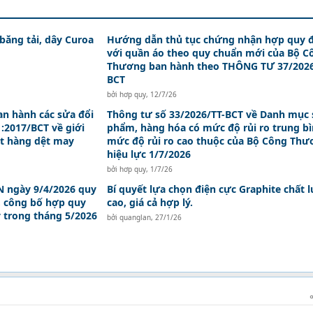
 băng tải, dây Curoa
Hướng dẫn thủ tục chứng nhận hợp quy đ
với quần áo theo quy chuẩn mới của Bộ C
Thương ban hành theo THÔNG TƯ 37/2026
BCT
bởi
hơp quy
,
12/7/26
an hành các sửa đổi
Thông tư số 33/2026/TT-BCT về Danh mục 
:2017/BCT về giới
phẩm, hàng hóa có mức độ rủi ro trung bì
t hàng dệt may
mức độ rủi ro cao thuộc của Bộ Công Th
hiệu lực 1/7/2026
bởi
hơp quy
,
1/7/26
 ngày 9/4/2026 quy
Bí quyết lựa chọn điện cực Graphite chất 
, công bố hợp quy
cao, giá cả hợp lý.
y trong tháng 5/2026
bởi
quanglan
,
27/1/26