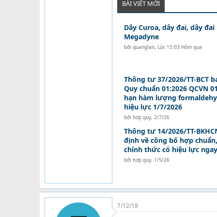
BÀI VIẾT MỚI
Dây Curoa, dây đai, dây đai
Megadyne
bởi
quanglan
,
Lúc 15:03 Hôm qua
Thông tư 37/2026/TT-BCT b
Quy chuẩn 01:2026 QCVN 01
hạn hàm lượng formaldehy
hiệu lực 1/7/2026
bởi
hơp quy
,
2/7/26
Thông tư 14/2026/TT-BKHCN
định về công bố hợp chuẩn
chính thức có hiệu lực nga
bởi
hơp quy
,
1/5/26
7/12/18