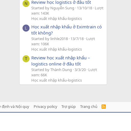
Review học logistics ở đâu tốt
N
Started by Nguyễn Sung
13/10/18
Lượt
xem: 143K
Học xuất nhập khẩu-logistics
Học xuất nhập khẩu ở Eximtrain có
L
tốt không?
Started by linhle2018
13/7/18
Lượt
xem: 106K
Học xuất nhập khẩu-logistics
Review học xuất nhập khẩu –
T
logistics online ở đâu tốt
Started by Thành Dung
3/3/20
Lượt
xem: 66K
Học xuất nhập khẩu-logistics
 định và Nội quy
Privacy policy
Trợ giúp
Trang chủ
R
S
S