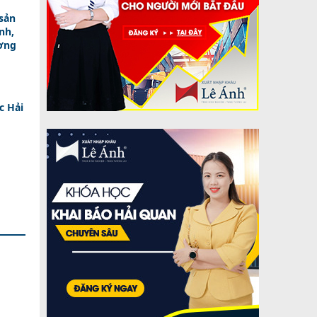
sản
nh,
ương
c Hải