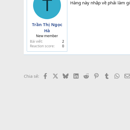
T
Hàng này nhập về phải làm gi
Trần Thị Ngọc
Hà
New member
Bài viết
2
Reaction score
0
Facebook
X
Bluesky
LinkedIn
Reddit
Pinterest
Tumblr
What
Chia sẻ: