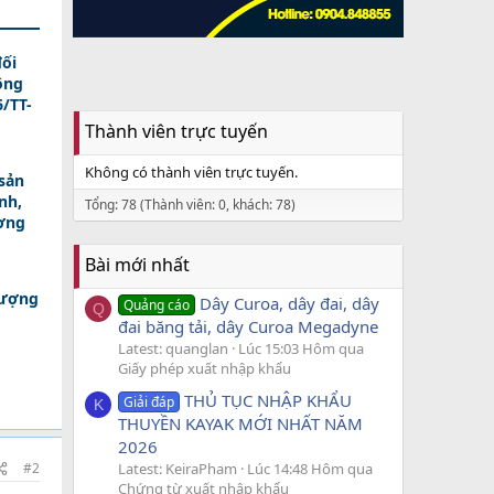
ối
ông
/TT-
Thành viên trực tuyến
Không có thành viên trực tuyến.
sản
nh,
Tổng: 78 (Thành viên: 0, khách: 78)
ương
Bài mới nhất
lượng
Dây Curoa, dây đai, dây
Quảng cáo
Q
đai băng tải, dây Curoa Megadyne
Latest: quanglan
Lúc 15:03 Hôm qua
Giấy phép xuất nhập khẩu
THỦ TỤC NHẬP KHẨU
Giải đáp
K
THUYỀN KAYAK MỚI NHẤT NĂM
2026
Latest: KeiraPham
Lúc 14:48 Hôm qua
#2
Chứng từ xuất nhập khẩu