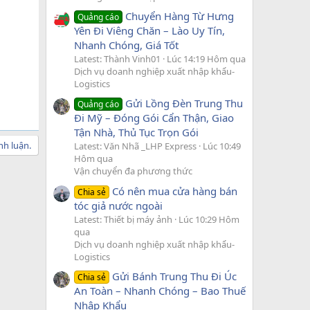
Chuyển Hàng Từ Hưng
Quảng cáo
Yên Đi Viêng Chăn – Lào Uy Tín,
Nhanh Chóng, Giá Tốt
Latest: Thành Vinh01
Lúc 14:19 Hôm qua
Dịch vụ doanh nghiệp xuất nhập khẩu-
Logistics
Gửi Lồng Đèn Trung Thu
Quảng cáo
Đi Mỹ – Đóng Gói Cẩn Thận, Giao
Tận Nhà, Thủ Tục Trọn Gói
nh luận.
Latest: Văn Nhã _LHP Express
Lúc 10:49
Hôm qua
Vận chuyển đa phương thức
Có nên mua cửa hàng bán
Chia sẻ
tóc giả nước ngoài
Latest: Thiết bị máy ảnh
Lúc 10:29 Hôm
qua
Dịch vụ doanh nghiệp xuất nhập khẩu-
Logistics
Gửi Bánh Trung Thu Đi Úc
Chia sẻ
An Toàn – Nhanh Chóng – Bao Thuế
Nhập Khẩu