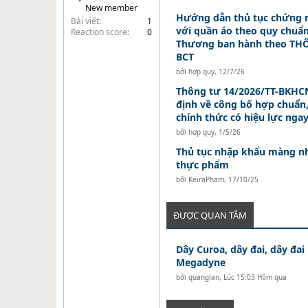
New member
t
Hướng dẫn thủ tục chứng 
Bài viết
1
e
với quần áo theo quy chuẩ
Reaction score
0
r
Thương ban hành theo THÔ
BCT
bởi
hơp quy
,
12/7/26
Thông tư 14/2026/TT-BKHCN
định về công bố hợp chuẩn
chính thức có hiệu lực nga
bởi
hơp quy
,
1/5/26
Thủ tục nhập khẩu màng n
thực phẩm
bởi
KeiraPham
,
17/10/25
ĐƯỢC QUAN TÂM
Dây Curoa, dây đai, dây đai
Megadyne
bởi
quanglan
,
Lúc 15:03 Hôm qua