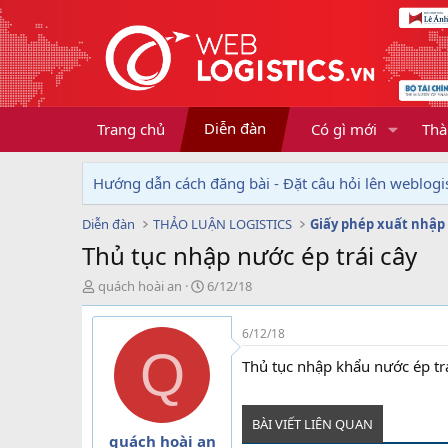
Diễn đàn
Trang chủ
Có gì mới
Thà
Hướng dẫn cách đăng bài - Đặt câu hỏi lên weblogis
Diễn đàn
THẢO LUẬN LOGISTICS
Giấy phép xuất nhập
Thủ tục nhập nước ép trái cây
T
N
quách hoài an
6/12/18
h
g
r
à
6/12/18
e
y
Q
a
g
Thủ tục nhập khẩu nước ép trá
d
ử
s
i
t
BÀI VIẾT LIÊN QUAN
a
quách hoài an
r