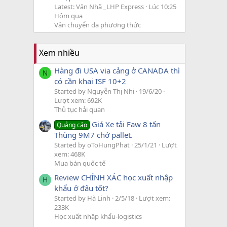
Latest: Văn Nhã _LHP Express
Lúc 10:25
Hôm qua
Vận chuyển đa phương thức
Xem nhiều
Hàng đi USA via cảng ở CANADA thì
N
có cần khai ISF 10+2
Started by Nguyễn Thị Nhi
19/6/20
Lượt xem: 692K
Thủ tục hải quan
Giá Xe tải Faw 8 tấn
Quảng cáo
Thùng 9M7 chở pallet.
Started by oToHungPhat
25/1/21
Lượt
xem: 468K
Mua bán quốc tế
Review CHÍNH XÁC học xuất nhập
H
khẩu ở đâu tốt?
Started by Hà Linh
2/5/18
Lượt xem:
233K
Học xuất nhập khẩu-logistics