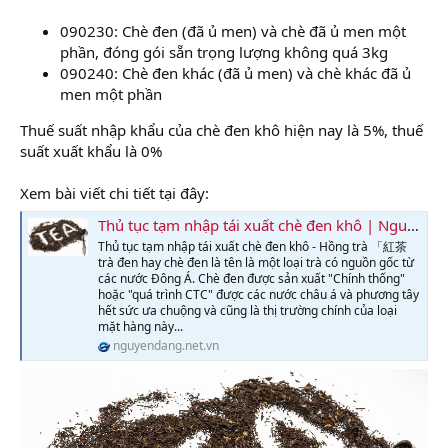
090230: Chè đen (đã ủ men) và chè đã ủ men một
phần, đóng gói sẵn trọng lượng không quá 3kg
090240: Chè đen khác (đã ủ men) và chè khác đã ủ
men một phần
Thuế suất nhập khẩu của chè đen khô hiện nay là 5%, thuế
suất xuất khẩu là 0%
Xem bài viết chi tiết tại đây:
Thủ tục tạm nhập tái xuất chè đen khô | Nguyên Đăng Việt Nam
Thủ tục tạm nhập tái xuất chè đen khô - Hồng trà 「紅茶
trà đen hay chè đen là tên là một loại trà có nguồn gốc từ
các nước Đông Á. Chè đen được sản xuất "Chính thống"
hoặc "quá trình CTC" được các nước châu á và phương tây
hết sức ưa chuộng và cũng là thị trường chính của loại
mặt hàng này...
nguyendang.net.vn