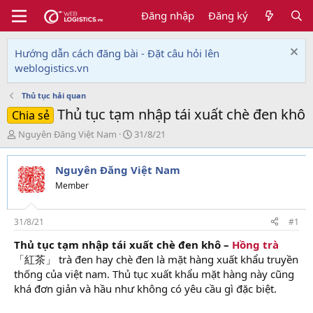
Đăng nhập
Đăng ký
Hướng dẫn cách đăng bài - Đặt câu hỏi lên
weblogistics.vn
Thủ tục hải quan
Thủ tục tạm nhập tái xuất chè đen khô
Chia sẻ
T
N
Nguyên Đăng Việt Nam
31/8/21
h
g
r
à
Nguyên Đăng Việt Nam
e
y
a
g
Member
d
ử
s
i
t
31/8/21
#1
a
Thủ tục tạm nhập tái xuất chè đen khô –
Hồng trà
r
「紅茶」 trà đen hay chè đen là mặt hàng xuất khẩu truyền
t
e
thống của việt nam. Thủ tục xuất khẩu mặt hàng này cũng
r
khá đơn giản và hầu như không có yêu cầu gì đặc biệt.