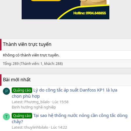
Thành viên trực tuyến
Không có thành viên trực tuyến.
Tổng: 289 (Thành viên: 1, khách: 288)
Bài mới nhất
Lý do công tắc áp suất Danfoss KP1 là lựa
Quảng cáo
P
chọn phù hợp
Latest: Phương_bilalo
Lúc 15:58
Định hướng nghề nghiệp
Tại sao hệ thống nước nóng cần công tắc dòng
Quảng cáo
T
chảy?
Latest: thuylinhbilalo
Lúc 14:22