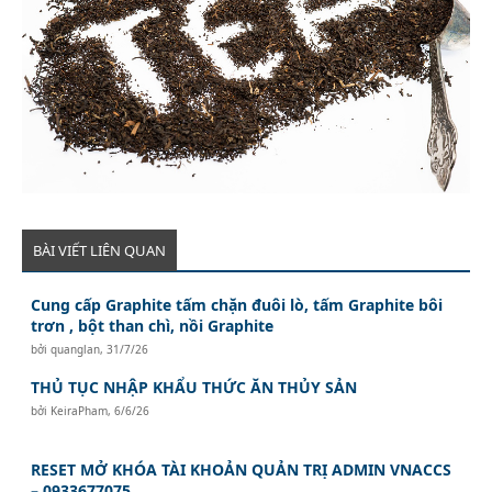
BÀI VIẾT LIÊN QUAN
Cung cấp Graphite tấm chặn đuôi lò, tấm Graphite bôi
trơn , bột than chì, nồi Graphite
bởi
quanglan
,
31/7/26
THỦ TỤC NHẬP KHẨU THỨC ĂN THỦY SẢN
bởi
KeiraPham
,
6/6/26
RESET MỞ KHÓA TÀI KHOẢN QUẢN TRỊ ADMIN VNACCS
– 0933677075