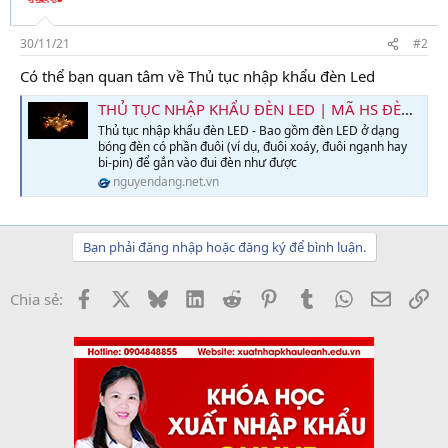
30/11/21
#2
Có thể bạn quan tâm về Thủ tục nhập khẩu đèn Led
THỦ TỤC NHẬP KHẨU ĐÈN LED | MÃ HS ĐÈN LED | THUẾ NHẬP KHẨU
Thủ tục nhập khẩu đèn LED - Bao gồm đèn LED ở dạng
bóng đèn có phần đuôi (ví dụ, đuôi xoáy, đuôi ngạnh hay
bi-pin) để gắn vào đui đèn như được
nguyendang.net.vn
Bạn phải đăng nhập hoặc đăng ký để bình luận.
Facebook
X
Bluesky
LinkedIn
Reddit
Pinterest
Tumblr
WhatsApp
Email
Li
Chia sẻ: