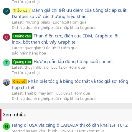
Tin tức cập nhật
Đánh giá chi tiết ưu điểm của Công tắc áp suất
Thảo luận
P
Danfoss so với các thương hiệu khác
Latest: Phương_bilalo
Lúc 16:58 Hôm qua
Dịch vụ doanh nghiệp xuất nhập khẩu-Logistics
Than điện cực, điện cực EDM, Graphite lõi
Quảng cáo
Q
inox, bột than chì, vảy Graphite
Latest: quanglan
Lúc 16:13 Hôm qua
Bảo hiểm hàng hóa
Hướng dẫn lắp đồng hồ áp suất chi tiết
Quảng cáo
T
Latest: thuylinhbilalo
Lúc 12:07 Hôm qua
Tin tức cập nhật
Phân biệt tóc giả bằng tóc thật và tóc giả sợi tổng
Chia sẻ
hợp chi tiết
Latest: Thiết bị máy ảnh
Lúc 09:21 Hôm qua
Dịch vụ doanh nghiệp xuất nhập khẩu-Logistics
Xem nhiều
Hàng đi USA via cảng ở CANADA thì có cần khai ISF 10+2
N
Started by Nguyễn Thị Nhi
19/6/20
Lượt xem: 692K