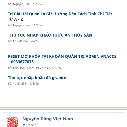
bởi
Nguyễn Hoài
,
23/6/26
Trị Giá Hải Quan Là Gì? Hướng Dẫn Cách Tính Chi Tiết
Từ A - Z
bởi
Nguyễn Hoài
,
11/6/26
THỦ TỤC NHẬP KHẨU THỨC ĂN THỦY SẢN
bởi
KeiraPham
,
6/6/26
RESET MỞ KHÓA TÀI KHOẢN QUẢN TRỊ ADMIN VNACCS
– 0933677075
bởi
KHAI HAI QUAN FPT.VNACCS
,
8/4/26
Thủ tục nhập khẩu đá granite
bởi
YenNhi38
,
17/3/26
Nguyên Đăng Việt Nam
Member