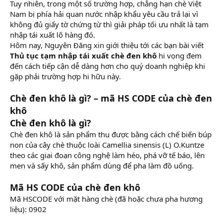
Tuy nhiên, trong một số trường hợp, chẳng hạn chè Việt
Nam bị phía hải quan nước nhập khẩu yêu cầu trả lại vì
không đủ giấy tờ chứng từ thì giải pháp tối ưu nhất là tạm
nhập tái xuất lô hàng đó.
Hôm nay, Nguyên Đăng xin giới thiệu tới các bạn bài viết
Thủ tục tạm nhập tái xuất chè đen khô
hi vọng đem
đến cách tiếp cận dễ dàng hơn cho quý doanh nghiệp khi
gặp phải trường hợp hi hữu này.
Chè đen khô là gì? – mã HS CODE của chè đen
khô
Chè đen khô là gì?
Chè đen khô là sản phẩm thu được bằng cách chế biến búp
non của cây chè thuộc loài Camellia sinensis (L) O.Kuntze
theo các giai đoạn công nghệ làm héo, phá vỡ tế báo, lên
men và sấy khô, sản phẩm dùng để pha làm đồ uống.
Mã HS CODE của chè đen khô
Mã HSCODE với mặt hàng chè (đã hoặc chưa pha hương
liệu): 0902