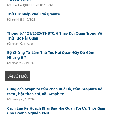
bởi
KHAI HAI QUAN FPT.VNACCS
,
8/4/26
Thủ tục nhập khẩu đá granite
bởi
YenNhi38
,
17/3/26
Thông tư 121/2025/TT-BTC: 6 Thay Đổi Quan Trọng Về
Thủ Tục Hải Quan
bởi
Nhân Vũ
,
11/2/26
Bộ Chứng Từ Làm Thủ Tục Hải Quan Đầy Đủ Gồm
Những Gì?
bởi
Nhân Vũ
,
24/1/26
BÀI VIẾT MỚI
Cung cấp Graphite tấm chặn đuôi lò, tấm Graphite bôi
trơn , bột than chì, nồi Graphite
bởi
quanglan
,
31/7/26
Cách Lập Kế Hoạch Khai Báo Hải Quan Tối Ưu Thời Gian
Cho Doanh Nghiệp XNK