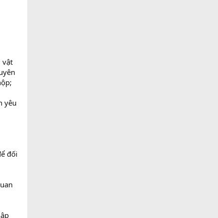
 vật
guyên
nộp;
n yêu
để đối
quan
hập