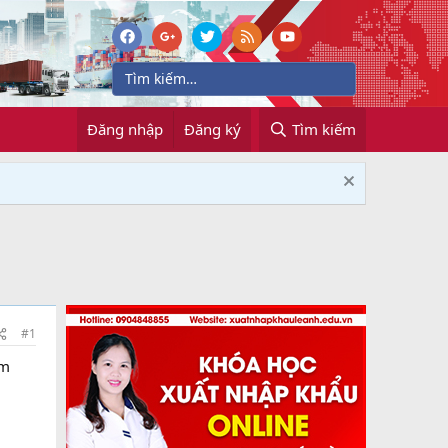
Đăng nhập
Đăng ký
Tìm kiếm
#1
ùm