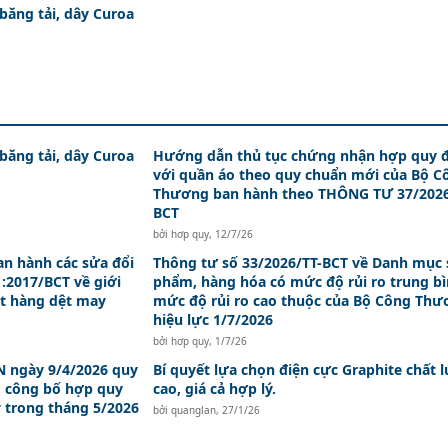
 băng tải, dây Curoa
 băng tải, dây Curoa
Hướng dẫn thủ tục chứng nhận hợp quy đ
với quần áo theo quy chuẩn mới của Bộ C
Thương ban hành theo THÔNG TƯ 37/2026
BCT
bởi
hơp quy
,
12/7/26
an hành các sửa đổi
Thông tư số 33/2026/TT-BCT về Danh mục 
:2017/BCT về giới
phẩm, hàng hóa có mức độ rủi ro trung bì
t hàng dệt may
mức độ rủi ro cao thuộc của Bộ Công Th
hiệu lực 1/7/2026
bởi
hơp quy
,
1/7/26
 ngày 9/4/2026 quy
Bí quyết lựa chọn điện cực Graphite chất 
, công bố hợp quy
cao, giá cả hợp lý.
y trong tháng 5/2026
bởi
quanglan
,
27/1/26