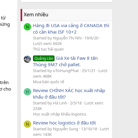
Xem nhiều
 từ
chứng
Hàng đi USA via cảng ở CANADA thì
N
có cần khai ISF 10+2
Started by Nguyễn Thị Nhi
19/6/20
Lượt xem: 692K
Thủ tục hải quan
Giá Xe tải Faw 8 tấn
Quảng cáo
Thùng 9M7 chở pallet.
Started by oToHungPhat
25/1/21
Lượt
xem: 468K
Mua bán quốc tế
trên
sơ cho
Review CHÍNH XÁC học xuất nhập
H
khẩu ở đâu tốt?
Started by Hà Linh
2/5/18
Lượt xem:
233K
Học xuất nhập khẩu-logistics
Review học logistics ở đâu tốt
N
Started by Nguyễn Sung
13/10/18
Lượt
xem: 143K