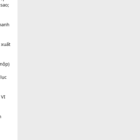
 sao;
thanh
 xuất
 nộp)
lục
 VI
n