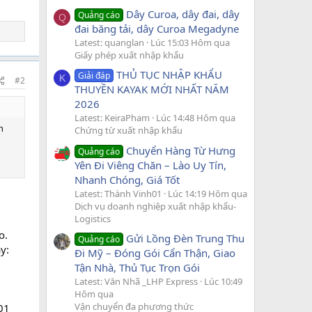
Dây Curoa, dây đai, dây
Quảng cáo
Q
đai băng tải, dây Curoa Megadyne
Latest: quanglan
Lúc 15:03 Hôm qua
Giấy phép xuất nhập khẩu
THỦ TỤC NHẬP KHẨU
Giải đáp
K
#2
THUYỀN KAYAK MỚI NHẤT NĂM
2026
Latest: KeiraPham
Lúc 14:48 Hôm qua
h
Chứng từ xuất nhập khẩu
Chuyển Hàng Từ Hưng
Quảng cáo
Yên Đi Viêng Chăn – Lào Uy Tín,
Nhanh Chóng, Giá Tốt
Latest: Thành Vinh01
Lúc 14:19 Hôm qua
Dịch vụ doanh nghiệp xuất nhập khẩu-
Logistics
o.
Gửi Lồng Đèn Trung Thu
Quảng cáo
y:
Đi Mỹ – Đóng Gói Cẩn Thận, Giao
Tận Nhà, Thủ Tục Trọn Gói
Latest: Văn Nhã _LHP Express
Lúc 10:49
Hôm qua
Vận chuyển đa phương thức
 01