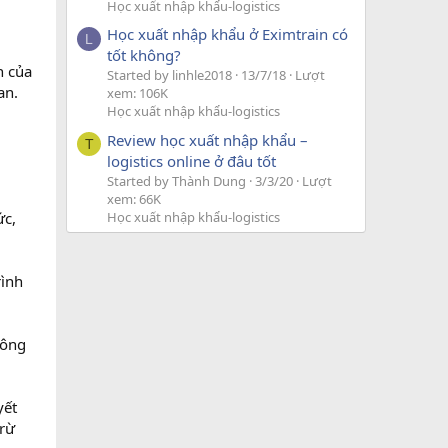
Học xuất nhập khẩu-logistics
Học xuất nhập khẩu ở Eximtrain có
L
tốt không?
n của
Started by linhle2018
13/7/18
Lượt
an.
xem: 106K
Học xuất nhập khẩu-logistics
Review học xuất nhập khẩu –
T
logistics online ở đâu tốt
Started by Thành Dung
3/3/20
Lượt
xem: 66K
ức,
Học xuất nhập khẩu-logistics
rình
công
yết
trừ