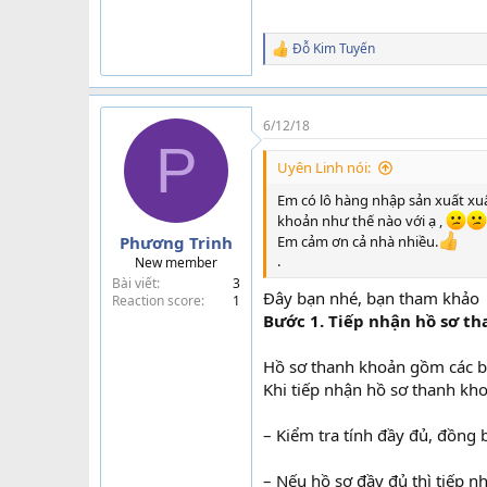
Đỗ Kim Tuyến
R
e
a
c
t
6/12/18
i
P
o
Uyên Linh nói:
n
s
Em có lô hàng nhập sản xuất xuấ
:
khoản như thế nào với ạ ,
Phương Trinh
Em cảm ơn cả nhà nhiều.
.
New member
Bài viết
3
Đây bạn nhé, bạn tham khảo
Reaction score
1
Bước 1. Tiếp nhận hồ sơ th
Hồ sơ thanh khoản gồm các bả
Khi tiếp nhận hồ sơ thanh kho
– Kiểm tra tính đầy đủ, đồng
– Nếu hồ sơ đầy đủ thì tiếp n