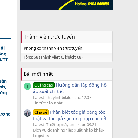
Thành viên trực tuyến
ối
Không có thành viên trực tuyến.
ông
Tổng: 68 (Thành viên: 0, khách: 68)
/TT-
Bài mới nhất
sản
Hướng dẫn lắp đồng hồ
Quảng cáo
nh,
T
áp suất chi tiết
ương
Latest: thuylinhbilalo
Lúc 12:07
Tin tức cập nhật
Phân biệt tóc giả bằng tóc
Chia sẻ
lượng
thật và tóc giả sợi tổng hợp chi tiết
Latest: Thiết bị máy ảnh
Lúc 09:21
Dịch vụ doanh nghiệp xuất nhập khẩu-
Logistics