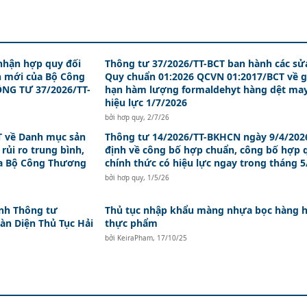
nhận hợp quy đối
Thông tư 37/2026/TT-BCT ban hành các sử
n mới của Bộ Công
Quy chuẩn 01:2026 QCVN 01:2017/BCT về g
NG TƯ 37/2026/TT-
hạn hàm lượng formaldehyt hàng dệt ma
hiệu lực 1/7/2026
bởi
hơp quy
,
2/7/26
T về Danh mục sản
Thông tư 14/2026/TT-BKHCN ngày 9/4/202
ủi ro trung bình,
định về công bố hợp chuẩn, công bố hợp 
ủa Bộ Công Thương
chính thức có hiệu lực ngay trong tháng 5
bởi
hơp quy
,
1/5/26
nh Thông tư
Thủ tục nhập khẩu màng nhựa bọc hàng h
àn Diện Thủ Tục Hải
thực phẩm
bởi
KeiraPham
,
17/10/25