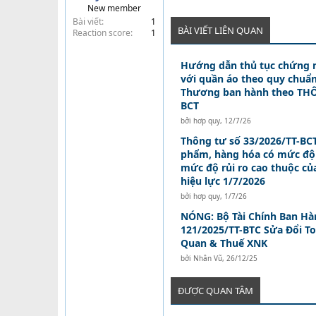
New member
t
Bài viết
1
e
BÀI VIẾT LIÊN QUAN
Reaction score
1
r
Hướng dẫn thủ tục chứng 
với quần áo theo quy chuẩ
Thương ban hành theo THÔ
BCT
bởi
hơp quy
,
12/7/26
Thông tư số 33/2026/TT-BC
phẩm, hàng hóa có mức độ r
mức độ rủi ro cao thuộc c
hiệu lực 1/7/2026
bởi
hơp quy
,
1/7/26
NÓNG: Bộ Tài Chính Ban Hà
121/2025/TT-BTC Sửa Đổi To
Quan & Thuế XNK
bởi
Nhân Vũ
,
26/12/25
ĐƯỢC QUAN TÂM