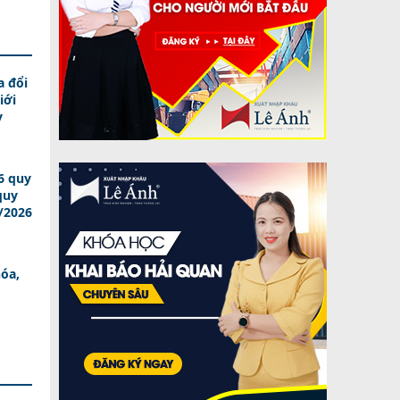
a đổi
iới
y
6 quy
quy
/2026
óa,