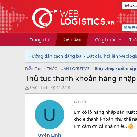
Diễn đàn
Trang chủ
Có gì mới
Thà
Hướng dẫn cách đăng bài - Đặt câu hỏi lên weblogis
Diễn đàn
THẢO LUẬN LOGISTICS
Giấy phép xuất nhập
Thủ tục thanh khoản hàng nhập 
T
N
Uyên Linh
6/12/18
h
g
r
à
6/12/18
e
y
U
a
g
Em có lô hàng nhập sản xuất x
d
ử
cho e thanh khoản như thế nà
s
i
t
Em cảm ơn cả nhà nhiều.
a
.
Uyên Linh
r