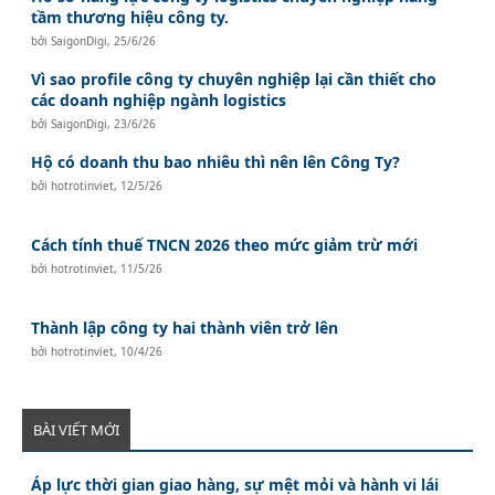
tầm thương hiệu công ty.
bởi
SaigonDigi
,
25/6/26
Vì sao profile công ty chuyên nghiệp lại cần thiết cho
các doanh nghiệp ngành logistics
bởi
SaigonDigi
,
23/6/26
Hộ có doanh thu bao nhiêu thì nên lên Công Ty?
bởi
hotrotinviet
,
12/5/26
Cách tính thuế TNCN 2026 theo mức giảm trừ mới
bởi
hotrotinviet
,
11/5/26
Thành lập công ty hai thành viên trở lên
bởi
hotrotinviet
,
10/4/26
BÀI VIẾT MỚI
Áp lực thời gian giao hàng, sự mệt mỏi và hành vi lái