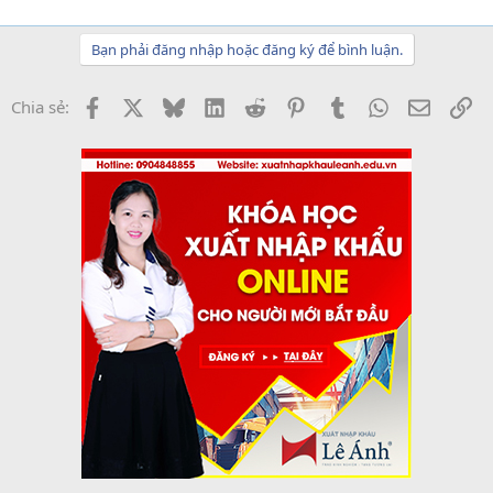
Bạn phải đăng nhập hoặc đăng ký để bình luận.
Facebook
X
Bluesky
LinkedIn
Reddit
Pinterest
Tumblr
WhatsApp
Email
Li
Chia sẻ: