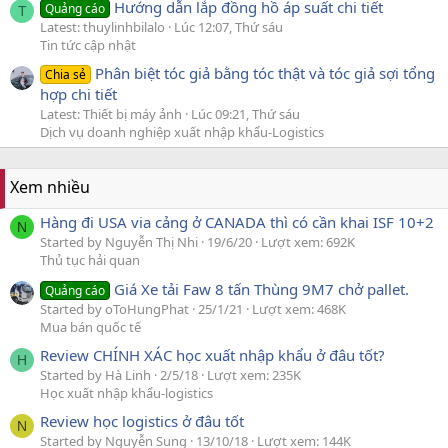
Hướng dẫn lắp đồng hồ áp suất chi tiết
Quảng cáo
T
Latest: thuylinhbilalo
Lúc 12:07, Thứ sáu
Tin tức cập nhật
Phân biệt tóc giả bằng tóc thật và tóc giả sợi tổng
Chia sẻ
hợp chi tiết
Latest: Thiết bị máy ảnh
Lúc 09:21, Thứ sáu
Dịch vụ doanh nghiệp xuất nhập khẩu-Logistics
Xem nhiều
Hàng đi USA via cảng ở CANADA thì có cần khai ISF 10+2
N
Started by Nguyễn Thị Nhi
19/6/20
Lượt xem: 692K
Thủ tục hải quan
Giá Xe tải Faw 8 tấn Thùng 9M7 chở pallet.
Quảng cáo
Started by oToHungPhat
25/1/21
Lượt xem: 468K
Mua bán quốc tế
Review CHÍNH XÁC học xuất nhập khẩu ở đâu tốt?
H
Started by Hà Linh
2/5/18
Lượt xem: 235K
Học xuất nhập khẩu-logistics
Review học logistics ở đâu tốt
N
Started by Nguyễn Sung
13/10/18
Lượt xem: 144K