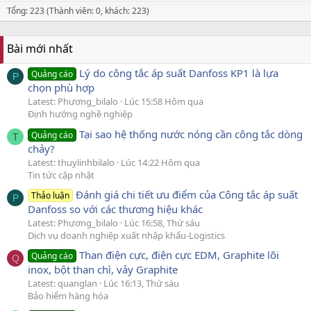
Tổng: 223 (Thành viên: 0, khách: 223)
Bài mới nhất
Lý do công tắc áp suất Danfoss KP1 là lựa
Quảng cáo
P
chọn phù hợp
Latest: Phương_bilalo
Lúc 15:58 Hôm qua
Định hướng nghề nghiệp
Tại sao hệ thống nước nóng cần công tắc dòng
Quảng cáo
T
chảy?
Latest: thuylinhbilalo
Lúc 14:22 Hôm qua
Tin tức cập nhật
Đánh giá chi tiết ưu điểm của Công tắc áp suất
Thảo luận
P
Danfoss so với các thương hiệu khác
Latest: Phương_bilalo
Lúc 16:58, Thứ sáu
Dịch vụ doanh nghiệp xuất nhập khẩu-Logistics
Than điện cực, điện cực EDM, Graphite lõi
Quảng cáo
Q
inox, bột than chì, vảy Graphite
Latest: quanglan
Lúc 16:13, Thứ sáu
Bảo hiểm hàng hóa