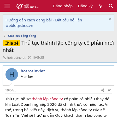
Đăng nhập
Đăng ký
Hướng dẫn cách đăng bài - Đặt câu hỏi lên
weblogistics.vn
Giao lưu cộng đồng
Thủ tục thành lập công ty cổ phần mới
Chia sẻ
nhất
T
N
hotrotinviet
19/5/25
h
g
r
à
hotrotinviet
e
y
H
a
g
Member
d
ử
s
i
t
19/5/25
#1
a
Thủ tục, hồ sơ
thành lập công ty
cổ phần có nhiều thay đổi
r
khi Luật Doanh nghiệp 2020 đã chính thức có hiệu lực. Vì
t
e
thế, trong bài viết này, dịch vụ thành lập công ty của Kế
r
Toán Tín Việt sẽ hướng dẫn Quý khách thành lập công ty