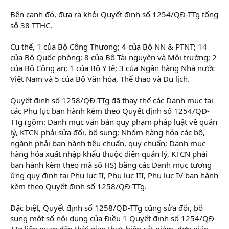
Bên cạnh đó, đưa ra khỏi Quyết định số 1254/QĐ-TTg tổng
số 38 TTHC.
Cụ thể, 1 của Bộ Công Thương; 4 của Bộ NN & PTNT; 14
của Bộ Quốc phòng; 8 của Bộ Tài nguyên và Môi trường; 2
của Bộ Công an; 1 của Bộ Y tế; 3 của Ngân hàng Nhà nước
Việt Nam và 5 của Bộ Văn hóa, Thể thao và Du lịch.
Quyết định số 1258/QĐ-TTg đã thay thế các Danh mục tại
các Phụ lục ban hành kèm theo Quyết định số 1254/QĐ-
TTg (gồm: Danh mục văn bản quy phạm pháp luật về quản
lý, KTCN phải sửa đổi, bổ sung; Nhóm hàng hóa các bộ,
ngành phải ban hành tiêu chuẩn, quy chuẩn; Danh mục
hàng hóa xuất nhập khẩu thuộc diện quản lý, KTCN phải
ban hành kèm theo mã số HS) bằng các Danh mục tương
ứng quy định tại Phụ lục II, Phụ lục III, Phụ lục IV ban hành
kèm theo Quyết định số 1258/QĐ-TTg.
Đặc biệt, Quyết định số 1258/QĐ-TTg cũng sửa đổi, bổ
sung một số nội dung của Điều 1 Quyết định số 1254/QĐ-
TTg liên quan đến thời gian thực hiện cắt giảm, đơn giản