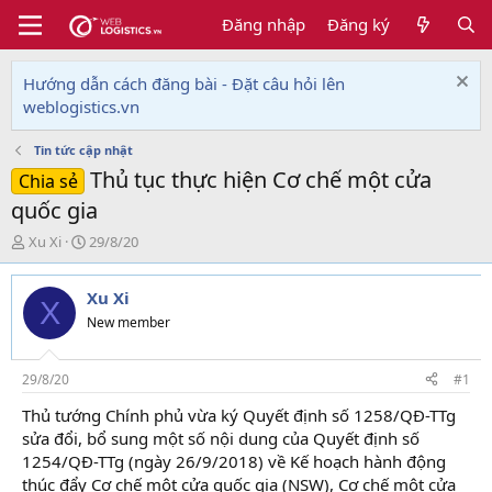
Đăng nhập
Đăng ký
Hướng dẫn cách đăng bài - Đặt câu hỏi lên
weblogistics.vn
Tin tức cập nhật
Thủ tục thực hiện Cơ chế một cửa
Chia sẻ
quốc gia
T
N
Xu Xi
29/8/20
h
g
r
à
Xu Xi
e
y
X
a
g
New member
d
ử
s
i
t
29/8/20
#1
a
Thủ tướng Chính phủ vừa ký Quyết định số 1258/QĐ-TTg
r
sửa đổi, bổ sung một số nội dung của Quyết định số
t
e
1254/QĐ-TTg (ngày 26/9/2018) về Kế hoạch hành động
r
thúc đẩy Cơ chế một cửa quốc gia (NSW), Cơ chế một cửa