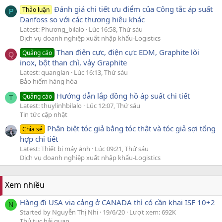
Đánh giá chi tiết ưu điểm của Công tắc áp suất
Thảo luận
P
Danfoss so với các thương hiệu khác
Latest: Phương_bilalo
Lúc 16:58, Thứ sáu
Dịch vụ doanh nghiệp xuất nhập khẩu-Logistics
Than điện cực, điện cực EDM, Graphite lõi
Quảng cáo
Q
inox, bột than chì, vảy Graphite
Latest: quanglan
Lúc 16:13, Thứ sáu
Bảo hiểm hàng hóa
Hướng dẫn lắp đồng hồ áp suất chi tiết
Quảng cáo
T
Latest: thuylinhbilalo
Lúc 12:07, Thứ sáu
Tin tức cập nhật
Phân biệt tóc giả bằng tóc thật và tóc giả sợi tổng
Chia sẻ
hợp chi tiết
Latest: Thiết bị máy ảnh
Lúc 09:21, Thứ sáu
Dịch vụ doanh nghiệp xuất nhập khẩu-Logistics
Xem nhiều
Hàng đi USA via cảng ở CANADA thì có cần khai ISF 10+2
N
Started by Nguyễn Thị Nhi
19/6/20
Lượt xem: 692K
Thủ tục hải quan