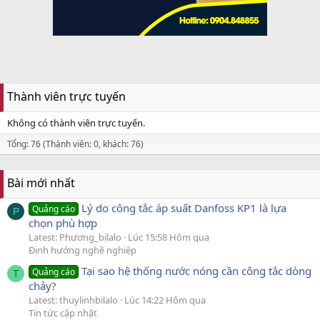
Thành viên trực tuyến
Không có thành viên trực tuyến.
Tổng: 76 (Thành viên: 0, khách: 76)
Bài mới nhất
Lý do công tắc áp suất Danfoss KP1 là lựa
Quảng cáo
P
chọn phù hợp
Latest: Phương_bilalo
Lúc 15:58 Hôm qua
Định hướng nghề nghiệp
Tại sao hệ thống nước nóng cần công tắc dòng
Quảng cáo
T
chảy?
Latest: thuylinhbilalo
Lúc 14:22 Hôm qua
Tin tức cập nhật