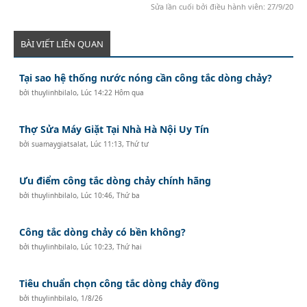
Sửa lần cuối bởi điều hành viên:
27/9/20
BÀI VIẾT LIÊN QUAN
Tại sao hệ thống nước nóng cần công tắc dòng chảy?
bởi
thuylinhbilalo
,
Lúc 14:22 Hôm qua
Thợ Sửa Máy Giặt Tại Nhà Hà Nội Uy Tín
bởi
suamaygiatsalat
,
Lúc 11:13, Thứ tư
Ưu điểm công tắc dòng chảy chính hãng
bởi
thuylinhbilalo
,
Lúc 10:46, Thứ ba
Công tắc dòng chảy có bền không?
bởi
thuylinhbilalo
,
Lúc 10:23, Thứ hai
Tiêu chuẩn chọn công tắc dòng chảy đồng
bởi
thuylinhbilalo
,
1/8/26