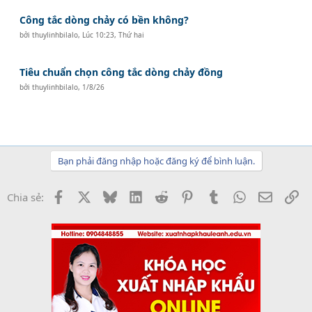
Công tắc dòng chảy có bền không?
bởi
thuylinhbilalo
,
Lúc 10:23, Thứ hai
Tiêu chuẩn chọn công tắc dòng chảy đồng
bởi
thuylinhbilalo
,
1/8/26
Bạn phải đăng nhập hoặc đăng ký để bình luận.
Facebook
X
Bluesky
LinkedIn
Reddit
Pinterest
Tumblr
WhatsApp
Email
Li
Chia sẻ: