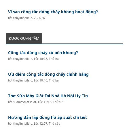
Vì sao công tắc dòng chảy không hoạt động?
bởi
thuylinhbilalo
,
29/7/26
ĐƯỢC QUAN TÂM
Công tắc dòng chảy có bền không?
bởi
thuylinhbilalo
,
Lúc 10:23, Thứ hai
Ưu điểm công tắc dòng chảy chính hãng
bởi
thuylinhbilalo
,
Lúc 10:46, Thứ ba
Thợ Sửa Máy Giặt Tại Nhà Hà Nội Uy Tín
bởi
suamaygiatsalat
,
Lúc 11:13, Thứ tư
Hướng dẫn lắp đồng hồ áp suất chi tiết
bởi
thuylinhbilalo
,
Lúc 12:07, Thứ sáu