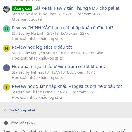
Giá Xe tải Faw 8 tấn Thùng 9M7 chở pallet.
Quảng cáo
Started by oToHungPhat
25/1/21
Lượt xem: 468K
Mua bán quốc tế
Review CHÍNH XÁC học xuất nhập khẩu ở đâu tốt?
H
Started by Hà Linh
2/5/18
Lượt xem: 237K
Học xuất nhập khẩu-logistics
Review học logistics ở đâu tốt
N
Started by Nguyễn Sung
13/10/18
Lượt xem: 145K
Học xuất nhập khẩu-logistics
Học xuất nhập khẩu ở Eximtrain có tốt không?
L
Started by linhle2018
13/7/18
Lượt xem: 107K
Học xuất nhập khẩu-logistics
Review học xuất nhập khẩu – logistics online ở đâu tốt
T
Started by Thành Dung
3/3/20
Lượt xem: 66K
Học xuất nhập khẩu-logistics
Tin tức cập nhật
Tiếng Việt (VN)
Liên hệ
Quy định và Nội quy
Privacy policy
Trợ giúp
Trang chủ