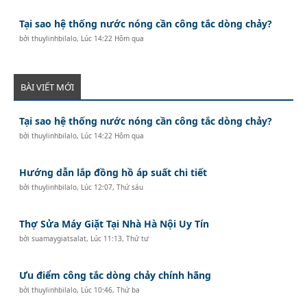
Tại sao hệ thống nước nóng cần công tắc dòng chảy?
bởi
thuylinhbilalo
,
Lúc 14:22 Hôm qua
BÀI VIẾT MỚI
Tại sao hệ thống nước nóng cần công tắc dòng chảy?
bởi
thuylinhbilalo
,
Lúc 14:22 Hôm qua
Hướng dẫn lắp đồng hồ áp suất chi tiết
bởi
thuylinhbilalo
,
Lúc 12:07, Thứ sáu
Thợ Sửa Máy Giặt Tại Nhà Hà Nội Uy Tín
bởi
suamaygiatsalat
,
Lúc 11:13, Thứ tư
Ưu điểm công tắc dòng chảy chính hãng
bởi
thuylinhbilalo
,
Lúc 10:46, Thứ ba