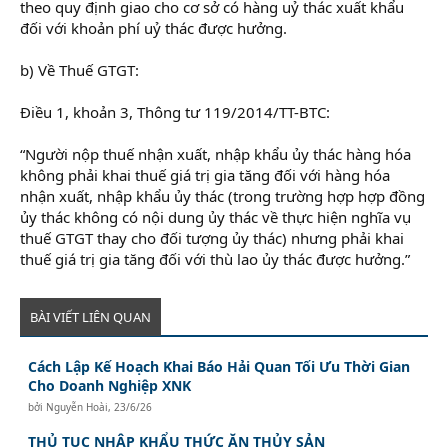
theo quy định giao cho cơ sở có hàng uỷ thác xuất khẩu
đối với khoản phí uỷ thác được hưởng.
b) Về Thuế GTGT:
Điều 1, khoản 3, Thông tư 119/2014/TT-BTC:
“Người nộp thuế nhận xuất, nhập khẩu ủy thác hàng hóa
không phải khai thuế giá trị gia tăng đối với hàng hóa
nhận xuất, nhập khẩu ủy thác (trong trường hợp hợp đồng
ủy thác không có nội dung ủy thác về thực hiện nghĩa vụ
thuế GTGT thay cho đối tượng ủy thác) nhưng phải khai
thuế giá trị gia tăng đối với thù lao ủy thác được hưởng.”
BÀI VIẾT LIÊN QUAN
Cách Lập Kế Hoạch Khai Báo Hải Quan Tối Ưu Thời Gian
Cho Doanh Nghiệp XNK
bởi
Nguyễn Hoài
,
23/6/26
THỦ TỤC NHẬP KHẨU THỨC ĂN THỦY SẢN