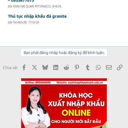
– 0933677075
bởi
KHAI HAI QUAN FPT.VNACCS
,
8/4/26
Thủ tục nhập khẩu đá granite
bởi
YenNhi38
,
17/3/26
Bạn phải đăng nhập hoặc đăng ký để bình luận.
Facebook
X
Bluesky
LinkedIn
Reddit
Pinterest
Tumblr
WhatsApp
Email
Li
Chia sẻ: