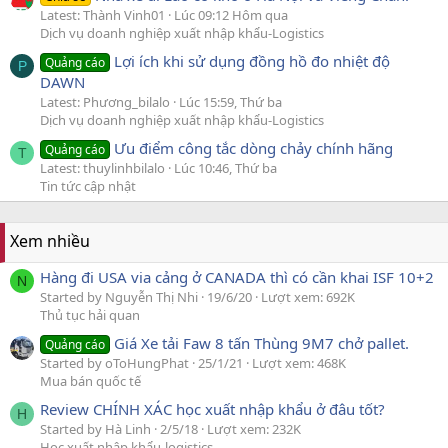
Latest: Thành Vinh01
Lúc 09:12 Hôm qua
Dịch vụ doanh nghiệp xuất nhập khẩu-Logistics
Lợi ích khi sử dụng đồng hồ đo nhiệt độ
Quảng cáo
P
DAWN
Latest: Phương_bilalo
Lúc 15:59, Thứ ba
Dịch vụ doanh nghiệp xuất nhập khẩu-Logistics
Ưu điểm công tắc dòng chảy chính hãng
Quảng cáo
T
Latest: thuylinhbilalo
Lúc 10:46, Thứ ba
Tin tức cập nhật
Xem nhiều
Hàng đi USA via cảng ở CANADA thì có cần khai ISF 10+2
N
Started by Nguyễn Thị Nhi
19/6/20
Lượt xem: 692K
Thủ tục hải quan
Giá Xe tải Faw 8 tấn Thùng 9M7 chở pallet.
Quảng cáo
Started by oToHungPhat
25/1/21
Lượt xem: 468K
Mua bán quốc tế
Review CHÍNH XÁC học xuất nhập khẩu ở đâu tốt?
H
Started by Hà Linh
2/5/18
Lượt xem: 232K
Học xuất nhập khẩu-logistics