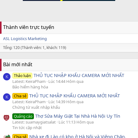
Thành viên trực tuyến
ASL Logistics Marketing
Tổng: 120 (Thành viên: 1, khách: 119)
Bài mới nhất
THỦ TỤC NHẬP KHẨU CAMERA MỚI NHẤT
Thảo luận
K
Latest: KeiraPham
Lúc 14:44 Hôm qua
Bảo hiểm hàng hóa
THỦ TỤC NHẬP KHẨU CAMERA MỚI NHẤT
Chia sẻ
K
Latest: KeiraPham
Lúc 14:39 Hôm qua
Chứng từ xuất nhập khẩu
Thợ Sửa Máy Giặt Tại Nhà Hà Nội Uy Tín
Quảng cáo
Latest: suamaygiatsalat
Lúc 11:13 Hôm qua
Tin tức cập nhật
Nhà xe đi Lào có kho ở Hà Nội và Viêng Chăn.
Chia sẻ