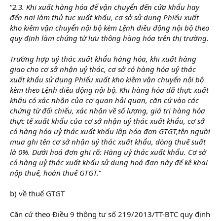
“
2.3. Khi xuất hàng hóa để vận chuyển đến cửa khẩu hay
đến nơi làm thủ tục xuất khẩu, cơ sở sử dụng Phiếu xuất
kho kiêm vận chuyển nội bộ kèm Lệnh điều động nội bộ theo
quy định làm chứng từ lưu thông hàng hóa trên thị trường.
Trường hợp uỷ thác xuất khẩu hàng hóa, khi xuất hàng
giao cho cơ sở nhận uỷ thác, cơ sở có hàng hóa uỷ thác
xuất khẩu sử dụng Phiếu xuất kho kiêm vận chuyển nội bộ
kèm theo Lệnh điều động nội bộ. Khi hàng hóa đã thực xuất
khẩu có xác nhận của cơ quan hải quan, căn cứ vào các
chứng từ đối chiếu, xác nhận về số lượng, giá trị hàng hóa
thực tế xuất khẩu của cơ sở nhận uỷ thác xuất khẩu, cơ sở
có hàng hóa uỷ thác xuất khẩu lập hóa đơn GTGT,tên người
mua ghi tên cơ sở nhận uỷ thác xuất khẩu, dòng thuế suất
là 0%. Dưới hoá đơn ghi rõ: Hàng uỷ thác xuất khẩu. Cơ sở
có hàng uỷ thác xuất khẩu sử dụng hoá đơn này để kê khai
nộp thuế, hoàn thuế GTGT.
“
b) về thuế GTGT
Căn cứ theo Điều 9 thông tư số 219/2013/TT-BTC quy định