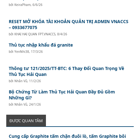
bởi
KeiraPham
,
6/6/26
RESET MỞ KHÓA TÀI KHOẢN QUẢN TRỊ ADMIN VNACCS
– 0933677075
bởi
KHAI HAI QUAN FPT.VNACCS
,
8/4/26
Thủ tục nhập khẩu đá granite
bởi
YenNhi38
,
17/3/26
Thông tư 121/2025/TT-BTC: 6 Thay Đổi Quan Trọng Về
Thủ Tục Hải Quan
bởi
Nhân Vũ
,
11/2/26
Bộ Chứng Từ Làm Thủ Tục Hải Quan Đầy Đủ Gồm
Những Gì?
bởi
Nhân Vũ
,
24/1/26
ĐƯỢC QUAN TÂM
Cung cấp Graphite tấm chặn đuôi lò, tấm Graphite bôi