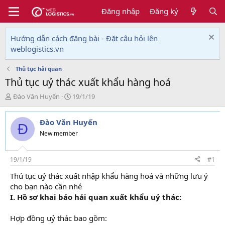
Đăng nhập
Đăng ký
Hướng dẫn cách đăng bài - Đặt câu hỏi lên
weblogistics.vn
Thủ tục hải quan
Thủ tục uỷ thác xuất khẩu hàng hoá
T
N
Đào Văn Huyến
19/1/19
h
g
r
à
Đào Văn Huyến
e
y
Đ
a
g
New member
d
ử
s
i
t
19/1/19
#1
a
Thủ tục uỷ thác xuất nhập khẩu hàng hoá và những lưu ý
r
cho bạn nào cần nhé
t
e
I. Hồ sơ khai báo hải quan xuất khẩu uỷ thác:
r
Hợp đồng uỷ thác bao gồm: