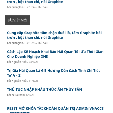
trơn , bột than chì, nồi Graphite
bởi
quanglan
,
Lúc 10:46, Thứ sáu
BÀI VIẾT MỚI
Cung cấp Graphite tấm chặn đuôi lò, tấm Graphite bôi
trơn , bột than chì, nồi Graphite
bởi
quanglan
,
Lúc 10:46, Thứ sáu
Cách Lập Kế Hoạch Khai Báo Hải Quan Tối Ưu Thời Gian
Cho Doanh Nghiệp XNK
bởi
Nguyễn Hoài
,
23/6/26
Trị Giá Hải Quan Là Gì? Hướng Dẫn Cách Tính Chi Tiết
Từ A - Z
bởi
Nguyễn Hoài
,
11/6/26
THỦ TỤC NHẬP KHẨU THỨC ĂN THỦY SẢN
bởi
KeiraPham
,
6/6/26
RESET MỞ KHÓA TÀI KHOẢN QUẢN TRỊ ADMIN VNACCS