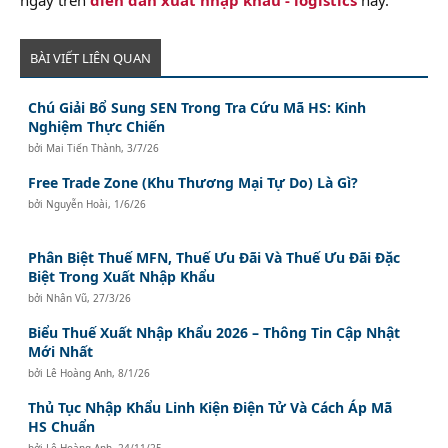
BÀI VIẾT LIÊN QUAN
Chú Giải Bổ Sung SEN Trong Tra Cứu Mã HS: Kinh
Nghiệm Thực Chiến
bởi
Mai Tiến Thành
,
3/7/26
Free Trade Zone (Khu Thương Mại Tự Do) Là Gì?
bởi
Nguyễn Hoài
,
1/6/26
Phân Biệt Thuế MFN, Thuế Ưu Đãi Và Thuế Ưu Đãi Đặc
Biệt Trong Xuất Nhập Khẩu
bởi
Nhân Vũ
,
27/3/26
Biểu Thuế Xuất Nhập Khẩu 2026 – Thông Tin Cập Nhật
Mới Nhất
bởi
Lê Hoàng Anh
,
8/1/26
Thủ Tục Nhập Khẩu Linh Kiện Điện Tử Và Cách Áp Mã
HS Chuẩn
bởi
Lê Hoàng Anh
,
24/11/25