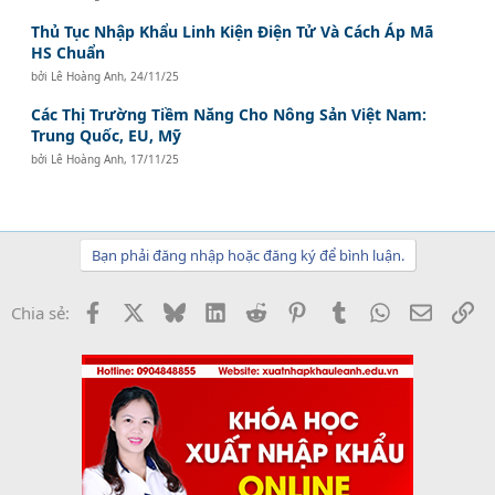
Thủ Tục Nhập Khẩu Linh Kiện Điện Tử Và Cách Áp Mã
HS Chuẩn
bởi
Lê Hoàng Anh
,
24/11/25
Các Thị Trường Tiềm Năng Cho Nông Sản Việt Nam:
Trung Quốc, EU, Mỹ
bởi
Lê Hoàng Anh
,
17/11/25
Bạn phải đăng nhập hoặc đăng ký để bình luận.
Facebook
X
Bluesky
LinkedIn
Reddit
Pinterest
Tumblr
WhatsApp
Email
Li
Chia sẻ: