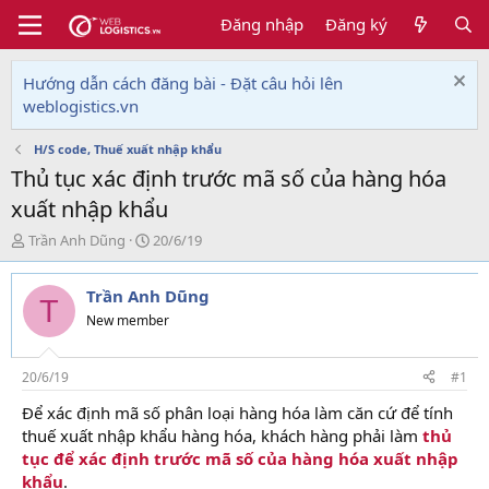
Đăng nhập
Đăng ký
Hướng dẫn cách đăng bài - Đặt câu hỏi lên
weblogistics.vn
H/S code, Thuế xuất nhập khẩu
Thủ tục xác định trước mã số của hàng hóa
xuất nhập khẩu
T
N
Trần Anh Dũng
20/6/19
h
g
r
à
Trần Anh Dũng
e
y
T
a
g
New member
d
ử
s
i
t
20/6/19
#1
a
Để xác định mã số phân loại hàng hóa làm căn cứ để tính
r
thuế xuất nhập khẩu hàng hóa, khách hàng phải làm
thủ
t
e
tục để xác định trước mã số của hàng hóa xuất nhập
r
khẩu
.