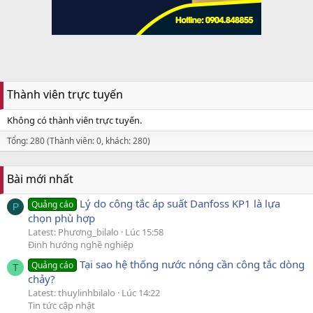
Thành viên trực tuyến
Không có thành viên trực tuyến.
Tổng: 280 (Thành viên: 0, khách: 280)
Bài mới nhất
Lý do công tắc áp suất Danfoss KP1 là lựa
Quảng cáo
P
chọn phù hợp
Latest: Phương_bilalo
Lúc 15:58
Định hướng nghề nghiệp
Tại sao hệ thống nước nóng cần công tắc dòng
Quảng cáo
T
chảy?
Latest: thuylinhbilalo
Lúc 14:22
Tin tức cập nhật