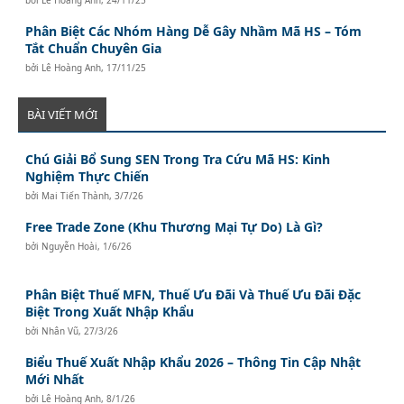
Phân Biệt Các Nhóm Hàng Dễ Gây Nhầm Mã HS – Tóm
Tắt Chuẩn Chuyên Gia
bởi
Lê Hoàng Anh
,
17/11/25
BÀI VIẾT MỚI
Chú Giải Bổ Sung SEN Trong Tra Cứu Mã HS: Kinh
Nghiệm Thực Chiến
bởi
Mai Tiến Thành
,
3/7/26
Free Trade Zone (Khu Thương Mại Tự Do) Là Gì?
bởi
Nguyễn Hoài
,
1/6/26
Phân Biệt Thuế MFN, Thuế Ưu Đãi Và Thuế Ưu Đãi Đặc
Biệt Trong Xuất Nhập Khẩu
bởi
Nhân Vũ
,
27/3/26
Biểu Thuế Xuất Nhập Khẩu 2026 – Thông Tin Cập Nhật
Mới Nhất
bởi
Lê Hoàng Anh
,
8/1/26