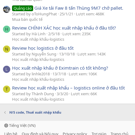
Giá Xe tải Faw 8 tấn Thùng 9M7 chở pallet.
Quảng cáo
Started by oToHungPhat
25/1/21
Lượt xem: 468K
Mua bán quốc tế
Review CHÍNH XÁC học xuất nhập khẩu ở đâu tốt?
H
Started by Hà Linh
2/5/18
Lượt xem: 235K
Học xuất nhập khẩu-logistics
Review học logistics ở đâu tốt
N
Started by Nguyễn Sung
13/10/18
Lượt xem: 143K
Học xuất nhập khẩu-logistics
Học xuất nhập khẩu ở Eximtrain có tốt không?
L
Started by linhle2018
13/7/18
Lượt xem: 106K
Học xuất nhập khẩu-logistics
Review học xuất nhập khẩu – logistics online ở đâu tốt
T
Started by Thành Dung
3/3/20
Lượt xem: 66K
Học xuất nhập khẩu-logistics
H/S code, Thuế xuất nhập khẩu
Tiếng Việt (VN)
Liên hệ
Quy định và Nội quy
Privacy policy
Trợ giúp
Trang chủ