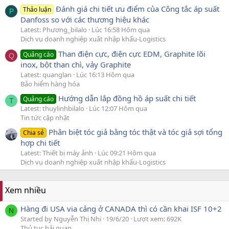
Đánh giá chi tiết ưu điểm của Công tắc áp suất
Thảo luận
P
Danfoss so với các thương hiệu khác
Latest: Phương_bilalo
Lúc 16:58 Hôm qua
Dịch vụ doanh nghiệp xuất nhập khẩu-Logistics
Than điện cực, điện cực EDM, Graphite lõi
Quảng cáo
Q
inox, bột than chì, vảy Graphite
Latest: quanglan
Lúc 16:13 Hôm qua
Bảo hiểm hàng hóa
Hướng dẫn lắp đồng hồ áp suất chi tiết
Quảng cáo
T
Latest: thuylinhbilalo
Lúc 12:07 Hôm qua
Tin tức cập nhật
Phân biệt tóc giả bằng tóc thật và tóc giả sợi tổng
Chia sẻ
hợp chi tiết
Latest: Thiết bị máy ảnh
Lúc 09:21 Hôm qua
Dịch vụ doanh nghiệp xuất nhập khẩu-Logistics
Xem nhiều
Hàng đi USA via cảng ở CANADA thì có cần khai ISF 10+2
N
Started by Nguyễn Thị Nhi
19/6/20
Lượt xem: 692K
Thủ tục hải quan