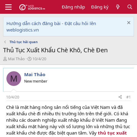
Đăng nhập
Đăng ký
Hướng dẫn cách đăng bài - Đặt câu hỏi lên
weblogistics.vn
Thủ tục hải quan
Thủ Tục Xuất Khẩu Chè Khô, Chè Đen
T
N
Mai Thảo
10/4/20
h
g
r
à
Mai Thảo
e
y
M
a
g
New member
d
ử
s
i
t
10/4/20
#1
a
Chè là mặt hàng nông sản nổi tiếng của Việt Nam và đã
r
xuất khẩu chè đi nhiều thị trường lớn trên thế giới. Có khá
t
e
nhiều các doanh nghiệp xuất nhập khẩu ở Việt Nam đang
r
xuất khẩu mặt hàng này với số lượng lớn và những thủ tục
xuất khẩu chè được đặc biệt quan tâm. Vậy
thủ tục xuất