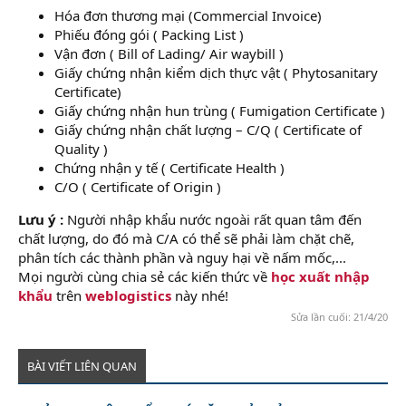
Hóa đơn thương mại (Commercial Invoice)
Phiếu đóng gói ( Packing List )
Vận đơn ( Bill of Lading/ Air waybill )
Giấy chứng nhận kiểm dịch thực vật ( Phytosanitary
Certificate)
Giấy chứng nhận hun trùng ( Fumigation Certificate )
Giấy chứng nhận chất lượng – C/Q ( Certificate of
Quality )
Chứng nhận y tế ( Certificate Health )
C/O ( Certificate of Origin )
Lưu ý :
Người nhập khẩu nước ngoài rất quan tâm đến
chất lượng, do đó mà C/A có thể sẽ phải làm chặt chẽ,
phân tích các thành phần và nguy hại về nấm mốc,...
Mọi người cùng chia sẻ các kiến thức về
học xuất nhập
khẩu
trên
weblogistics
này nhé!
Sửa lần cuối:
21/4/20
BÀI VIẾT LIÊN QUAN