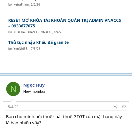
bởi
KeiraPham
,
6/6/26
RESET MỞ KHÓA TÀI KHOẢN QUẢN TRỊ ADMIN VNACCS
– 0933677075
bởi
KHAI HAI QUAN FPT.VNACCS
,
8/4/26
Thủ tục nhập khẩu đá granite
bởi
YenNhi38
,
17/3/26
Ngọc Huy
N
New member
15/4/20
#2
Bạn cho mình hỏi thuế suất thuế GTGT của mặt hàng này
là bao nhiêu vậy?