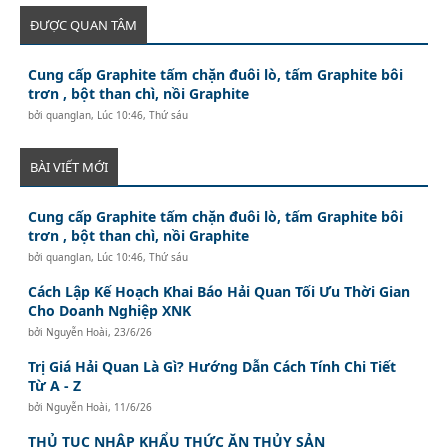
ĐƯỢC QUAN TÂM
Cung cấp Graphite tấm chặn đuôi lò, tấm Graphite bôi
trơn , bột than chì, nồi Graphite
bởi
quanglan
,
Lúc 10:46, Thứ sáu
BÀI VIẾT MỚI
Cung cấp Graphite tấm chặn đuôi lò, tấm Graphite bôi
trơn , bột than chì, nồi Graphite
bởi
quanglan
,
Lúc 10:46, Thứ sáu
Cách Lập Kế Hoạch Khai Báo Hải Quan Tối Ưu Thời Gian
Cho Doanh Nghiệp XNK
bởi
Nguyễn Hoài
,
23/6/26
Trị Giá Hải Quan Là Gì? Hướng Dẫn Cách Tính Chi Tiết
Từ A - Z
bởi
Nguyễn Hoài
,
11/6/26
THỦ TỤC NHẬP KHẨU THỨC ĂN THỦY SẢN