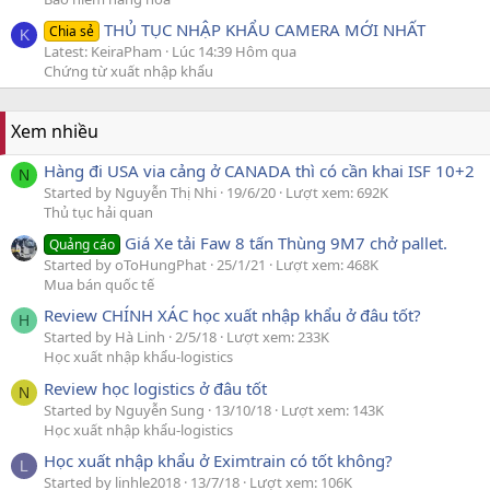
THỦ TỤC NHẬP KHẨU CAMERA MỚI NHẤT
Chia sẻ
K
Latest: KeiraPham
Lúc 14:39 Hôm qua
Chứng từ xuất nhập khẩu
Xem nhiều
Hàng đi USA via cảng ở CANADA thì có cần khai ISF 10+2
N
Started by Nguyễn Thị Nhi
19/6/20
Lượt xem: 692K
Thủ tục hải quan
Giá Xe tải Faw 8 tấn Thùng 9M7 chở pallet.
Quảng cáo
Started by oToHungPhat
25/1/21
Lượt xem: 468K
Mua bán quốc tế
Review CHÍNH XÁC học xuất nhập khẩu ở đâu tốt?
H
Started by Hà Linh
2/5/18
Lượt xem: 233K
Học xuất nhập khẩu-logistics
Review học logistics ở đâu tốt
N
Started by Nguyễn Sung
13/10/18
Lượt xem: 143K
Học xuất nhập khẩu-logistics
Học xuất nhập khẩu ở Eximtrain có tốt không?
L
Started by linhle2018
13/7/18
Lượt xem: 106K