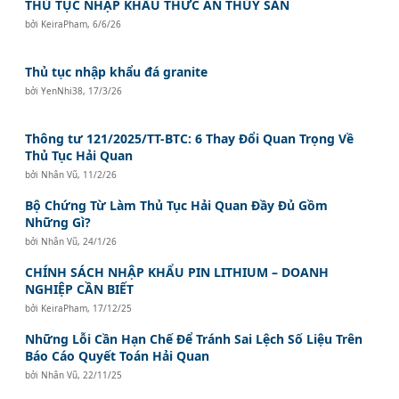
THỦ TỤC NHẬP KHẨU THỨC ĂN THỦY SẢN
bởi
KeiraPham
,
6/6/26
Thủ tục nhập khẩu đá granite
bởi
YenNhi38
,
17/3/26
Thông tư 121/2025/TT-BTC: 6 Thay Đổi Quan Trọng Về
Thủ Tục Hải Quan
bởi
Nhân Vũ
,
11/2/26
Bộ Chứng Từ Làm Thủ Tục Hải Quan Đầy Đủ Gồm
Những Gì?
bởi
Nhân Vũ
,
24/1/26
CHÍNH SÁCH NHẬP KHẨU PIN LITHIUM – DOANH
NGHIỆP CẦN BIẾT
bởi
KeiraPham
,
17/12/25
Những Lỗi Cần Hạn Chế Để Tránh Sai Lệch Số Liệu Trên
Báo Cáo Quyết Toán Hải Quan
bởi
Nhân Vũ
,
22/11/25