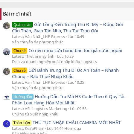
Bài mới nhất
Gửi Lồng Đèn Trung Thu Đi Mỹ – Đóng Gói
Quảng cáo
Cẩn Thận, Giao Tận Nhà, Thủ Tục Trọn Gói
Latest: Văn Nhã _LHP Express
Lúc 10:49
Vận chuyển đa phương thức
Có nên mua cửa hàng bán tóc giả nước ngoài
Chia sẻ
Latest: Thiết bị máy ảnh
Lúc 10:29
Dịch vụ doanh nghiệp xuất nhập khẩu-Logistics
Gửi Bánh Trung Thu Đi Úc An Toàn – Nhanh
Chia sẻ
Chóng – Bao Thuế Nhập Khẩu
Latest: Văn Nhã _LHP Express
Lúc 10:25
Vận chuyển đa phương thức
Hướng Dẫn Tra Mã HS Code Theo 6 Quy Tắc
Hướng dẫn
Phân Loại Hàng Hóa Mới Nhất
Latest: ASL Logistics Marketing
Lúc 09:58
Chứng từ xuất nhập khẩu
THỦ TỤC NHẬP KHẨU CAMERA MỚI NHẤT
Thảo luận
K
Latest: KeiraPham
Lúc 14:44 Hôm qua
Bảo hiểm hàng hóa