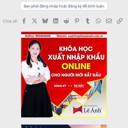
Bạn phải đăng nhập hoặc đăng ký để bình luận.
Facebook
X
Bluesky
LinkedIn
Reddit
Pinterest
Tumblr
WhatsApp
Email
Li
Chia sẻ: