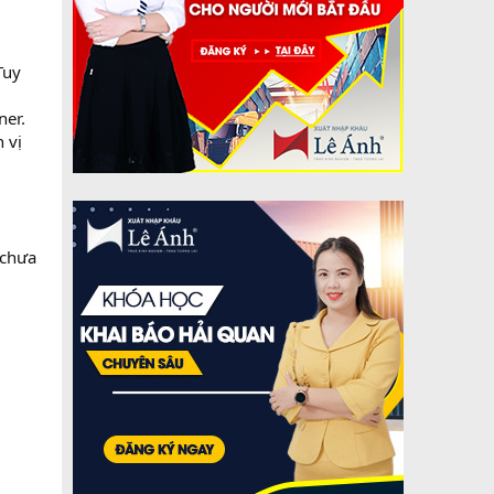
Tuy
ner.
 vị
 chưa