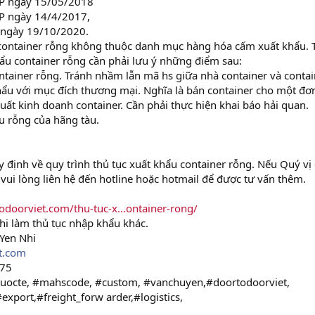
CP ngày 15/05/2018
P ngày 14/4/2017,
 ngày 19/10/2020.
 container rỗng không thuộc danh mục hàng hóa cấm xuất khẩu. 
hẩu container rỗng cần phải lưu ý những điểm sau:
ntainer rỗng. Tránh nhầm lẫn mã hs giữa nhà container và contai
hẩu với mục đích thương mại. Nghĩa là bán container cho một đơn
xuất kinh doanh container. Cần phải thực hiện khai báo hải quan.
ều rỗng của hãng tàu.
 định về quy trình thủ tục xuất khẩu container rỗng. Nếu Quý vị
vui lòng liên hệ đến hotline hoặc hotmail để được tư vấn thêm.
todoorviet.com/thu-tuc-x...ontainer-rong/
khi làm thủ tục nhập khẩu khác.
 Yen Nhi
t.com
575
uocte, #mahscode, #custom, #vanchuyen,#doortodoorviet,
export,#freight_forw arder,#logistics,