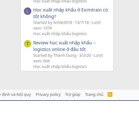
Học xuất nhập khẩu-logistics
Học xuất nhập khẩu ở Eximtrain có
L
tốt không?
Started by linhle2018
13/7/18
Lượt
xem: 107K
Học xuất nhập khẩu-logistics
Review học xuất nhập khẩu –
T
logistics online ở đâu tốt
Started by Thành Dung
3/3/20
Lượt
xem: 66K
Học xuất nhập khẩu-logistics
 định và Nội quy
Privacy policy
Trợ giúp
Trang chủ
R
S
S