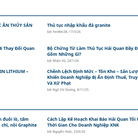
 ĂN THỦY SẢN
Thủ tục nhập khẩu đá granite
bởi
YenNhi38
,
17/3/26
 6 Thay Đổi Quan
Bộ Chứng Từ Làm Thủ Tục Hải Quan Đầy 
Gồm Những Gì?
bởi
Nhân Vũ
,
24/1/26
N LITHIUM –
Chênh Lệch Định Mức – Tồn Kho – Sản Lư
Khiến Doanh Nghiệp Bị Ấn Định Thuế, Truy
Và Xử Phạt
bởi
Ngô Chí Dương
,
8/11/25
 đuôi lò, tấm
Cách Lập Kế Hoạch Khai Báo Hải Quan Tối
 chì, nồi Graphite
Thời Gian Cho Doanh Nghiệp XNK
bởi
Nguyễn Hoài
,
23/6/26