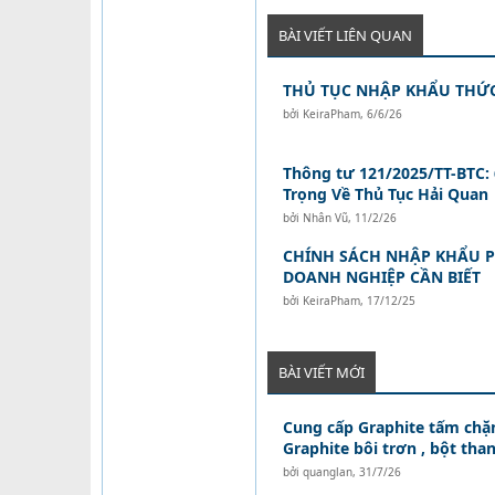
BÀI VIẾT LIÊN QUAN
THỦ TỤC NHẬP KHẨU THỨC
bởi
KeiraPham
,
6/6/26
Thông tư 121/2025/TT-BTC:
Trọng Về Thủ Tục Hải Quan
bởi
Nhân Vũ
,
11/2/26
CHÍNH SÁCH NHẬP KHẨU PI
DOANH NGHIỆP CẦN BIẾT
bởi
KeiraPham
,
17/12/25
BÀI VIẾT MỚI
Cung cấp Graphite tấm chặn
Graphite bôi trơn , bột than
bởi
quanglan
,
31/7/26