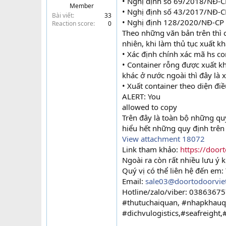
• Nghị định số 69/2018/NĐ-
Member
t
• Nghị định số 43/2017/NĐ-C
Bài viết
33
e
• Nghị định 128/2020/NĐ-CP
Reaction score
0
r
Theo những văn bản trên thì
nhiên, khi làm thủ tục xuất k
• Xác định chính xác mã hs co
• Container rỗng được xuất k
khác ở nước ngoài thì đây là 
• Xuất container theo diện đi
ALERT: You
allowed to copy
Trên đây là toàn bộ những quy
hiểu hết những quy định trên 
View attachment 18072
Link tham khảo:
https://door
Ngoài ra còn rất nhiều lưu ý 
Quý vị có thể liên hệ đến em:
Email:
sale03@doortodoorvie
Hotline/zalo/viber: 0386367
#thutuchaiquan, #nhapkhauq
#dichvulogistics,#seafreight,#