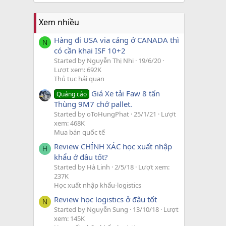
Xem nhiều
Hàng đi USA via cảng ở CANADA thì
N
có cần khai ISF 10+2
Started by Nguyễn Thị Nhi
19/6/20
Lượt xem: 692K
Thủ tục hải quan
Giá Xe tải Faw 8 tấn
Quảng cáo
Thùng 9M7 chở pallet.
Started by oToHungPhat
25/1/21
Lượt
xem: 468K
Mua bán quốc tế
Review CHÍNH XÁC học xuất nhập
H
khẩu ở đâu tốt?
Started by Hà Linh
2/5/18
Lượt xem:
237K
Học xuất nhập khẩu-logistics
Review học logistics ở đâu tốt
N
Started by Nguyễn Sung
13/10/18
Lượt
xem: 145K