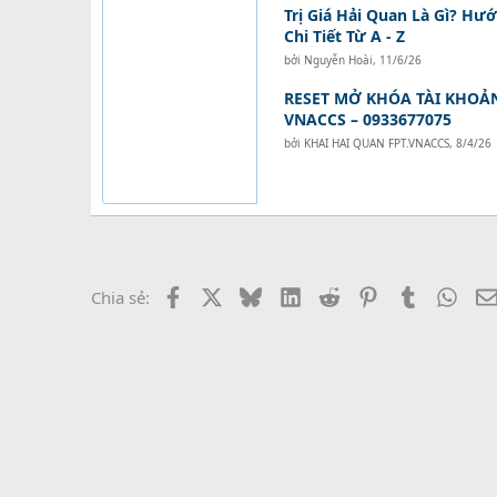
Trị Giá Hải Quan Là Gì? Hư
Chi Tiết Từ A - Z
bởi
Nguyễn Hoài
,
11/6/26
RESET MỞ KHÓA TÀI KHOẢ
VNACCS – 0933677075
bởi
KHAI HAI QUAN FPT.VNACCS
,
8/4/26
Facebook
X
Bluesky
LinkedIn
Reddit
Pinterest
Tumblr
What
Chia sẻ: