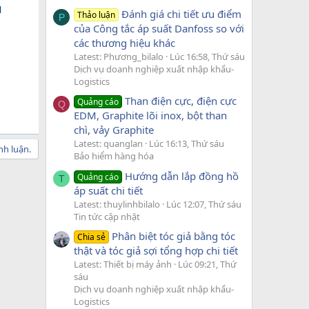
N
Đánh giá chi tiết ưu điểm
Thảo luận
P
của Công tắc áp suất Danfoss so với
các thương hiệu khác
Latest: Phương_bilalo
Lúc 16:58, Thứ sáu
Dịch vụ doanh nghiệp xuất nhập khẩu-
Logistics
Than điện cực, điện cực
Quảng cáo
Q
EDM, Graphite lõi inox, bột than
chì, vảy Graphite
Latest: quanglan
Lúc 16:13, Thứ sáu
nh luận.
Bảo hiểm hàng hóa
Hướng dẫn lắp đồng hồ
Quảng cáo
T
áp suất chi tiết
Latest: thuylinhbilalo
Lúc 12:07, Thứ sáu
Tin tức cập nhật
Phân biệt tóc giả bằng tóc
Chia sẻ
thật và tóc giả sợi tổng hợp chi tiết
Latest: Thiết bị máy ảnh
Lúc 09:21, Thứ
sáu
Dịch vụ doanh nghiệp xuất nhập khẩu-
Logistics