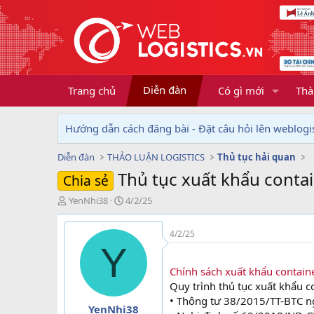
Diễn đàn
Trang chủ
Có gì mới
Thà
Hướng dẫn cách đăng bài - Đặt câu hỏi lên weblogis
Diễn đàn
THẢO LUẬN LOGISTICS
Thủ tục hải quan
Thủ tục xuất khẩu conta
Chia sẻ
T
N
YenNhi38
4/2/25
h
g
r
à
4/2/25
e
y
Y
a
g
d
ử
Chính sách xuất khẩu contain
s
i
Quy trình thủ tục xuất khẩu 
t
• Thông tư 38/2015/TT-BTC n
a
YenNhi38
r