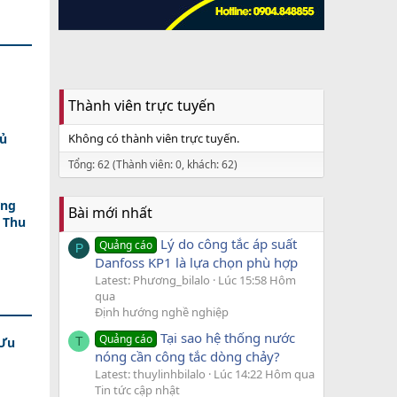
Thành viên trực tuyến
Đủ
Không có thành viên trực tuyến.
Tổng: 62 (Thành viên: 0, khách: 62)
ợng
Bài mới nhất
 Thu
Lý do công tắc áp suất
Quảng cáo
P
Danfoss KP1 là lựa chọn phù hợp
Latest: Phương_bilalo
Lúc 15:58 Hôm
qua
Định hướng nghề nghiệp
Tại sao hệ thống nước
Quảng cáo
 Ưu
T
nóng cần công tắc dòng chảy?
Latest: thuylinhbilalo
Lúc 14:22 Hôm qua
Tin tức cập nhật