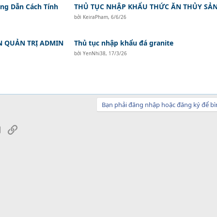
ớng Dẫn Cách Tính
THỦ TỤC NHẬP KHẨU THỨC ĂN THỦY SẢ
bởi
KeiraPham
,
6/6/26
N QUẢN TRỊ ADMIN
Thủ tục nhập khẩu đá granite
bởi
YenNhi38
,
17/3/26
Bạn phải đăng nhập hoặc đăng ký để bì
sApp
Email
Link