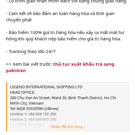
- Lộ trình giao nhận minh bạch với bằng chứng giao hàng.
- Cam kết về bảo đảm an toàn hàng hóa và thời gian
chuyển phát
- Bảo hiểm 100% giá trị hàng hóa nếu xảy ra mất mát hư
hỏng khi quý khách nộp bảo hiểm cho giá trị hàng hóa.
- Tracking theo dõi 24/7
>> Xem bài viết trước:
thủ tục xuất khẩu trà sang
pakistan
LEGEND INTERNATIONAL SHIPPING LTD
HEAD OFFICE:
260 Chu Van An Street, Ward 26, Binh Thanh District, Ho Chi
Minh City, Vietnam
Tel: 8428 35533596 (24lines)
Hotline 1: +84 934 132 356
Hotline 2: +84 949 935 340
Fax: 8428 35533509
Nhấn để mở rộng...
Email:
info@legend-shipping.com