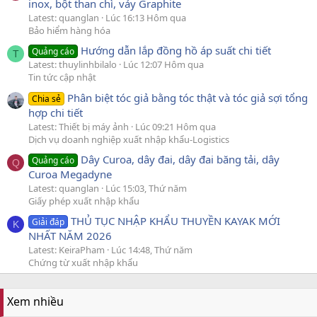
inox, bột than chì, vảy Graphite
Latest: quanglan
Lúc 16:13 Hôm qua
Bảo hiểm hàng hóa
Hướng dẫn lắp đồng hồ áp suất chi tiết
Quảng cáo
T
Latest: thuylinhbilalo
Lúc 12:07 Hôm qua
Tin tức cập nhật
Phân biệt tóc giả bằng tóc thật và tóc giả sợi tổng
Chia sẻ
hợp chi tiết
Latest: Thiết bị máy ảnh
Lúc 09:21 Hôm qua
Dịch vụ doanh nghiệp xuất nhập khẩu-Logistics
Dây Curoa, dây đai, dây đai băng tải, dây
Quảng cáo
Q
Curoa Megadyne
Latest: quanglan
Lúc 15:03, Thứ năm
Giấy phép xuất nhập khẩu
THỦ TỤC NHẬP KHẨU THUYỀN KAYAK MỚI
Giải đáp
K
NHẤT NĂM 2026
Latest: KeiraPham
Lúc 14:48, Thứ năm
Chứng từ xuất nhập khẩu
Xem nhiều