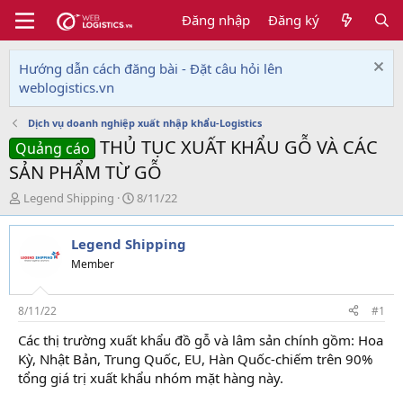
Đăng nhập
Đăng ký
Hướng dẫn cách đăng bài - Đặt câu hỏi lên
weblogistics.vn
Dịch vụ doanh nghiệp xuất nhập khẩu-Logistics
THỦ TỤC XUẤT KHẨU GỖ VÀ CÁC
Quảng cáo
SẢN PHẨM TỪ GỖ
T
N
Legend Shipping
8/11/22
h
g
r
à
Legend Shipping
e
y
a
g
Member
d
ử
s
i
t
8/11/22
#1
a
Các thị trường xuất khẩu đồ gỗ và lâm sản chính gồm: Hoa
r
Kỳ, Nhật Bản, Trung Quốc, EU, Hàn Quốc-chiếm trên 90%
t
e
tổng giá trị xuất khẩu nhóm mặt hàng này.
r