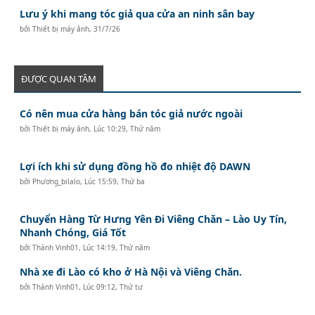
Lưu ý khi mang tóc giả qua cửa an ninh sân bay
bởi
Thiết bị máy ảnh
,
31/7/26
ĐƯỢC QUAN TÂM
Có nên mua cửa hàng bán tóc giả nước ngoài
bởi
Thiết bị máy ảnh
,
Lúc 10:29, Thứ năm
Lợi ích khi sử dụng đồng hồ đo nhiệt độ DAWN
bởi
Phương_bilalo
,
Lúc 15:59, Thứ ba
Chuyển Hàng Từ Hưng Yên Đi Viêng Chăn – Lào Uy Tín,
Nhanh Chóng, Giá Tốt
bởi
Thành Vinh01
,
Lúc 14:19, Thứ năm
Nhà xe đi Lào có kho ở Hà Nội và Viêng Chăn.
bởi
Thành Vinh01
,
Lúc 09:12, Thứ tư