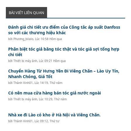
HAI PHONG OFFICE:
No.3 Le Thanh Tong Street, May To Ward, Ngo Quyen District,
Hai Phong City, Vietnam
BÀI VIẾT LIÊN QUAN
Tel: 84225 3999679
Fax: 84225 3999569
Đánh giá chi tiết ưu điểm của Công tắc áp suất Danfoss
Email:
Lghp@legend-shipping.com
so với các thương hiệu khác
bởi
Phương_bilalo
,
Lúc 16:58 Hôm qua
Phân biệt tóc giả bằng tóc thật và tóc giả sợi tổng hợp
chi tiết
bởi
Thiết bị máy ảnh
,
Lúc 09:21 Hôm qua
Chuyển Hàng Từ Hưng Yên Đi Viêng Chăn – Lào Uy Tín,
Nhanh Chóng, Giá Tốt
bởi
Thành Vinh01
,
Lúc 14:19, Thứ năm
Có nên mua cửa hàng bán tóc giả nước ngoài
bởi
Thiết bị máy ảnh
,
Lúc 10:29, Thứ năm
Nhà xe đi Lào có kho ở Hà Nội và Viêng Chăn.
bởi
Thành Vinh01
,
Lúc 09:12, Thứ tư