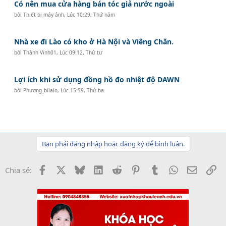
Có nên mua cửa hàng bán tóc giả nước ngoài
bởi
Thiết bị máy ảnh
,
Lúc 10:29, Thứ năm
Nhà xe đi Lào có kho ở Hà Nội và Viêng Chăn.
bởi
Thành Vinh01
,
Lúc 09:12, Thứ tư
Lợi ích khi sử dụng đồng hồ đo nhiệt độ DAWN
bởi
Phương_bilalo
,
Lúc 15:59, Thứ ba
Bạn phải đăng nhập hoặc đăng ký để bình luận.
Facebook
X
Bluesky
LinkedIn
Reddit
Pinterest
Tumblr
WhatsApp
Email
Li
Chia sẻ: