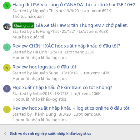
Hàng đi USA via cảng ở CANADA thì có cần khai ISF 10+2
N
Started by Nguyễn Thị Nhi
19/6/20
Lượt xem: 692K
Thủ tục hải quan
Giá Xe tải Faw 8 tấn Thùng 9M7 chở pallet.
Quảng cáo
Started by oToHungPhat
25/1/21
Lượt xem: 468K
Mua bán quốc tế
Review CHÍNH XÁC học xuất nhập khẩu ở đâu tốt?
H
Started by Hà Linh
2/5/18
Lượt xem: 233K
Học xuất nhập khẩu-logistics
Review học logistics ở đâu tốt
N
Started by Nguyễn Sung
13/10/18
Lượt xem: 143K
Học xuất nhập khẩu-logistics
Học xuất nhập khẩu ở Eximtrain có tốt không?
L
Started by linhle2018
13/7/18
Lượt xem: 106K
Học xuất nhập khẩu-logistics
Review học xuất nhập khẩu – logistics online ở đâu tốt
T
Started by Thành Dung
3/3/20
Lượt xem: 66K
Học xuất nhập khẩu-logistics
Dịch vụ doanh nghiệp xuất nhập khẩu-Logistics