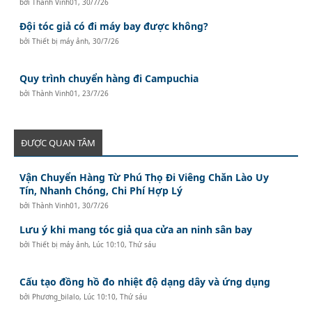
bởi
Thành Vinh01
,
30/7/26
Đội tóc giả có đi máy bay được không?
bởi
Thiết bị máy ảnh
,
30/7/26
Quy trình chuyển hàng đi Campuchia
bởi
Thành Vinh01
,
23/7/26
ĐƯỢC QUAN TÂM
Vận Chuyển Hàng Từ Phú Thọ Đi Viêng Chăn Lào Uy
Tín, Nhanh Chóng, Chi Phí Hợp Lý
bởi
Thành Vinh01
,
30/7/26
Lưu ý khi mang tóc giả qua cửa an ninh sân bay
bởi
Thiết bị máy ảnh
,
Lúc 10:10, Thứ sáu
Cấu tạo đồng hồ đo nhiệt độ dạng dây và ứng dụng
bởi
Phương_bilalo
,
Lúc 10:10, Thứ sáu