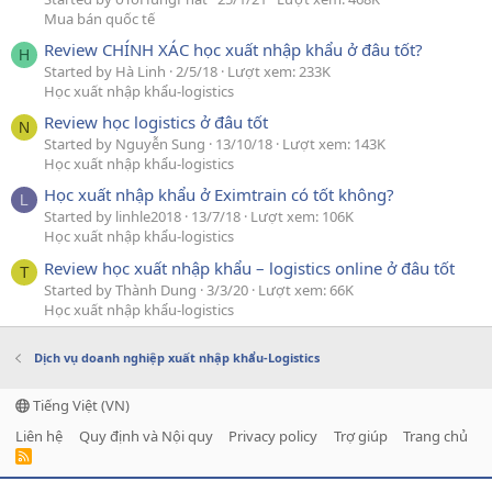
Mua bán quốc tế
Review CHÍNH XÁC học xuất nhập khẩu ở đâu tốt?
H
Started by Hà Linh
2/5/18
Lượt xem: 233K
Học xuất nhập khẩu-logistics
Review học logistics ở đâu tốt
N
Started by Nguyễn Sung
13/10/18
Lượt xem: 143K
Học xuất nhập khẩu-logistics
Học xuất nhập khẩu ở Eximtrain có tốt không?
L
Started by linhle2018
13/7/18
Lượt xem: 106K
Học xuất nhập khẩu-logistics
Review học xuất nhập khẩu – logistics online ở đâu tốt
T
Started by Thành Dung
3/3/20
Lượt xem: 66K
Học xuất nhập khẩu-logistics
Dịch vụ doanh nghiệp xuất nhập khẩu-Logistics
Tiếng Việt (VN)
Liên hệ
Quy định và Nội quy
Privacy policy
Trợ giúp
Trang chủ
R
S
S