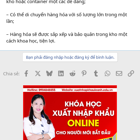
kho hoặc container một các dễ dàng;
– Có thể di chuyển hàng hóa với số lượng lớn trong một
lần;
– Hàng hóa sẽ được sắp xếp và bảo quản trong kho một
cách khoa học, tiện lợi.
Bạn phải đăng nhập hoặc đăng ký để bình luận.
Facebook
X
Bluesky
LinkedIn
Reddit
Pinterest
Tumblr
WhatsApp
Email
Li
Chia sẻ: