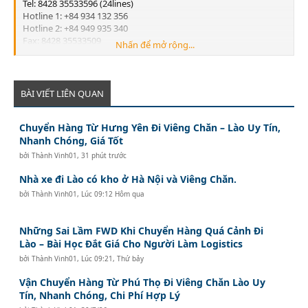
Tel: 8428 35533596 (24lines)
Hotline 1: +84 934 132 356
Hotline 2: +84 949 935 340
Fax: 8428 35533509
Nhấn để mở rộng...
Email:
info@legend-shipping.com
HAI PHONG OFFICE:
No.3 Le Thanh Tong Street, May To Ward, Ngo Quyen District,
Hai Phong City, Vietnam
BÀI VIẾT LIÊN QUAN
Tel: 84225 3999679
Fax: 84225 3999569
Chuyển Hàng Từ Hưng Yên Đi Viêng Chăn – Lào Uy Tín,
Email:
Lghp@legend-shipping.com
Nhanh Chóng, Giá Tốt
bởi
Thành Vinh01
,
31 phút trước
Nhà xe đi Lào có kho ở Hà Nội và Viêng Chăn.
bởi
Thành Vinh01
,
Lúc 09:12 Hôm qua
Những Sai Lầm FWD Khi Chuyển Hàng Quá Cảnh Đi
Lào – Bài Học Đắt Giá Cho Người Làm Logistics
bởi
Thành Vinh01
,
Lúc 09:21, Thứ bảy
Vận Chuyển Hàng Từ Phú Thọ Đi Viêng Chăn Lào Uy
Tín, Nhanh Chóng, Chi Phí Hợp Lý