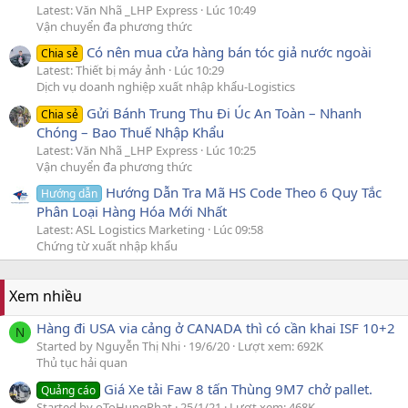
Latest: Văn Nhã _LHP Express
Lúc 10:49
Vận chuyển đa phương thức
Có nên mua cửa hàng bán tóc giả nước ngoài
Chia sẻ
Latest: Thiết bị máy ảnh
Lúc 10:29
Dịch vụ doanh nghiệp xuất nhập khẩu-Logistics
Gửi Bánh Trung Thu Đi Úc An Toàn – Nhanh
Chia sẻ
Chóng – Bao Thuế Nhập Khẩu
Latest: Văn Nhã _LHP Express
Lúc 10:25
Vận chuyển đa phương thức
Hướng Dẫn Tra Mã HS Code Theo 6 Quy Tắc
Hướng dẫn
Phân Loại Hàng Hóa Mới Nhất
Latest: ASL Logistics Marketing
Lúc 09:58
Chứng từ xuất nhập khẩu
Xem nhiều
Hàng đi USA via cảng ở CANADA thì có cần khai ISF 10+2
N
Started by Nguyễn Thị Nhi
19/6/20
Lượt xem: 692K
Thủ tục hải quan
Giá Xe tải Faw 8 tấn Thùng 9M7 chở pallet.
Quảng cáo
Started by oToHungPhat
25/1/21
Lượt xem: 468K