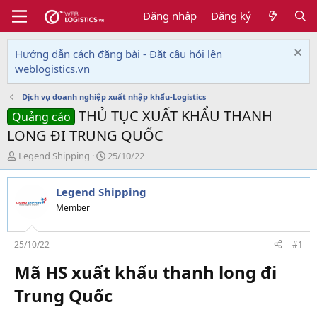
Đăng nhập
Đăng ký
Hướng dẫn cách đăng bài - Đặt câu hỏi lên
weblogistics.vn
Dịch vụ doanh nghiệp xuất nhập khẩu-Logistics
THỦ TỤC XUẤT KHẨU THANH
Quảng cáo
LONG ĐI TRUNG QUỐC
T
N
Legend Shipping
25/10/22
h
g
r
à
Legend Shipping
e
y
a
g
Member
d
ử
s
i
t
25/10/22
#1
a
Mã HS xuất khẩu thanh long đi
r
t
Trung Quốc​
e
r