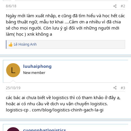
s
8/6/18
#2
:
Ngày mới làm xuất nhập, e cũng đã tìm hiểu và học hết các
bảng thuật ngữ, mẫu tơ khai ....Cảm ơn a nhiều vì đã chia
sẻ cho mọi người. Còn lưu ý gì đối với những người mới
làm( học ) xnk không a
Lê Hoàng Anh
R
e
a
c
t
luuhaiphong
L
i
New member
o
n
s
25/10/19
#3
:
các bác ai chưa biết về logistics thì có tham khảo ở đây ạ,
hoặc ai có nhu cầu về dịch vụ vận chuyển logistics.
logistics-cp . com/blog/logistics-chinh-gach-la-gi
cuongphatlogistics