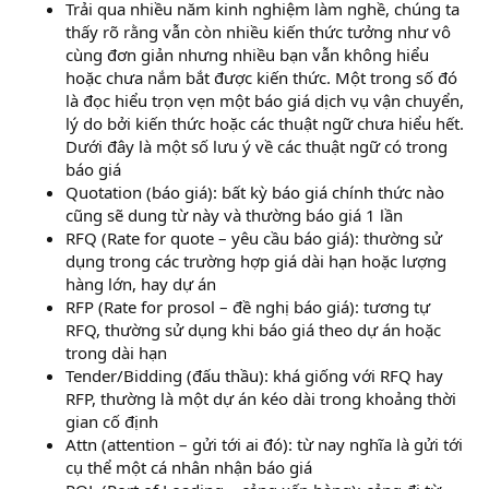
Trải qua nhiều năm kinh nghiệm làm nghề, chúng ta
thấy rõ rằng vẫn còn nhiều kiến thức tưởng như vô
cùng đơn giản nhưng nhiều bạn vẫn không hiểu
hoặc chưa nắm bắt được kiến thức. Một trong số đó
là đọc hiểu trọn vẹn một báo giá dịch vụ vận chuyển,
lý do bởi kiến thức hoặc các thuật ngữ chưa hiểu hết.
Dưới đây là một số lưu ý về các thuật ngữ có trong
báo giá
kế toán lê ánh
Quotation (báo giá): bất kỳ báo giá chính thức nào
cũng sẽ dung từ này và thường báo giá 1 lần
RFQ (Rate for quote – yêu cầu báo giá): thường sử
dụng trong các trường hợp giá dài hạn hoặc lượng
hàng lớn, hay dự án
RFP (Rate for prosol – đề nghị báo giá): tương tự
RFQ, thường sử dụng khi báo giá theo dự án hoặc
trong dài hạn
Tender/Bidding (đấu thầu): khá giống với RFQ hay
RFP, thường là một dự án kéo dài trong khoảng thời
gian cố định
học kế toán tổng hợp
Attn (attention – gửi tới ai đó): từ nay nghĩa là gửi tới
cụ thể một cá nhân nhận báo giá