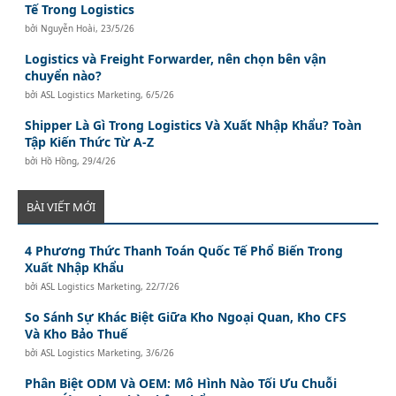
Tế Trong Logistics
bởi
Nguyễn Hoài
,
23/5/26
Logistics và Freight Forwarder, nên chọn bên vận
chuyển nào?
bởi
ASL Logistics Marketing
,
6/5/26
Shipper Là Gì Trong Logistics Và Xuất Nhập Khẩu? Toàn
Tập Kiến Thức Từ A-Z
bởi
Hồ Hồng
,
29/4/26
BÀI VIẾT MỚI
4 Phương Thức Thanh Toán Quốc Tế Phổ Biến Trong
Xuất Nhập Khẩu
bởi
ASL Logistics Marketing
,
22/7/26
So Sánh Sự Khác Biệt Giữa Kho Ngoại Quan, Kho CFS
Và Kho Bảo Thuế
bởi
ASL Logistics Marketing
,
3/6/26
Phân Biệt ODM Và OEM: Mô Hình Nào Tối Ưu Chuỗi