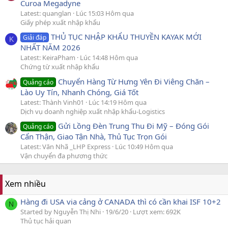
Curoa Megadyne
Latest: quanglan
Lúc 15:03 Hôm qua
Giấy phép xuất nhập khẩu
THỦ TỤC NHẬP KHẨU THUYỀN KAYAK MỚI
Giải đáp
K
NHẤT NĂM 2026
Latest: KeiraPham
Lúc 14:48 Hôm qua
Chứng từ xuất nhập khẩu
Chuyển Hàng Từ Hưng Yên Đi Viêng Chăn –
Quảng cáo
Lào Uy Tín, Nhanh Chóng, Giá Tốt
Latest: Thành Vinh01
Lúc 14:19 Hôm qua
Dịch vụ doanh nghiệp xuất nhập khẩu-Logistics
Gửi Lồng Đèn Trung Thu Đi Mỹ – Đóng Gói
Quảng cáo
Cẩn Thận, Giao Tận Nhà, Thủ Tục Trọn Gói
Latest: Văn Nhã _LHP Express
Lúc 10:49 Hôm qua
Vận chuyển đa phương thức
Xem nhiều
Hàng đi USA via cảng ở CANADA thì có cần khai ISF 10+2
N
Started by Nguyễn Thị Nhi
19/6/20
Lượt xem: 692K
Thủ tục hải quan