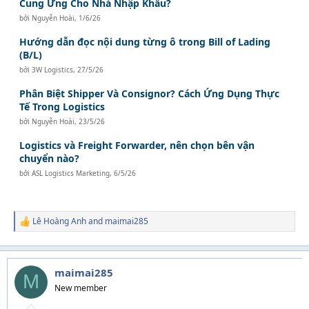
Cung Ứng Cho Nhà Nhập Khẩu?
bởi
Nguyễn Hoài
,
1/6/26
Hướng dẫn đọc nội dung từng ô trong Bill of Lading
(B/L)
bởi
3W Logistics
,
27/5/26
Phân Biệt Shipper Và Consignor? Cách Ứng Dụng Thực
Tế Trong Logistics
bởi
Nguyễn Hoài
,
23/5/26
Logistics và Freight Forwarder, nên chọn bên vận
chuyển nào?
bởi
ASL Logistics Marketing
,
6/5/26
Lê Hoàng Anh
and
maimai285
R
e
a
c
t
maimai285
M
i
New member
o
n