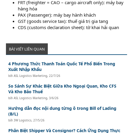
FRT (freighter = CAO – cargo aircraft only): máy bay
hàng hóa
PAX (Passenger): máy bay hành khách
GST (goods service tax): thuế giá trị gia tang
CDS (customs declaration sheet): tờ khai hải quan
BÀI VIẾT LIÊN QUAN
4 Phương Thức Thanh Toán Quốc Tế Phổ Biến Trong
Xuất Nhập Khẩu
bởi
ASL Logistics Marketing
,
22/7/26
So Sánh Sự Khác Biệt Giữa Kho Ngoại Quan, Kho CFS
Và Kho Bảo Thuế
bởi
ASL Logistics Marketing
,
3/6/26
Hướng dẫn đọc nội dung từng ô trong Bill of Lading
(B/L)
bởi
3W Logistics
,
27/5/26
Phân Biệt Shipper Và Consignor? Cách Ứng Dụng Thực