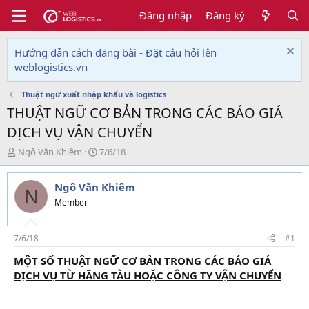
Đăng nhập
Đăng ký
Hướng dẫn cách đăng bài - Đặt câu hỏi lên
weblogistics.vn
Thuật ngữ xuất nhập khẩu và logistics
THUẬT NGỮ CƠ BẢN TRONG CÁC BÁO GIÁ
DỊCH VỤ VẬN CHUYỂN
T
N
Ngô Văn Khiêm
7/6/18
h
g
r
à
Ngô Văn Khiêm
e
y
N
a
g
Member
d
ử
s
i
t
7/6/18
#1
a
MỘT SỐ THUẬT NGỮ CƠ BẢN TRONG CÁC BÁO GIÁ
r
DỊCH VỤ TỪ HÃNG TÀU HOẶC CÔNG TY VẬN CHUYỂN
t
e
r