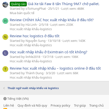
Giá Xe tải Faw 8 tấn Thùng 9M7 chở pallet.
Quảng cáo
Started by oToHungPhat
25/1/21
Lượt xem: 468K
Mua bán quốc tế
Review CHÍNH XÁC học xuất nhập khẩu ở đâu tốt?
H
Started by Hà Linh
2/5/18
Lượt xem: 233K
Học xuất nhập khẩu-logistics
Review học logistics ở đâu tốt
N
Started by Nguyễn Sung
13/10/18
Lượt xem: 143K
Học xuất nhập khẩu-logistics
Học xuất nhập khẩu ở Eximtrain có tốt không?
L
Started by linhle2018
13/7/18
Lượt xem: 106K
Học xuất nhập khẩu-logistics
Review học xuất nhập khẩu – logistics online ở đâu tốt
T
Started by Thành Dung
3/3/20
Lượt xem: 66K
Học xuất nhập khẩu-logistics
Thuật ngữ xuất nhập khẩu và logistics
Tiếng Việt (VN)
Liên hệ
Quy định và Nội quy
Privacy policy
Trợ giúp
Trang chủ