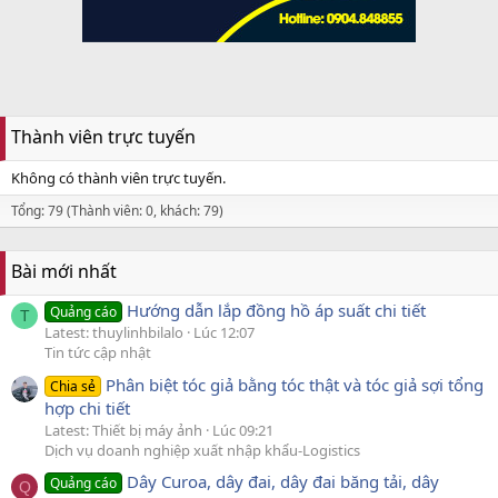
Thành viên trực tuyến
Không có thành viên trực tuyến.
Tổng: 79 (Thành viên: 0, khách: 79)
Bài mới nhất
Hướng dẫn lắp đồng hồ áp suất chi tiết
Quảng cáo
T
Latest: thuylinhbilalo
Lúc 12:07
Tin tức cập nhật
Phân biệt tóc giả bằng tóc thật và tóc giả sợi tổng
Chia sẻ
hợp chi tiết
Latest: Thiết bị máy ảnh
Lúc 09:21
Dịch vụ doanh nghiệp xuất nhập khẩu-Logistics
Dây Curoa, dây đai, dây đai băng tải, dây
Quảng cáo
Q