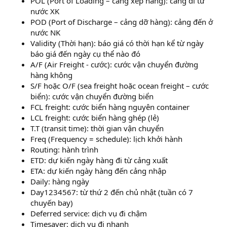
POL (Port of Loading – cảng xếp hàng): cảng đi từ
nước XK
POD (Port of Discharge – cảng dỡ hàng): cảng đến ở
nước NK
Validity (Thời hạn): báo giá có thời hạn kể từ ngày
báo giá đến ngày cụ thể nào đó
A/F (Air Freight - cước): cước vận chuyển đường
hàng không
S/F hoặc O/F (sea freight hoặc ocean freight – cước
biển): cước vận chuyển đường biển
FCL freight: cước biển hàng nguyên container
LCL freight: cước biển hàng ghép (lẻ)
T.T (transit time): thời gian vận chuyển
Freq (Frequency = schedule): lịch khởi hành
Routing: hành trình
tin hoc van phong
ETD: dự kiến ngày hàng đi từ cảng xuất
ETA: dự kiến ngày hàng đến cảng nhập
Daily: hàng ngày
Day1234567: từ thứ 2 đến chủ nhật (tuần có 7
chuyến bay)
Deferred service: dịch vụ đi chậm
Timesaver: dịch vụ đi nhanh