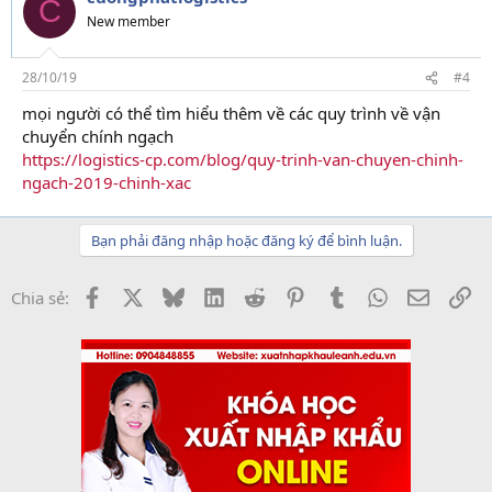
C
New member
28/10/19
#4
mọi người có thể tìm hiểu thêm về các quy trình về vận
chuyển chính ngạch
https://logistics-cp.com/blog/quy-trinh-van-chuyen-chinh-
ngach-2019-chinh-xac
Bạn phải đăng nhập hoặc đăng ký để bình luận.
Facebook
X
Bluesky
LinkedIn
Reddit
Pinterest
Tumblr
WhatsApp
Email
Li
Chia sẻ: