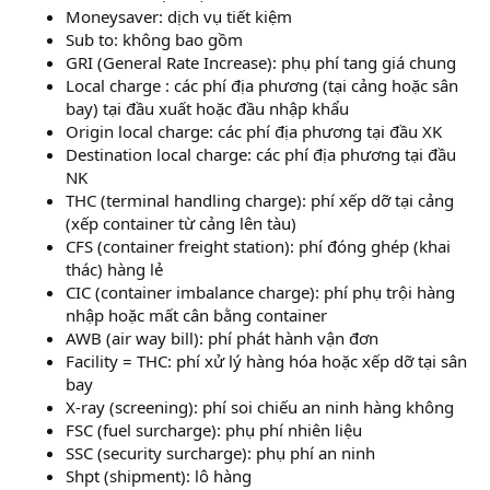
Moneysaver: dịch vụ tiết kiệm
Sub to: không bao gồm
GRI (General Rate Increase): phụ phí tang giá chung
Local charge : các phí địa phương (tại cảng hoặc sân
bay) tại đầu xuất hoặc đầu nhập khẩu
Origin local charge: các phí địa phương tại đầu XK
Destination local charge: các phí địa phương tại đầu
NK
THC (terminal handling charge): phí xếp dỡ tại cảng
(xếp container từ cảng lên tàu)
CFS (container freight station): phí đóng ghép (khai
thác) hàng lẻ
CIC (container imbalance charge): phí phụ trội hàng
nhập hoặc mất cân bằng container
AWB (air way bill): phí phát hành vận đơn
Facility = THC: phí xử lý hàng hóa hoặc xếp dỡ tại sân
bay
X-ray (screening): phí soi chiếu an ninh hàng không
FSC (fuel surcharge): phụ phí nhiên liệu
SSC (security surcharge): phụ phí an ninh
Shpt (shipment): lô hàng