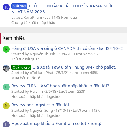
THỦ TỤC NHẬP KHẨU THUYỀN KAYAK MỚI
Giải đáp
K
NHẤT NĂM 2026
Latest: KeiraPham
Lúc 14:48 Hôm qua
Chứng từ xuất nhập khẩu
Xem nhiều
Hàng đi USA via cảng ở CANADA thì có cần khai ISF 10+2
N
Started by Nguyễn Thị Nhi
19/6/20
Lượt xem: 692K
Thủ tục hải quan
Giá Xe tải Faw 8 tấn Thùng 9M7 chở pallet.
Quảng cáo
Started by oToHungPhat
25/1/21
Lượt xem: 468K
Mua bán quốc tế
Review CHÍNH XÁC học xuất nhập khẩu ở đâu tốt?
H
Started by Hà Linh
2/5/18
Lượt xem: 233K
Học xuất nhập khẩu-logistics
Review học logistics ở đâu tốt
N
Started by Nguyễn Sung
13/10/18
Lượt xem: 143K
Học xuất nhập khẩu-logistics
Học xuất nhập khẩu ở Eximtrain có tốt không?
L