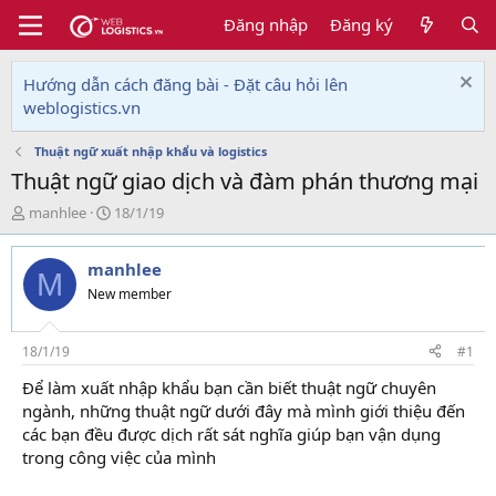
Đăng nhập
Đăng ký
Hướng dẫn cách đăng bài - Đặt câu hỏi lên
weblogistics.vn
Thuật ngữ xuất nhập khẩu và logistics
Thuật ngữ giao dịch và đàm phán thương mại
T
N
manhlee
18/1/19
h
g
r
à
manhlee
e
y
M
a
g
New member
d
ử
s
i
t
18/1/19
#1
a
Để làm xuất nhập khẩu bạn cần biết thuật ngữ chuyên
r
ngành, những thuật ngữ dưới đây mà mình giới thiệu đến
t
e
các bạn đều được dịch rất sát nghĩa giúp bạn vận dụng
r
trong công việc của mình