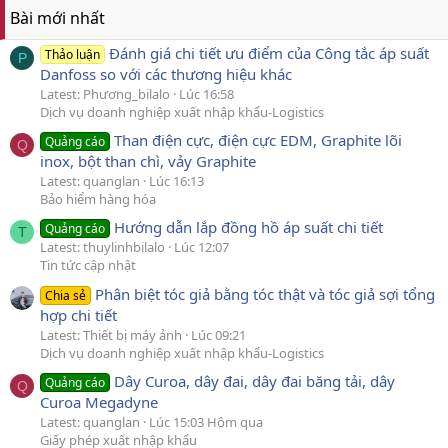
Bài mới nhất
Đánh giá chi tiết ưu điểm của Công tắc áp suất
Thảo luận
P
Danfoss so với các thương hiệu khác
Latest: Phương_bilalo
Lúc 16:58
Dịch vụ doanh nghiệp xuất nhập khẩu-Logistics
Than điện cực, điện cực EDM, Graphite lõi
Quảng cáo
Q
inox, bột than chì, vảy Graphite
Latest: quanglan
Lúc 16:13
Bảo hiểm hàng hóa
Hướng dẫn lắp đồng hồ áp suất chi tiết
Quảng cáo
T
Latest: thuylinhbilalo
Lúc 12:07
Tin tức cập nhật
Phân biệt tóc giả bằng tóc thật và tóc giả sợi tổng
Chia sẻ
hợp chi tiết
Latest: Thiết bị máy ảnh
Lúc 09:21
Dịch vụ doanh nghiệp xuất nhập khẩu-Logistics
Dây Curoa, dây đai, dây đai băng tải, dây
Quảng cáo
Q
Curoa Megadyne
Latest: quanglan
Lúc 15:03 Hôm qua
Giấy phép xuất nhập khẩu