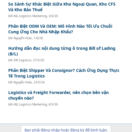
So Sánh Sự Khác Biệt Giữa Kho Ngoại Quan, Kho CFS
Và Kho Bảo Thuế
bởi
ASL Logistics Marketing
,
3/6/26
Phân Biệt ODM Và OEM: Mô Hình Nào Tối Ưu Chuỗi
Cung Ứng Cho Nhà Nhập Khẩu?
bởi
Nguyễn Hoài
,
1/6/26
Hướng dẫn đọc nội dung từng ô trong Bill of Lading
(B/L)
bởi
3W Logistics
,
27/5/26
Phân Biệt Shipper Và Consignor? Cách Ứng Dụng Thực
Tế Trong Logistics
bởi
Nguyễn Hoài
,
23/5/26
Logistics và Freight Forwarder, nên chọn bên vận
chuyển nào?
bởi
ASL Logistics Marketing
,
6/5/26
Bạn phải đăng nhập hoặc đăng ký để bình luận.