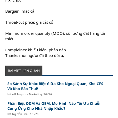
Bargain: mặc cả
Throat-cut price: giá cắt cổ
Minimum order quantity (MOQ): số lượng đặt hàng tối
thiểu
Complaints: khiếu kiện, phàn nàn
Thanks mọi người đã theo dõi ạ,
BÀI VIẾT LIÊN QUAN
So Sánh Sự Khác Biệt Giữa Kho Ngoại Quan, Kho CFS
Và Kho Bảo Thuế
bởi
ASL Logistics Marketing
,
3/6/26
Phân Biệt ODM Và OEM: Mô Hình Nào Tối Ưu Chuỗi
Cung Ứng Cho Nhà Nhập Khẩu?
bởi
Nguyễn Hoài
,
1/6/26