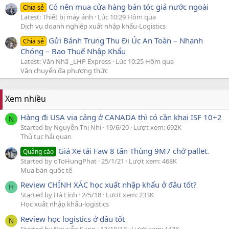
Có nên mua cửa hàng bán tóc giả nước ngoài
Chia sẻ
Latest: Thiết bị máy ảnh
Lúc 10:29 Hôm qua
Dịch vụ doanh nghiệp xuất nhập khẩu-Logistics
Gửi Bánh Trung Thu Đi Úc An Toàn – Nhanh
Chia sẻ
Chóng – Bao Thuế Nhập Khẩu
Latest: Văn Nhã _LHP Express
Lúc 10:25 Hôm qua
Vận chuyển đa phương thức
Xem nhiều
Hàng đi USA via cảng ở CANADA thì có cần khai ISF 10+2
N
Started by Nguyễn Thị Nhi
19/6/20
Lượt xem: 692K
Thủ tục hải quan
Giá Xe tải Faw 8 tấn Thùng 9M7 chở pallet.
Quảng cáo
Started by oToHungPhat
25/1/21
Lượt xem: 468K
Mua bán quốc tế
Review CHÍNH XÁC học xuất nhập khẩu ở đâu tốt?
H
Started by Hà Linh
2/5/18
Lượt xem: 233K
Học xuất nhập khẩu-logistics
Review học logistics ở đâu tốt
N
Started by Nguyễn Sung
13/10/18
Lượt xem: 143K