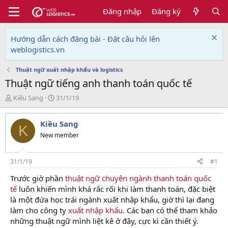
Đăng nhập
Đăng ký
Hướng dẫn cách đăng bài - Đặt câu hỏi lên
weblogistics.vn
Thuật ngữ xuất nhập khẩu và logistics
Thuật ngữ tiếng anh thanh toán quốc tế
T
N
Kiều Sang
31/1/19
h
g
r
à
Kiều Sang
e
y
K
a
g
New member
d
ử
s
i
t
31/1/19
#1
a
Trước giờ phần
thuật ngữ chuyên ngành thanh toán quốc
r
tế
luôn khiến mình khá rắc rối khi làm thanh toán, đặc biệt
t
e
là một đứa học trái ngành xuất nhập khẩu, giờ thì lại đang
r
làm cho công ty
xuất nhập khẩu
. Các bạn có thể tham khảo
những thuật ngữ mình liệt kê ở đây, cực kì cần thiết ý.