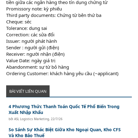
tiền giữa các ngân hàng theo tín dụng chứng từ
Promissory note: kỳ phiếu
Third party documents: Chứng từ bên thứ ba
Cheque: séc
Tolerance: dung sai
Correction: các sửa đổi
Issuer: người phát hành
Sender : người gửi (điện)
Receiver: người nhận (điện)
Value Date: ngày giá trị
Abandonment: sự từ bỏ hàng
Ordering Customer: khách hàng yêu cầu (~applicant)
BÀI VIẾT LIÊN QUAN
4 Phương Thức Thanh Toán Quốc Tế Phổ Biến Trong
Xuất Nhập Khẩu
bởi
ASL Logistics Marketing
,
22/7/26
So Sánh Sự Khác Biệt Giữa Kho Ngoại Quan, Kho CFS
Và Kho Bảo Thuế