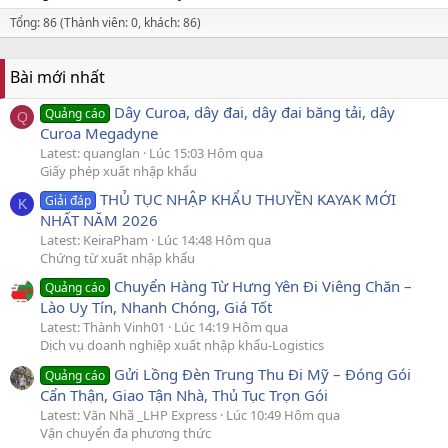
Tổng: 86 (Thành viên: 0, khách: 86)
Bài mới nhất
Dây Curoa, dây đai, dây đai băng tải, dây
Quảng cáo
Q
Curoa Megadyne
Latest: quanglan
Lúc 15:03 Hôm qua
Giấy phép xuất nhập khẩu
THỦ TỤC NHẬP KHẨU THUYỀN KAYAK MỚI
Giải đáp
K
NHẤT NĂM 2026
Latest: KeiraPham
Lúc 14:48 Hôm qua
Chứng từ xuất nhập khẩu
Chuyển Hàng Từ Hưng Yên Đi Viêng Chăn –
Quảng cáo
Lào Uy Tín, Nhanh Chóng, Giá Tốt
Latest: Thành Vinh01
Lúc 14:19 Hôm qua
Dịch vụ doanh nghiệp xuất nhập khẩu-Logistics
Gửi Lồng Đèn Trung Thu Đi Mỹ – Đóng Gói
Quảng cáo
Cẩn Thận, Giao Tận Nhà, Thủ Tục Trọn Gói
Latest: Văn Nhã _LHP Express
Lúc 10:49 Hôm qua
Vận chuyển đa phương thức