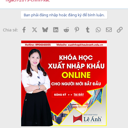
Bạn phải đăng nhập hoặc đăng ký để bình luận.
Facebook
X
Bluesky
LinkedIn
Reddit
Pinterest
Tumblr
WhatsApp
Email
Li
Chia sẻ: