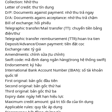
Collection: Nhờ thu
Letter of credit: thư tín dụng
D/P: Documents against payment: nhờ thu trả ngay
D/A: Documents agains acceptance: nhờ thu trả chậm
Bill of exchange: hối phiếu
Telegraphic transfer/Mail transfer (TT): chuyển tiền bằng
điện/thư
Telegraphic transfer reimbursement (TTR):hoan tra tien
Deposit/Advance/Down payment: tiền đặt cọc
Exchange rate: tỷ giá
Amendments: chỉnh sửa (tu chỉnh)
Swift code: mã định dạng ngân hàng(trong hệ thống swift)
Endorsement: ký hậu
International Bank Account Number (IBAN): số tài khoản
quốc tế
First original: bản gốc đầu tiên
Second original: bản gốc thứ hai
Third original: bản gốc thứ ba
Expiry date: ngày hết hạn hiệu lực
Maximum credit amount: giá trị tối đa của tín dụng
Applicable rules: quy tắc áp dụng
Discrepancy: bất đồng chứng từ