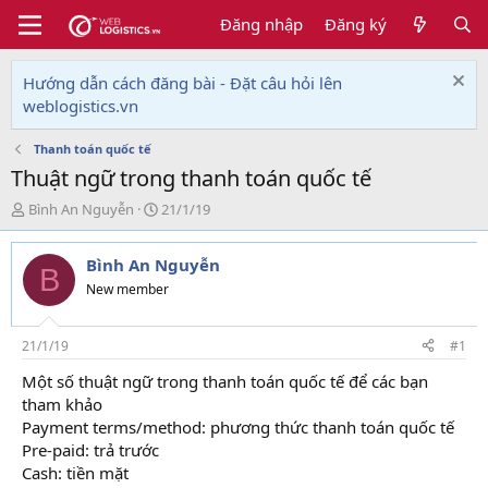
Đăng nhập
Đăng ký
Hướng dẫn cách đăng bài - Đặt câu hỏi lên
weblogistics.vn
Thanh toán quốc tế
Thuật ngữ trong thanh toán quốc tế
T
N
Bình An Nguyễn
21/1/19
h
g
r
à
Bình An Nguyễn
e
y
B
a
g
New member
d
ử
s
i
t
21/1/19
#1
a
Một số thuật ngữ trong thanh toán quốc tế để các bạn
r
tham khảo
t
e
Payment terms/method: phương thức thanh toán quốc tế
r
Pre-paid: trả trước
Cash: tiền mặt