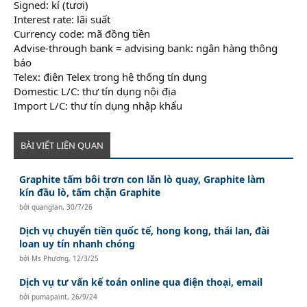
Signed: kí (tươi)
Interest rate: lãi suất
Currency code: mã đồng tiền
Advise-through bank = advising bank: ngân hàng thông
báo
Telex: điện Telex trong hệ thống tín dụng
Domestic L/C: thư tín dụng nội địa
Import L/C: thư tín dụng nhập khẩu
BÀI VIẾT LIÊN QUAN
Graphite tấm bôi trơn con lăn lò quay, Graphite làm
kín đầu lò, tấm chặn Graphite
bởi
quanglan
,
30/7/26
Dịch vụ chuyển tiền quốc tế, hong kong, thái lan, đài
loan uy tín nhanh chóng
bởi
Ms Phương
,
12/3/25
Dịch vụ tư vấn kế toán online qua điện thoại, email
bởi
pumapaint
,
26/9/24