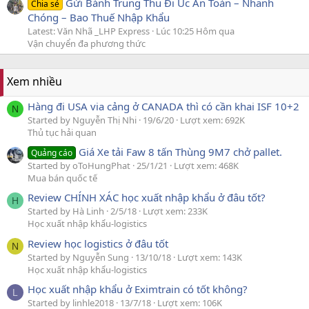
Gửi Bánh Trung Thu Đi Úc An Toàn – Nhanh
Chia sẻ
Chóng – Bao Thuế Nhập Khẩu
Latest: Văn Nhã _LHP Express
Lúc 10:25 Hôm qua
Vận chuyển đa phương thức
Xem nhiều
Hàng đi USA via cảng ở CANADA thì có cần khai ISF 10+2
N
Started by Nguyễn Thị Nhi
19/6/20
Lượt xem: 692K
Thủ tục hải quan
Giá Xe tải Faw 8 tấn Thùng 9M7 chở pallet.
Quảng cáo
Started by oToHungPhat
25/1/21
Lượt xem: 468K
Mua bán quốc tế
Review CHÍNH XÁC học xuất nhập khẩu ở đâu tốt?
H
Started by Hà Linh
2/5/18
Lượt xem: 233K
Học xuất nhập khẩu-logistics
Review học logistics ở đâu tốt
N
Started by Nguyễn Sung
13/10/18
Lượt xem: 143K
Học xuất nhập khẩu-logistics
Học xuất nhập khẩu ở Eximtrain có tốt không?
L
Started by linhle2018
13/7/18
Lượt xem: 106K