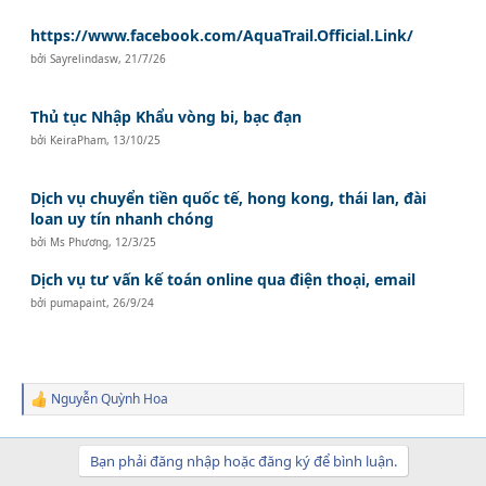
https://www.facebook.com/AquaTrail.Official.Link/
bởi
Sayrelindasw
,
21/7/26
Thủ tục Nhập Khẩu vòng bi, bạc đạn
bởi
KeiraPham
,
13/10/25
Dịch vụ chuyển tiền quốc tế, hong kong, thái lan, đài
loan uy tín nhanh chóng
bởi
Ms Phương
,
12/3/25
Dịch vụ tư vấn kế toán online qua điện thoại, email
bởi
pumapaint
,
26/9/24
Nguyễn Quỳnh Hoa
R
e
a
c
Bạn phải đăng nhập hoặc đăng ký để bình luận.
t