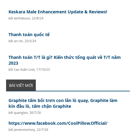
Keskara Male Enhancement Update & Reviews!
bởi
keithdouce
,
22/8/24
Thanh toán quốc tế
bởi
an chi
,
25/5/24
Thanh toán T/T là gì? Kiến thức tổng quát về T/T năm
2023
bởi
Cao Xuân Linh
,
17/10/23
BÀI VIẾT MỚI
Graphite tấm bôi trơn con lăn lò quay, Graphite làm
kín đầu lò, tấm chặn Graphite
bởi
quanglan
,
30/7/26
https://www.facebook.com/CoolPillow.Official/
bởi
Jamesmortony
,
22/7/26