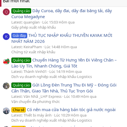
Bài mới nhất
Dây Curoa, dây đai, dây đai băng tải, dây
Quảng cáo
Q
Curoa Megadyne
Latest: quanglan
Lúc 15:03 Hôm qua
Giấy phép xuất nhập khẩu
THỦ TỤC NHẬP KHẨU THUYỀN KAYAK MỚI
Giải đáp
K
NHẤT NĂM 2026
Latest: KeiraPham
Lúc 14:48 Hôm qua
Chứng từ xuất nhập khẩu
Chuyển Hàng Từ Hưng Yên Đi Viêng Chăn –
Quảng cáo
Lào Uy Tín, Nhanh Chóng, Giá Tốt
Latest: Thành Vinh01
Lúc 14:19 Hôm qua
Dịch vụ doanh nghiệp xuất nhập khẩu-Logistics
Gửi Lồng Đèn Trung Thu Đi Mỹ – Đóng Gói
Quảng cáo
Cẩn Thận, Giao Tận Nhà, Thủ Tục Trọn Gói
Latest: Văn Nhã _LHP Express
Lúc 10:49 Hôm qua
Vận chuyển đa phương thức
Có nên mua cửa hàng bán tóc giả nước ngoài
Chia sẻ
Latest: Thiết bị máy ảnh
Lúc 10:29 Hôm qua
Dịch vụ doanh nghiệp xuất nhập khẩu-Logistics