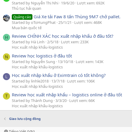
Started by Nguyễn Thị Nhi
19/6/20
Lượt xem: 692K
Thủ tục hải quan
Giá Xe tải Faw 8 tấn Thùng 9M7 chở pallet.
Quảng cáo
Started by oToHungPhat
25/1/21
Lượt xem: 468K
Mua bán quốc tế
Review CHÍNH XÁC học xuất nhập khẩu ở đâu tốt?
H
Started by Hà Linh
2/5/18
Lượt xem: 233K
Học xuất nhập khẩu-logistics
Review học logistics ở đâu tốt
N
Started by Nguyễn Sung
13/10/18
Lượt xem: 143K
Học xuất nhập khẩu-logistics
Học xuất nhập khẩu ở Eximtrain có tốt không?
L
Started by linhle2018
13/7/18
Lượt xem: 106K
Học xuất nhập khẩu-logistics
Review học xuất nhập khẩu – logistics online ở đâu tốt
T
Started by Thành Dung
3/3/20
Lượt xem: 66K
Học xuất nhập khẩu-logistics
Giao lưu cộng đồng
Tiếng Việt (VN)