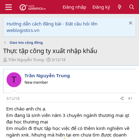
Đăng nhập
Đăng ký
Hướng dẫn cách đăng bài - Đặt câu hỏi lên
weblogistics.vn
Giao lưu cộng đồng
Thực tập công ty xuất nhập khẩu
T
N
Trần Nguyễn Trung
3/12/18
h
g
r
à
Trần Nguyễn Trung
e
y
T
a
g
New member
d
ử
s
i
t
3/12/18
#1
a
Em chào anh chị ạ.
r
Em đang là sinh viên năm 3 chuyên ngành thương mại qt
t
e
đại học thương mại
r
Em muốn đi thực tập học việc để có thêm kinh nghiệm về
ngành xnk. Nhưng mà hiện tại em chưa tìm được doanh