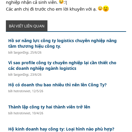
nghiệp nhận cả sinh viên.
:'(
Các anh chị đi trước cho em lời khuyên với ạ.
BÀI VIẾT LIÊN QUAN
Hồ sơ năng lực công ty logistics chuyên nghiệp nâng
tầm thương hiệu công ty.
bởi
SaigonDigi
,
25/6/26
Vì sao profile công ty chuyên nghiệp lại cần thiết cho
các doanh nghiệp ngành logistics
bởi
SaigonDigi
,
23/6/26
Hộ có doanh thu bao nhiêu thì nên lên Công Ty?
bởi
hotrotinviet
,
12/5/26
Thành lập công ty hai thành viên trở lên
bởi
hotrotinviet
,
10/4/26
Hộ kinh doanh hay công ty: Loại hình nào phù hợp?