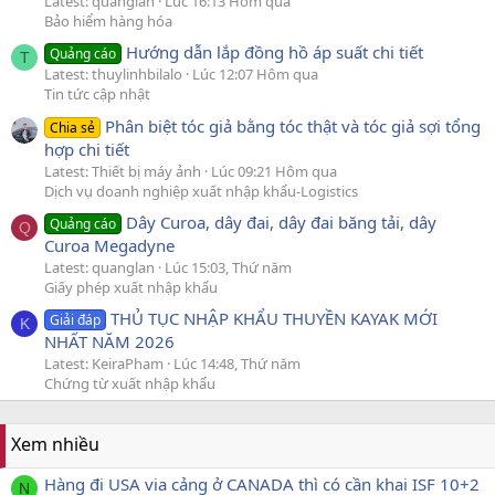
Latest: quanglan
Lúc 16:13 Hôm qua
Bảo hiểm hàng hóa
Hướng dẫn lắp đồng hồ áp suất chi tiết
Quảng cáo
T
Latest: thuylinhbilalo
Lúc 12:07 Hôm qua
Tin tức cập nhật
Phân biệt tóc giả bằng tóc thật và tóc giả sợi tổng
Chia sẻ
hợp chi tiết
Latest: Thiết bị máy ảnh
Lúc 09:21 Hôm qua
Dịch vụ doanh nghiệp xuất nhập khẩu-Logistics
Dây Curoa, dây đai, dây đai băng tải, dây
Quảng cáo
Q
Curoa Megadyne
Latest: quanglan
Lúc 15:03, Thứ năm
Giấy phép xuất nhập khẩu
THỦ TỤC NHẬP KHẨU THUYỀN KAYAK MỚI
Giải đáp
K
NHẤT NĂM 2026
Latest: KeiraPham
Lúc 14:48, Thứ năm
Chứng từ xuất nhập khẩu
Xem nhiều
Hàng đi USA via cảng ở CANADA thì có cần khai ISF 10+2
N