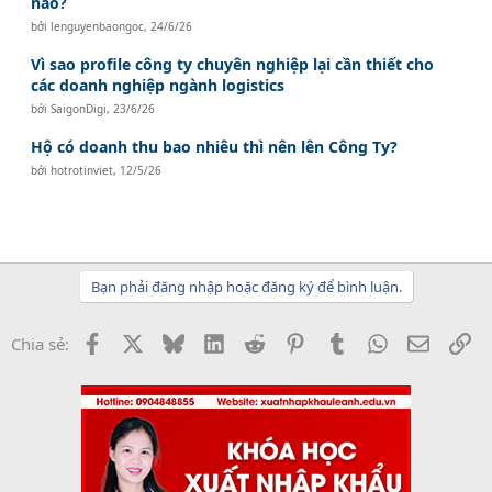
nào?
bởi
lenguyenbaongoc
,
24/6/26
Vì sao profile công ty chuyên nghiệp lại cần thiết cho
các doanh nghiệp ngành logistics
bởi
SaigonDigi
,
23/6/26
Hộ có doanh thu bao nhiêu thì nên lên Công Ty?
bởi
hotrotinviet
,
12/5/26
Bạn phải đăng nhập hoặc đăng ký để bình luận.
Facebook
X
Bluesky
LinkedIn
Reddit
Pinterest
Tumblr
WhatsApp
Email
Li
Chia sẻ: