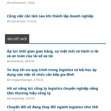
bởi
hotrotinviet
,
1/4/26
Công việc cần làm sau khi thành lập doanh nghiệp
bởi
hotrotinviet
,
31/3/26
BÀI VIẾT MỚI
Áp lực thời gian giao hàng, sự mệt mỏi và hành vi lái
xe an toàn của tài xế xe tải
bởi
Khanhlinh
,
28/6/26
Tư duy tối ưu quy trình trong logistics và bài học áp
dụng vào việc tổ chức căn bếp gia đình
bởi
lenguyenbaongoc
,
27/6/26
Hồ sơ năng lực công ty logistics chuyên nghiệp nâng
tầm thương hiệu công ty.
bởi
SaigonDigi
,
25/6/26
Chuyển đổi số đang thay đổi ngành logistics như thế