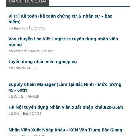
BÀI VIẾT LIÊN QUAN
Vị trí: Kế toán (kế toán chứng từ & nhân sự – bảo
hiểm)
bởi
Bình Tích Áp
,
25/3/26
Vận chuyển Lào Việt Logistics tuyển dụng nhân viên
nội bộ
bởi
vanchuyenlaoviet
,
17/10/25
tuyển dụng nhân viên nghiệp vụ
bởi
Trimico
,
14/5/25
Supply Chain Manager (Làm tại Bắc Ninh - Mức lương
45 - 60tr)
bởi
Cao Sen
,
16/4/25
Hà Nội tuyển dụng Nhân viên xuất nhập khẩu(28-35M)
bởi
Châm Bùi
,
10/4/25
Nhân Viên Xuất Nhập Khẩu - KCN Vân Trung Bắc Giang