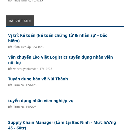
bởi
Thuỳ Nhung
,
10/4/25
BÀI VIẾT MỚI
Vị trí: Kế toán (kế toán chứng từ & nhân sự – bảo
hiểm)
bởi
Bình Tích Áp
,
25/3/26
Vận chuyển Lào Việt Logistics tuyển dụng nhân viên
nội bộ
bởi
vanchuyenlaoviet
,
17/10/25
Tuyển dụng bảo vệ Núi Thành
bởi
Trimico
,
12/6/25
tuyển dụng nhân viên nghiệp vụ
bởi
Trimico
,
14/5/25
Supply Chain Manager (Làm tại Bắc Ninh - Mức lương
45 - 60tr)