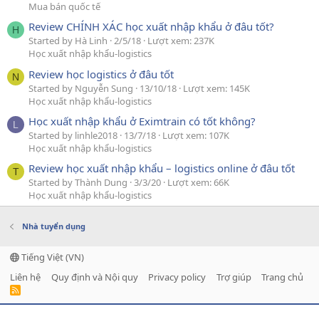
Mua bán quốc tế
Review CHÍNH XÁC học xuất nhập khẩu ở đâu tốt?
H
Started by Hà Linh
2/5/18
Lượt xem: 237K
Học xuất nhập khẩu-logistics
Review học logistics ở đâu tốt
N
Started by Nguyễn Sung
13/10/18
Lượt xem: 145K
Học xuất nhập khẩu-logistics
Học xuất nhập khẩu ở Eximtrain có tốt không?
L
Started by linhle2018
13/7/18
Lượt xem: 107K
Học xuất nhập khẩu-logistics
Review học xuất nhập khẩu – logistics online ở đâu tốt
T
Started by Thành Dung
3/3/20
Lượt xem: 66K
Học xuất nhập khẩu-logistics
Nhà tuyển dụng
Tiếng Việt (VN)
Liên hệ
Quy định và Nội quy
Privacy policy
Trợ giúp
Trang chủ
R
S
S