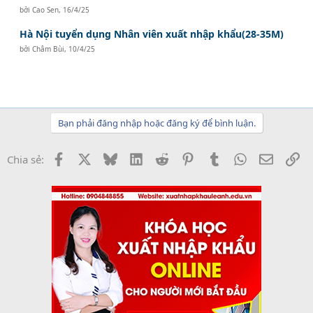
bởi
Cao Sen
,
16/4/25
Hà Nội tuyển dụng Nhân viên xuất nhập khẩu(28-35M)
bởi
Châm Bùi
,
10/4/25
Bạn phải đăng nhập hoặc đăng ký để bình luận.
Facebook
X
Bluesky
LinkedIn
Reddit
Pinterest
Tumblr
WhatsApp
Email
Li
Chia sẻ: