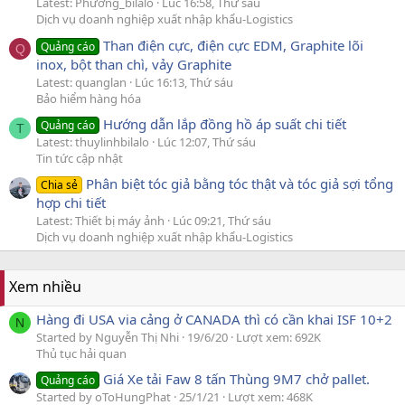
Latest: Phương_bilalo
Lúc 16:58, Thứ sáu
Dịch vụ doanh nghiệp xuất nhập khẩu-Logistics
Than điện cực, điện cực EDM, Graphite lõi
Quảng cáo
Q
inox, bột than chì, vảy Graphite
Latest: quanglan
Lúc 16:13, Thứ sáu
Bảo hiểm hàng hóa
Hướng dẫn lắp đồng hồ áp suất chi tiết
Quảng cáo
T
Latest: thuylinhbilalo
Lúc 12:07, Thứ sáu
Tin tức cập nhật
Phân biệt tóc giả bằng tóc thật và tóc giả sợi tổng
Chia sẻ
hợp chi tiết
Latest: Thiết bị máy ảnh
Lúc 09:21, Thứ sáu
Dịch vụ doanh nghiệp xuất nhập khẩu-Logistics
Xem nhiều
Hàng đi USA via cảng ở CANADA thì có cần khai ISF 10+2
N
Started by Nguyễn Thị Nhi
19/6/20
Lượt xem: 692K
Thủ tục hải quan
Giá Xe tải Faw 8 tấn Thùng 9M7 chở pallet.
Quảng cáo
Started by oToHungPhat
25/1/21
Lượt xem: 468K