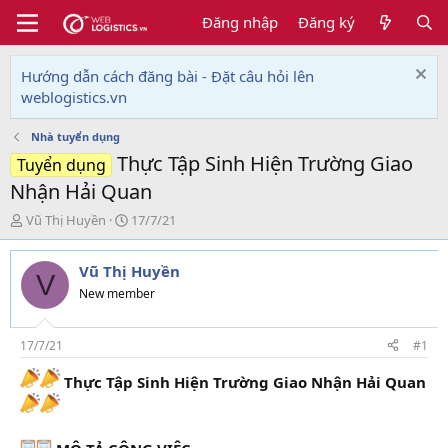
Đăng nhập
Đăng ký
Hướng dẫn cách đăng bài - Đặt câu hỏi lên
weblogistics.vn
Nhà tuyển dụng
Thực Tập Sinh Hiện Trường Giao
Tuyển dụng
Nhận Hải Quan
T
N
Vũ Thị Huyền
17/7/21
h
g
r
à
Vũ Thị Huyền
e
y
V
a
g
New member
d
ử
s
i
t
17/7/21
#1
a
Thực Tập Sinh Hiện Trường Giao Nhận Hải Quan
r
t
e
r