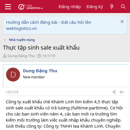
Đăng nhập
Đăng ký
Hướng dẫn cách đăng bài - Đặt câu hỏi lên
weblogistics.vn
Nhà tuyển dụng
Thực tập sinh sale xuất khẩu
T
N
Dung Đặng Thu
15/1/19
h
g
r
à
Dung Đặng Thu
e
y
D
a
g
New member
d
ử
s
i
t
15/1/19
#1
a
Công ty xuất khẩu chè Khánh Linh tìm kiếm 4,5 thực tập
r
sinh sale xuất khẩu có trả lương (fulltime-parttime). Cơ hội
t
e
cho các bạn sinh viên năm 4, các bạn mới ra trường tìm
r
kiếm môi trường làm việc xuất nhập khẩu chuyên nghiệp.
Giới thiệu công ty: Công ty TNHH tea Khánh Linh. Chuyên