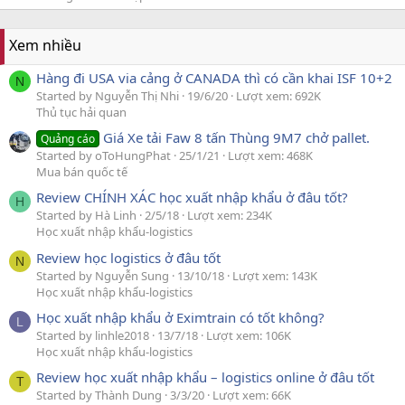
Xem nhiều
Hàng đi USA via cảng ở CANADA thì có cần khai ISF 10+2
N
Started by Nguyễn Thị Nhi
19/6/20
Lượt xem: 692K
Thủ tục hải quan
Giá Xe tải Faw 8 tấn Thùng 9M7 chở pallet.
Quảng cáo
Started by oToHungPhat
25/1/21
Lượt xem: 468K
Mua bán quốc tế
Review CHÍNH XÁC học xuất nhập khẩu ở đâu tốt?
H
Started by Hà Linh
2/5/18
Lượt xem: 234K
Học xuất nhập khẩu-logistics
Review học logistics ở đâu tốt
N
Started by Nguyễn Sung
13/10/18
Lượt xem: 143K
Học xuất nhập khẩu-logistics
Học xuất nhập khẩu ở Eximtrain có tốt không?
L
Started by linhle2018
13/7/18
Lượt xem: 106K
Học xuất nhập khẩu-logistics
Review học xuất nhập khẩu – logistics online ở đâu tốt
T
Started by Thành Dung
3/3/20
Lượt xem: 66K