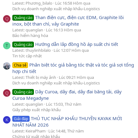
Latest: Phương_bilalo
Lúc 16:58 Hôm qua
Dịch vụ doanh nghiệp xuất nhập khẩu-Logistics
Than điện cực, điện cực EDM, Graphite lõi
Quảng cáo
Q
inox, bột than chì, vảy Graphite
Latest: quanglan
Lúc 16:13 Hôm qua
Bảo hiểm hàng hóa
Hướng dẫn lắp đồng hồ áp suất chi tiết
Quảng cáo
T
Latest: thuylinhbilalo
Lúc 12:07 Hôm qua
Tin tức cập nhật
Phân biệt tóc giả bằng tóc thật và tóc giả sợi tổng
Chia sẻ
hợp chi tiết
Latest: Thiết bị máy ảnh
Lúc 09:21 Hôm qua
Dịch vụ doanh nghiệp xuất nhập khẩu-Logistics
Dây Curoa, dây đai, dây đai băng tải, dây
Quảng cáo
Q
Curoa Megadyne
Latest: quanglan
Lúc 15:03, Thứ năm
Giấy phép xuất nhập khẩu
THỦ TỤC NHẬP KHẨU THUYỀN KAYAK MỚI
Giải đáp
K
NHẤT NĂM 2026
Latest: KeiraPham
Lúc 14:48, Thứ năm
Chứng từ xuất nhập khẩu