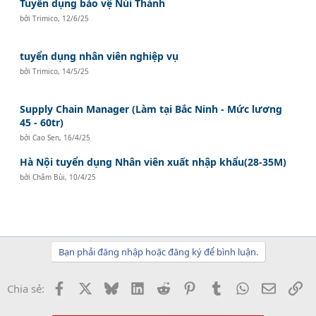
Tuyển dụng bảo vệ Núi Thành
bởi
Trimico
,
12/6/25
tuyển dụng nhân viên nghiệp vụ
bởi
Trimico
,
14/5/25
Supply Chain Manager (Làm tại Bắc Ninh - Mức lương
45 - 60tr)
bởi
Cao Sen
,
16/4/25
Hà Nội tuyển dụng Nhân viên xuất nhập khẩu(28-35M)
bởi
Châm Bùi
,
10/4/25
Bạn phải đăng nhập hoặc đăng ký để bình luận.
Facebook
X
Bluesky
LinkedIn
Reddit
Pinterest
Tumblr
WhatsApp
Email
Li
Chia sẻ: