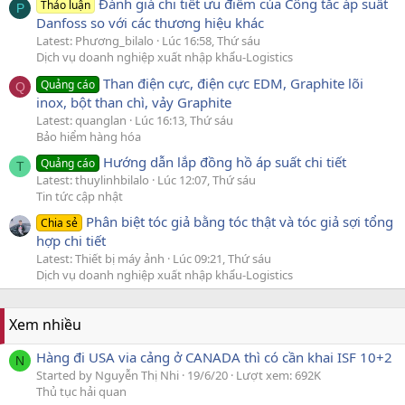
Đánh giá chi tiết ưu điểm của Công tắc áp suất
Thảo luận
P
Danfoss so với các thương hiệu khác
Latest: Phương_bilalo
Lúc 16:58, Thứ sáu
Dịch vụ doanh nghiệp xuất nhập khẩu-Logistics
Than điện cực, điện cực EDM, Graphite lõi
Quảng cáo
Q
inox, bột than chì, vảy Graphite
Latest: quanglan
Lúc 16:13, Thứ sáu
Bảo hiểm hàng hóa
Hướng dẫn lắp đồng hồ áp suất chi tiết
Quảng cáo
T
Latest: thuylinhbilalo
Lúc 12:07, Thứ sáu
Tin tức cập nhật
Phân biệt tóc giả bằng tóc thật và tóc giả sợi tổng
Chia sẻ
hợp chi tiết
Latest: Thiết bị máy ảnh
Lúc 09:21, Thứ sáu
Dịch vụ doanh nghiệp xuất nhập khẩu-Logistics
Xem nhiều
Hàng đi USA via cảng ở CANADA thì có cần khai ISF 10+2
N
Started by Nguyễn Thị Nhi
19/6/20
Lượt xem: 692K
Thủ tục hải quan