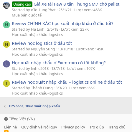
Giá Xe tải Faw 8 tấn Thùng 9M7 chở pallet.
Quảng cáo
Started by oToHungPhat
25/1/21
Lượt xem: 468K
Mua bán quốc tế
Review CHÍNH XÁC học xuất nhập khẩu ở đâu tốt?
H
Started by Hà Linh
2/5/18
Lượt xem: 237K
Học xuất nhập khẩu-logistics
Review học logistics ở đâu tốt
N
Started by Nguyễn Sung
13/10/18
Lượt xem: 145K
Học xuất nhập khẩu-logistics
Học xuất nhập khẩu ở Eximtrain có tốt không?
L
Started by linhle2018
13/7/18
Lượt xem: 107K
Học xuất nhập khẩu-logistics
Review học xuất nhập khẩu – logistics online ở đâu tốt
T
Started by Thành Dung
3/3/20
Lượt xem: 66K
Học xuất nhập khẩu-logistics
H/S code, Thuế xuất nhập khẩu
Tiếng Việt (VN)
Liên hệ
Quy định và Nội quy
Privacy policy
Trợ giúp
Trang chủ