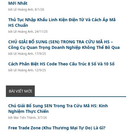
Mới Nhất
bởi
Lê Hoàng Anh
,
8/1/26
Thủ Tục Nhập Khẩu Linh Kiện Điện Tử Và Cách Áp Mã
HS Chuẩn
bởi
Lê Hoàng Anh
,
24/11/25
CHÚ GIẢI BỔ SUNG (SEN) TRONG TRA CỨU MÃ HS –
Công Cụ Quan Trọng Doanh Nghiệp Không Thể Bỏ Qua
bởi
Lê Hoàng Anh
,
17/9/25
Cách Phân Biệt HS Code Theo Cấu Trúc 8 Số Và 10 Số
bởi
Lê Hoàng Anh
,
12/9/25
BÀI VIẾT MỚI
Chú Giải Bổ Sung SEN Trong Tra Cứu Mã HS: Kinh
Nghiệm Thực Chiến
bởi
Mai Tiến Thành
,
3/7/26
Free Trade Zone (Khu Thương Mại Tự Do) Là Gì?