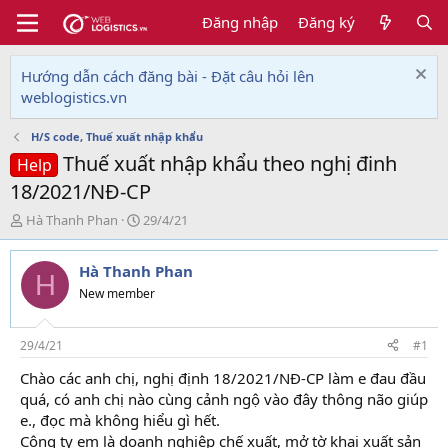
Đăng nhập
Đăng ký
Hướng dẫn cách đăng bài - Đặt câu hỏi lên
weblogistics.vn
H/S code, Thuế xuất nhập khẩu
Thuế xuất nhập khẩu theo nghị đinh
Help
18/2021/NĐ-CP
T
N
Hà Thanh Phan
29/4/21
h
g
r
à
Hà Thanh Phan
e
y
H
a
g
New member
d
ử
s
i
t
29/4/21
#1
a
Chào các anh chị, nghị định 18/2021/NĐ-CP làm e đau đầu
r
quá, có anh chị nào cùng cảnh ngộ vào đây thông não giúp
t
e
e., đọc mà không hiểu gì hết.
r
Công ty em là doanh nghiệp chế xuất, mở tờ khai xuất sản