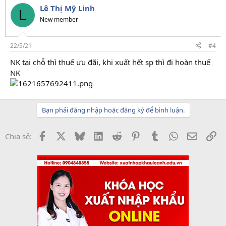
Lê Thị Mỹ Linh
L
New member
22/5/21
#4
NK tại chỗ thì thuế ưu đãi, khi xuất hết sp thì đi hoàn thuế
NK
Bạn phải đăng nhập hoặc đăng ký để bình luận.
Facebook
X
Bluesky
LinkedIn
Reddit
Pinterest
Tumblr
WhatsApp
Email
Li
Chia sẻ: