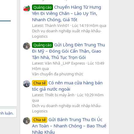
Chuyển Hàng Từ Hưng
Quảng cáo
Yên Đi Viêng Chăn – Lào Uy Tín,
Nhanh Chóng, Giá Tốt
Latest: Thành Vinh01
Lúc 14:19 Hôm qua
Dịch vụ doanh nghiệp xuất nhập khẩu-
Logistics
Gửi Lồng Đèn Trung Thu
Quảng cáo
Đi Mỹ – Đóng Gói Cẩn Thận, Giao
Tận Nhà, Thủ Tục Trọn Gói
Latest: Văn Nhã _LHP Express
Lúc 10:49
Hôm qua
Vận chuyển đa phương thức
Có nên mua cửa hàng bán
Chia sẻ
tóc giả nước ngoài
Latest: Thiết bị máy ảnh
Lúc 10:29 Hôm
qua
Dịch vụ doanh nghiệp xuất nhập khẩu-
Logistics
nh luận.
Gửi Bánh Trung Thu Đi Úc
Chia sẻ
An Toàn – Nhanh Chóng – Bao Thuế
Nhập Khẩu