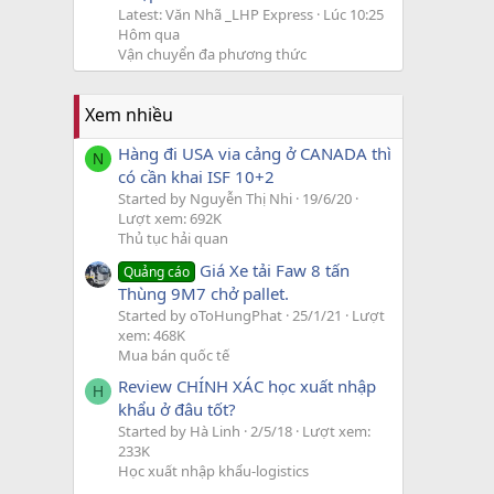
Latest: Văn Nhã _LHP Express
Lúc 10:25
Hôm qua
Vận chuyển đa phương thức
Xem nhiều
Hàng đi USA via cảng ở CANADA thì
N
có cần khai ISF 10+2
Started by Nguyễn Thị Nhi
19/6/20
Lượt xem: 692K
Thủ tục hải quan
Giá Xe tải Faw 8 tấn
Quảng cáo
Thùng 9M7 chở pallet.
Started by oToHungPhat
25/1/21
Lượt
xem: 468K
Mua bán quốc tế
Review CHÍNH XÁC học xuất nhập
H
khẩu ở đâu tốt?
Started by Hà Linh
2/5/18
Lượt xem:
233K
Học xuất nhập khẩu-logistics