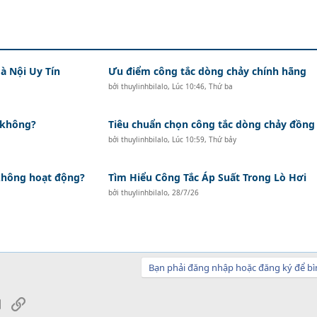
à Nội Uy Tín
Ưu điểm công tắc dòng chảy chính hãng
bởi
thuylinhbilalo
,
Lúc 10:46, Thứ ba
 không?
Tiêu chuẩn chọn công tắc dòng chảy đồng
bởi
thuylinhbilalo
,
Lúc 10:59, Thứ bảy
 không hoạt động?
Tìm Hiểu Công Tắc Áp Suất Trong Lò Hơi
bởi
thuylinhbilalo
,
28/7/26
Bạn phải đăng nhập hoặc đăng ký để bì
sApp
Email
Link