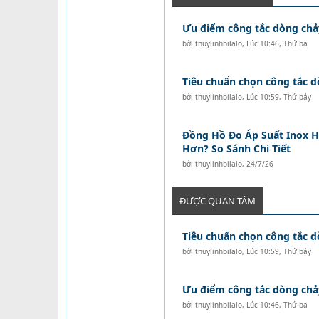
Ưu điểm công tắc dòng chả
bởi
thuylinhbilalo
,
Lúc 10:46, Thứ ba
Tiêu chuẩn chọn công tắc 
bởi
thuylinhbilalo
,
Lúc 10:59, Thứ bảy
Đồng Hồ Đo Áp Suất Inox H
Hơn? So Sánh Chi Tiết
bởi
thuylinhbilalo
,
24/7/26
ĐƯỢC QUAN TÂM
Tiêu chuẩn chọn công tắc 
bởi
thuylinhbilalo
,
Lúc 10:59, Thứ bảy
Ưu điểm công tắc dòng chả
bởi
thuylinhbilalo
,
Lúc 10:46, Thứ ba