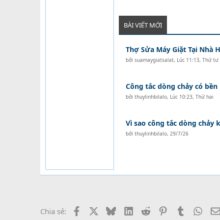
BÀI VIẾT MỚI
Thợ Sửa Máy Giặt Tại Nhà H
bởi
suamaygiatsalat
,
Lúc 11:13, Thứ tư
Công tắc dòng chảy có bền
bởi
thuylinhbilalo
,
Lúc 10:23, Thứ hai
Vì sao công tắc dòng chảy
bởi
thuylinhbilalo
,
29/7/26
Facebook
X
Bluesky
LinkedIn
Reddit
Pinterest
Tumblr
What
Chia sẻ: