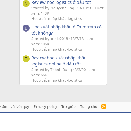
Review học logistics ở đâu tốt
N
Started by Nguyễn Sung
13/10/18
Lượt
xem: 143K
Học xuất nhập khẩu-logistics
Học xuất nhập khẩu ở Eximtrain có
L
tốt không?
Started by linhle2018
13/7/18
Lượt
xem: 106K
Học xuất nhập khẩu-logistics
Review học xuất nhập khẩu –
T
logistics online ở đâu tốt
Started by Thành Dung
3/3/20
Lượt
xem: 66K
Học xuất nhập khẩu-logistics
 định và Nội quy
Privacy policy
Trợ giúp
Trang chủ
R
S
S