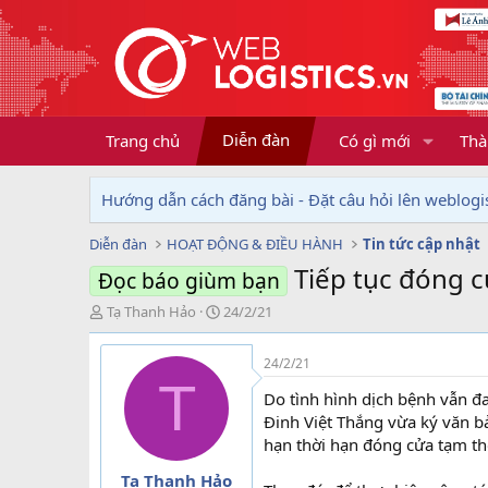
Diễn đàn
Trang chủ
Có gì mới
Thà
Hướng dẫn cách đăng bài - Đặt câu hỏi lên weblogis
Diễn đàn
HOẠT ĐỘNG & ĐIỀU HÀNH
Tin tức cập nhật
Tiếp tục đóng 
Đọc báo giùm bạn
T
N
Tạ Thanh Hảo
24/2/21
h
g
r
à
24/2/21
e
y
T
a
g
Do tình hình dịch bệnh vẫn đ
d
ử
Đinh Việt Thắng vừa ký văn bả
s
i
hạn thời hạn đóng cửa tạm t
t
a
Tạ Thanh Hảo
r