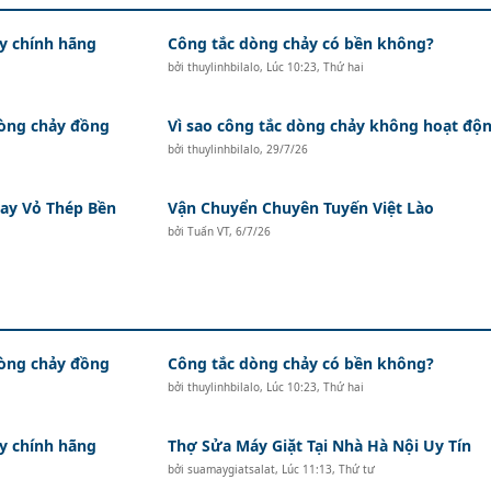
y chính hãng
Công tắc dòng chảy có bền không?
bởi
thuylinhbilalo
,
Lúc 10:23, Thứ hai
dòng chảy đồng
Vì sao công tắc dòng chảy không hoạt độ
bởi
thuylinhbilalo
,
29/7/26
ay Vỏ Thép Bền
Vận Chuyển Chuyên Tuyến Việt Lào
bởi
Tuấn VT
,
6/7/26
dòng chảy đồng
Công tắc dòng chảy có bền không?
bởi
thuylinhbilalo
,
Lúc 10:23, Thứ hai
y chính hãng
Thợ Sửa Máy Giặt Tại Nhà Hà Nội Uy Tín
bởi
suamaygiatsalat
,
Lúc 11:13, Thứ tư