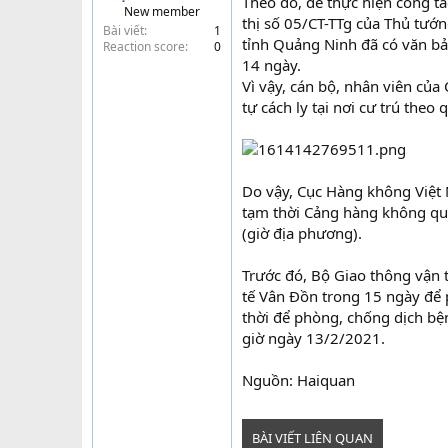
Theo đó, để thực hiện công tá
New member
t
thị số 05/CT-TTg của Thủ tướ
Bài viết
1
e
tỉnh Quảng Ninh đã có văn bản
Reaction score
0
r
14 ngày.
Vì vậy, cán bộ, nhân viên củ
tự cách ly tại nơi cư trú the
Do vậy, Cục Hàng không Việt 
tạm thời Cảng hàng không q
(giờ địa phương).
Trước đó, Bộ Giao thông vận
tế Vân Đồn trong 15 ngày để
thời để phòng, chống dịch bệ
giờ ngày 13/2/2021.
Nguồn: Haiquan
BÀI VIẾT LIÊN QUAN