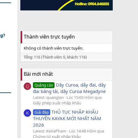
ng?
Thành viên trực tuyến
Không có thành viên trực tuyến.
Tổng: 116 (Thành viên: 0, khách: 116)
Bài mới nhất
Dây Curoa, dây đai, dây
Quảng cáo
Q
đai băng tải, dây Curoa Megadyne
Latest: quanglan
Lúc 15:03 Hôm qua
Giấy phép xuất nhập khẩu
THỦ TỤC NHẬP KHẨU
Giải đáp
K
THUYỀN KAYAK MỚI NHẤT NĂM
2026
Latest: KeiraPham
Lúc 14:48 Hôm qua
Chứng từ xuất nhập khẩu