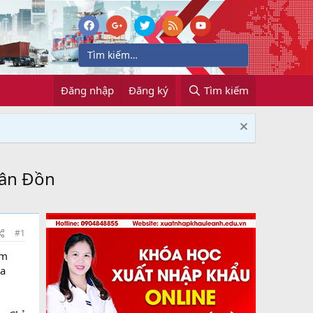
Đăng nhập
Đăng ký
Tìm kiếm
Vân Đồn
#1
am
ia